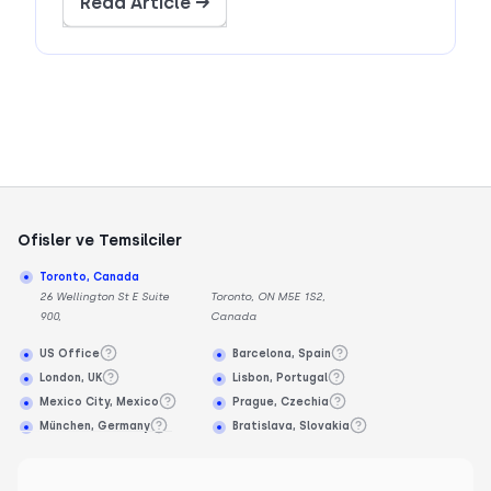
Read Article →
Ofisler ve Temsilciler
Toronto, Canada
26 Wellington St E Suite
Toronto, ON M5E 1S2,
900,
Canada
US Office
Barcelona, Spain
London, UK
Lisbon, Portugal
Mexico City, Mexico
Prague, Czechia
München, Germany
Bratislava, Slovakia