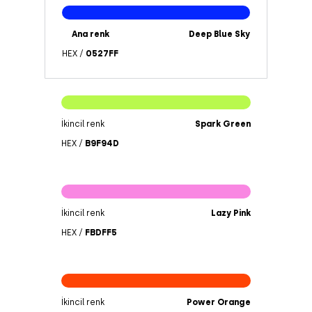
Ana renk
Deep Blue Sky
HEX /
0527FF
İkincil renk
Spark Green
HEX /
B9F94D
İkincil renk
Lazy Pink
HEX /
FBDFF5
İkincil renk
Power Orange