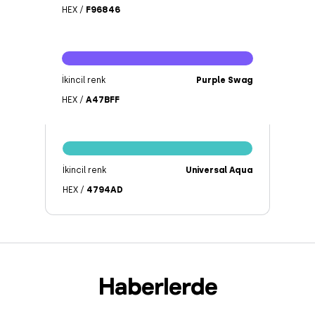
HEX /
F96846
İkincil renk
Purple Swag
HEX /
A47BFF
İkincil renk
Universal Aqua
HEX /
4794AD
Haberlerde