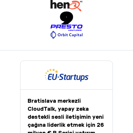
Bratislava merkezli
CloudTalk, yapay zeka
destekli sesli iletişimin yeni
çağına liderlik etmek için 26
milyon € B Serisi yatırım