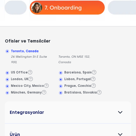
Ofisler ve Temsilciler
Toronto, Canada
26 Wellington St E Suite
Toronto, ON M5E 1S2,
900,
Canada
US Office
Barcelona, Spain
London, UK
Lisbon, Portugal
Mexico City, Mexico
Prague, Czechia
München, Germany
Bratislava, Slovakia
Entegrasyonlar
Ürün