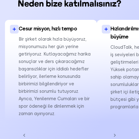
Neden bize katılmalısınız?
Cesur misyon, hızlı tempo
Hızlandırılm
büyüme
Bir şirket olarak hızla büyüyoruz,
misyonumuzu her gün yerine
CloudTalk, he
getiriyoruz. Kutlayacağımız harika
iş seviyeleri
sonuçlar ve ders çıkaracağımız
geliştirmeleri 
başarısızlıklar için iddialı hedefler
Yüksek potan
belirliyor, ilerleme konusunda
sahip olamay
birbirimizi bilgilendiriyor ve
sorumluluklar 
birbirimizi sorumlu tutuyoruz.
şirket içi ile
Ayrıca, Yenilenme Cumaları ve bir
bütçesi gibi y
spor ödeneği ile dinlenmek için
programlarla 
zaman ayırıyoruz.