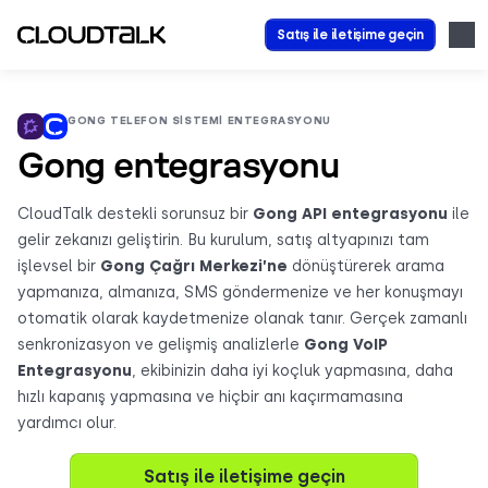
Satış ile iletişime geçin
GONG TELEFON SISTEMI ENTEGRASYONU
Gong entegrasyonu
CloudTalk destekli sorunsuz bir
Gong API entegrasyonu
ile
gelir zekanızı geliştirin. Bu kurulum, satış altyapınızı tam
işlevsel bir
Gong Çağrı Merkezi’ne
dönüştürerek arama
yapmanıza, almanıza, SMS göndermenize ve her konuşmayı
otomatik olarak kaydetmenize olanak tanır. Gerçek zamanlı
senkronizasyon ve gelişmiş analizlerle
Gong VoIP
Entegrasyonu
, ekibinizin daha iyi koçluk yapmasına, daha
hızlı kapanış yapmasına ve hiçbir anı kaçırmamasına
yardımcı olur.
Satış ile iletişime geçin