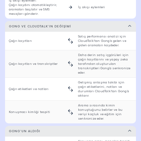
İş akışı eylemleri:
Çağrı kaydını otomatikleştirir,
İş akışı eylemleri
aramaları başlatır ve SMS
mesajları gönderir.
GONG VE CLOUDTALK’IN DEĞIŞIMI
Satış performansı analizi için
Çağrı kayıtları
CloudTalk’tan Gong’a gelen ve
giden aramaları kaydeder.
Daha derin satış içgörüleri için
çağrı kayıtlarını ve yapay zeka
Çağrı kayıtları ve transkriptler
tarafından oluşturulan
transkriptleri Gong’a senkronize
eder.
Gelişmiş anlaşma takibi için
çağrı etiketlerini, notları ve
Çağrı etiketleri ve notları
durumları CloudTalk’tan Gong’a
aktarır.
Arama sırasında kimin
konuştuğunu belirler ve bu
Konuşmacı kimliği tespiti
veriyi koçluk ve eğitim için
senkronize eder.
GONG’UN ALDIĞI