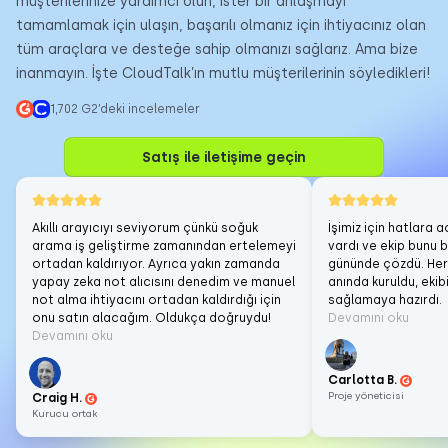
müşterilerinize yardımcı olun, ister bir anlaşmayı
tamamlamak için ulaşın, başarılı olmanız için ihtiyacınız olan
tüm araçlara ve desteğe sahip olmanızı sağlarız. Ama bize
inanmayın. İşte CloudTalk’ın mutlu müşterilerinin söyledikleri!
1,702 G2’deki incelemeler
Satış ile iletişime geçin
Akıllı arayıcıyı seviyorum çünkü soğuk
İşimiz için hatlara a
arama iş geliştirme zamanından ertelemeyi
vardı ve ekip bunu b
ortadan kaldırıyor. Ayrıca yakın zamanda
gününde çözdü. Her 
yapay zeka not alıcısını denedim ve manuel
anında kuruldu, eki
not alma ihtiyacını ortadan kaldırdığı için
sağlamaya hazırdı.
onu satın alacağım. Oldukça doğruydu!
Devamını oku
Devamını oku
Carlotta B.
Proje yöneticisi
Craig H.
Kurucu ortak