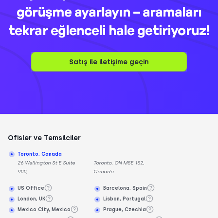
görüşme ayarlayın – aramaları
tekrar eğlenceli hale getiriyoruz!
Satış ile iletişime geçin
Ofisler ve Temsilciler
Toronto, Canada
26 Wellington St E Suite
Toronto, ON M5E 1S2,
900,
Canada
US Office
Barcelona, Spain
London, UK
Lisbon, Portugal
Mexico City, Mexico
Prague, Czechia