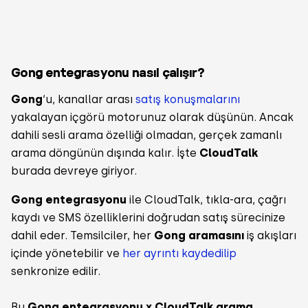
Gong entegrasyonu nasıl çalışır?
Gong
‘u, kanallar arası
satış konuşmalarını
yakalayan içgörü motorunuz olarak düşünün. Ancak
dahili sesli arama özelliği olmadan, gerçek zamanlı
arama döngünün dışında kalır. İşte
CloudTalk
burada devreye giriyor.
Gong entegrasyonu
ile CloudTalk, tıkla-ara, çağrı
kaydı ve SMS özelliklerini doğrudan satış sürecinize
dahil eder. Temsilciler, her
Gong aramasını
iş akışları
içinde yönetebilir ve
her ayrıntı kaydedilip
senkronize edilir.
Bu
Gong entegrasyonu x CloudTalk arama