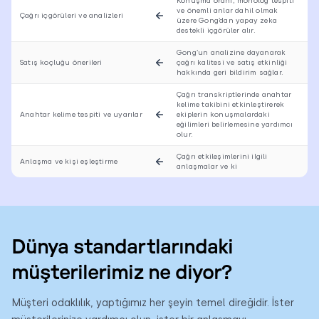
Konuşma oranı, monolog tespiti
ve önemli anlar dahil olmak
Çağrı içgörüleri ve analizleri
üzere Gong’dan yapay zeka
destekli içgörüler alır.
Gong’un analizine dayanarak
Satış koçluğu önerileri
çağrı kalitesi ve satış etkinliği
hakkında geri bildirim sağlar.
Çağrı transkriptlerinde anahtar
kelime takibini etkinleştirerek
Anahtar kelime tespiti ve uyarılar
ekiplerin konuşmalardaki
eğilimleri belirlemesine yardımcı
olur.
Çağrı etkileşimlerini ilgili
Anlaşma ve kişi eşleştirme
anlaşmalar ve ki
Dünya standartlarındaki
müşterilerimiz ne diyor?
Müşteri odaklılık, yaptığımız her şeyin temel direğidir. İster