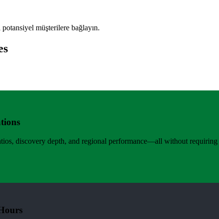
ı potansiyel müşterilere bağlayın.
es
tions
ratios, discovery depth, and regional performance—all without requiring f
 Hours