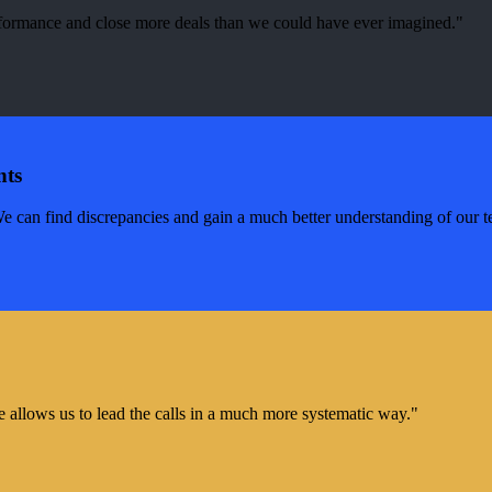
erformance and close more deals than we could have ever imagined."
nts
We can find discrepancies and gain a much better understanding of our 
e allows us to lead the calls in a much more systematic way."