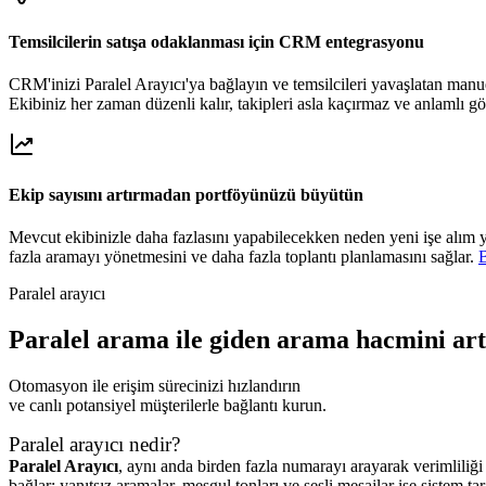
Temsilcilerin satışa odaklanması için CRM entegrasyonu
CRM'inizi Paralel Arayıcı'ya bağlayın ve temsilcileri yavaşlatan manuel
Ekibiniz her zaman düzenli kalır, takipleri asla kaçırmaz ve anlamlı g
Ekip sayısını artırmadan portföyünüzü büyütün
Mevcut ekibinizle daha fazlasını yapabilecekken neden yeni işe alım 
fazla aramayı yönetmesini ve daha fazla toplantı planlamasını sağlar.
B
Paralel arayıcı
Paralel arama ile giden arama hacmini art
Otomasyon ile erişim sürecinizi hızlandırın
ve canlı potansiyel müşterilerle bağlantı kurun.
Paralel arayıcı nedir?
Paralel Arayıcı
, aynı anda birden fazla numarayı arayarak verimliliği
bağlar; yanıtsız aramalar, meşgul tonları ve sesli mesajlar ise sistem t