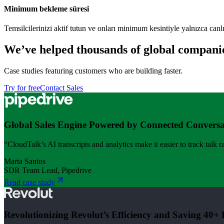
Minimum bekleme süresi
Temsilcilerinizi aktif tutun ve onları minimum kesintiyle yalnızca canl
We’ve helped thousands of global compani
Case studies featuring customers who are building faster.
Try for free
Contact Sales
Global Sales Engine Powered by Connected Conversa
“CloudTalk’s AI transcripts and analytics make it easier to track talk 
Marta Santos
SDR Team Lead, Pipedrive
Read case study
Revolutionizing Revolut’s Efficiency and Saving 40+