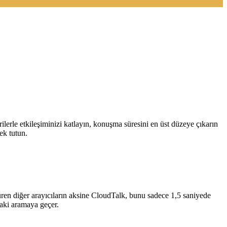
lerle etkileşiminizi katlayın, konuşma süresini en üst düzeye çıkarın
ek tutun.
süren diğer arayıcıların aksine CloudTalk, bunu sadece 1,5 saniyede
raki aramaya geçer.