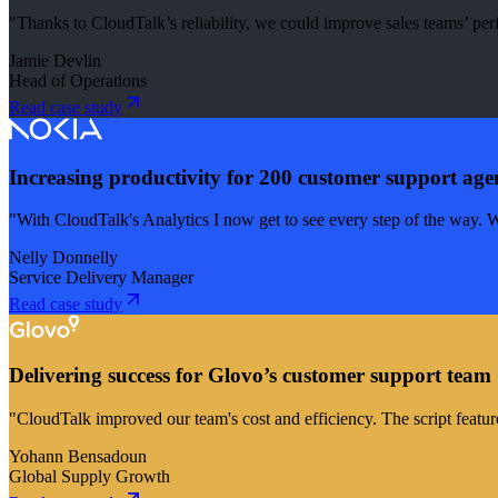
"Thanks to CloudTalk’s reliability, we could improve sales teams’ p
Jamie Devlin
Head of Operations
Read case study
Increasing productivity for 200 customer support age
"With CloudTalk's Analytics I now get to see every step of the way. 
Nelly Donnelly
Service Delivery Manager
Read case study
Delivering success for Glovo’s customer support team
"CloudTalk improved our team's cost and efficiency. The script featur
Yohann Bensadoun
Global Supply Growth