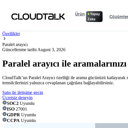
Ürün
Yapay
Çözümle
Zeka
Özellikler
Paralel arayıcı
Güncellenme tarihi
August 3, 2026
Paralel arayıcı ile aramalarınızı
CloudTalk’un Paralel Arayıcı özelliği ile arama gücünüzü katlayarak sat
temsilcilerinizi yalnızca cevaplanan çağrılara bağlayabilirsiniz.
Satış ile iletişime geçin
Ücretsiz deneyin
SOC2
Uyumlu
ISO
27001
GDPR
Uyumlu
CCPA
Uyumlu