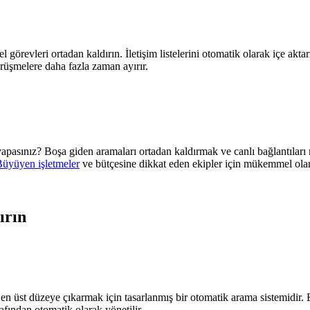
 görevleri ortadan kaldırın. İletişim listelerini otomatik olarak içe akt
örüşmelere daha fazla zaman ayırır.
yapasınız? Boşa giden aramaları ortadan kaldırmak ve canlı bağlantılar
üyüyen işletmeler
ve bütçesine dikkat eden ekipler için mükemmel olan
ırın
 en üst düzeye çıkarmak için tasarlanmış bir otomatik arama sistemidir. 
arafından otomatik olarak yönetilir.