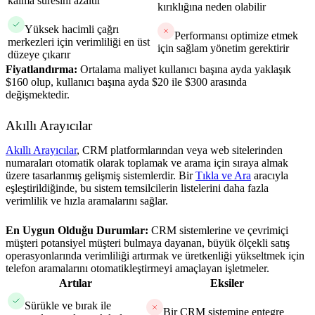
kalma süresini azaltır
kırıklığına neden olabilir
Yüksek hacimli çağrı
Performansı optimize etmek
merkezleri için verimliliği en üst
için sağlam yönetim gerektirir
düzeye çıkarır
Fiyatlandırma:
Ortalama maliyet kullanıcı başına ayda yaklaşık
$160 olup, kullanıcı başına ayda $20 ile $300 arasında
değişmektedir.
Akıllı Arayıcılar
Akıllı Arayıcılar
, CRM platformlarından veya web sitelerinden
numaraları otomatik olarak toplamak ve arama için sıraya almak
üzere tasarlanmış gelişmiş sistemlerdir. Bir
Tıkla ve Ara
aracıyla
eşleştirildiğinde, bu sistem temsilcilerin listelerini daha fazla
verimlilik ve hızla aramalarını sağlar.
En Uygun Olduğu Durumlar:
CRM sistemlerine ve çevrimiçi
müşteri potansiyel müşteri bulmaya dayanan, büyük ölçekli satış
operasyonlarında verimliliği artırmak ve üretkenliği yükseltmek için
telefon aramalarını otomatikleştirmeyi amaçlayan işletmeler.
Artılar
Eksiler
Sürükle ve bırak ile
Bir CRM sistemine entegre