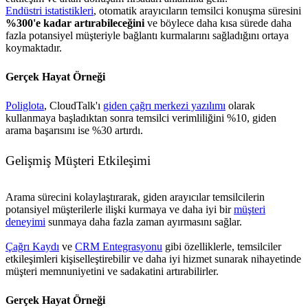
Endüstri istatistikleri
, otomatik arayıcıların temsilci konuşma süresini
%300'e kadar artırabileceğini
ve böylece daha kısa sürede daha
fazla potansiyel müşteriyle bağlantı kurmalarını sağladığını ortaya
koymaktadır.
Gerçek Hayat Örneği
Poliglota
, CloudTalk'ı
giden çağrı merkezi yazılımı
olarak
kullanmaya başladıktan sonra temsilci verimliliğini %10, giden
arama başarısını ise %30 artırdı.
Gelişmiş Müşteri Etkileşimi
Arama sürecini kolaylaştırarak, giden arayıcılar temsilcilerin
potansiyel müşterilerle ilişki kurmaya ve daha iyi bir
müşteri
deneyimi
sunmaya daha fazla zaman ayırmasını sağlar.
Çağrı Kaydı
ve
CRM Entegrasyonu
gibi özelliklerle, temsilciler
etkileşimleri kişiselleştirebilir ve daha iyi hizmet sunarak nihayetinde
müşteri memnuniyetini ve sadakatini artırabilirler.
Gerçek Hayat Örneği