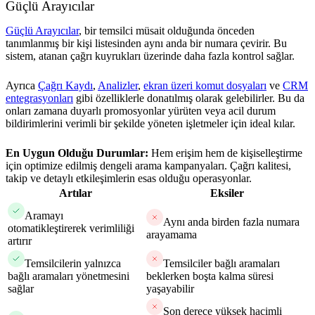
Güçlü Arayıcılar
Güçlü Arayıcılar
, bir temsilci müsait olduğunda önceden
tanımlanmış bir kişi listesinden aynı anda bir numara çevirir. Bu
sistem, atanan çağrı kuyrukları üzerinde daha fazla kontrol sağlar.
Ayrıca
Çağrı Kaydı
,
Analizler
,
ekran üzeri komut dosyaları
ve
CRM
entegrasyonları
gibi özelliklerle donatılmış olarak gelebilirler. Bu da
onları zamana duyarlı promosyonlar yürüten veya acil durum
bildirimlerini verimli bir şekilde yöneten işletmeler için ideal kılar.
En Uygun Olduğu Durumlar:
Hem erişim hem de kişiselleştirme
için optimize edilmiş dengeli arama kampanyaları. Çağrı kalitesi,
takip ve detaylı etkileşimlerin esas olduğu operasyonlar.
Artılar
Eksiler
Aramayı
Aynı anda birden fazla numara
otomatikleştirerek verimliliği
arayamama
artırır
Temsilcilerin yalnızca
Temsilciler bağlı aramaları
bağlı aramaları yönetmesini
beklerken boşta kalma süresi
sağlar
yaşayabilir
Son derece yüksek hacimli