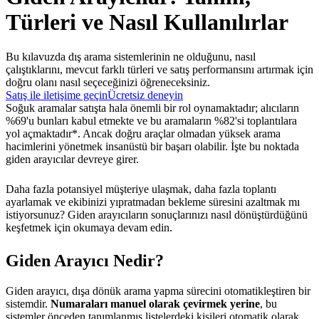
Türleri ve Nasıl Kullanılırlar
Bu kılavuzda dış arama sistemlerinin ne olduğunu, nasıl
çalıştıklarını, mevcut farklı türleri ve satış performansını artırmak için
doğru olanı nasıl seçeceğinizi öğreneceksiniz.
Satış ile iletişime geçin
Ücretsiz deneyin
Soğuk aramalar satışta hala önemli bir rol oynamaktadır; alıcıların
%69'u bunları kabul etmekte ve bu aramaların %82'si toplantılara
yol açmaktadır*. Ancak doğru araçlar olmadan yüksek arama
hacimlerini yönetmek insanüstü bir başarı olabilir. İşte bu noktada
giden arayıcılar devreye girer.
Daha fazla potansiyel müşteriye ulaşmak, daha fazla toplantı
ayarlamak ve ekibinizi yıpratmadan bekleme süresini azaltmak mı
istiyorsunuz? Giden arayıcıların sonuçlarınızı nasıl dönüştürdüğünü
keşfetmek için okumaya devam edin.
Giden Arayıcı Nedir?
Giden arayıcı, dışa dönük arama yapma sürecini otomatikleştiren bir
sistemdir.
Numaraları manuel olarak çevirmek yerine
, bu
sistemler önceden tanımlanmış listelerdeki kişileri otomatik olarak