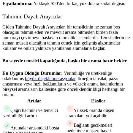
Fiyatlandırma:
Yaklaşık $50'den birkaç yüz dolara kadar değişir.
Tahmine Dayalı Arayıcılar
Giden Tahmine Dayalı Arayıcılar, bir temsilcinin ne zaman boş
olacağını tahmin eden ve mevcut arama bitmeden birden fazla
numarayı çevirmeye başlayan otomatik sistemlerdir. Temsilcilerin ne
zaman müsait olacağını tahmin etmek için gelişmiş algoritmalar
kullanır ve onları yalnızca yanıtlanan aramalarla bağlar.
Bu sayede temsilci kapattığında, başka bir arama hazır bekler.
En Uygun Olduğu Durumlar:
Verimliliğe ve üretkenliğe
odaklanmış
büyük ölçekli operasyonlar
, örneğin tahsilat, pazar
araştırması veya hızlı bağlantıların ve yüksek arama hacimlerinin
bireysel aramaların kalitesine göre önceliklendirildiği herhangi bir
ortam.
Artılar
Eksiler
Çağrı hacmini ve temsilci
Yüksek oranda düşen
verimliliğini artırır
aramalara yol açabilir
Bağlantı gecikmeleri
Aramalar arasındaki boşta
nedeniyle müşteri hayal