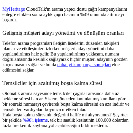
MyHeritage
CloudTalk'ın arama yapıcı dostu çağrı kampanyalarını
entegre ettikten sonra aylık çağrı hacmini %49 oranında artırmayı
başardı.
Gelişmiş müşteri adayı yönetimi ve dönüşüm oranları
Telefon arama programları iletişim listelerini düzenler, takipleri
planlar ve etkileşimleri izlerken müşteri adayı yönetimi daha
yapılandırılmış hale gelir. Bu yapılandırılmış yaklaşım, numara
doğrulamasında kesinlik sağlayarak hiçbir müşteri adayının gözden
kaçmamasını sağlar ve bu da
daha iyi kampanya sonuçları
elde
edilmesini sağlar.
Temsilciler için azaltılmış boşta kalma süresi
Otomatik arama sayesinde temsilciler çağrılar arasında daha az
bekleme süresi harcar. Sistem, önceden tanımlanmış kurallara göre
bir sonraki numarayı çevirerek boşta kalma süresini en aza indirir ve
temsilcileri vardiyaları boyunca üretken tutar.
Hala boşta kalma süresinin değerini hafife mi alıyorsunuz? Şaşırtıcı
bir şekilde
%98'i işletme
, tek bir saatlik kesintinin 100.000 dolardan
fazla üretkenlik kaybına yol açabileceğini bildirmektedir.