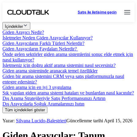
Satış ile iletişime geçin
İçindekiler
Giden Arayıcı Nedir?
İşletmeler Neden Giden Arayıcılar Kullanıyor?
Giden Arayıcıların Farklı Türleri Nelerdir?
Giden Arayıcıların Faydaları Nelerdir?
Önde gelen sektörler giden arama sistemlerini sonuç elde etmek için
nasıl kullanıyor?
İşletmeniz için doğru aktif arama sistemini nasıl seçersiniz?
Giden arama sisteminde aranacak temel özellikler
Giden bir arama sistemini CRM veya satış platformunuzla nasıl
entegre edersiniz?
Giden arama için en iyi 3 uygulama
Sık yapılan giden arama sistemi hataları ve bunlardan nasıl kaçınılır?
Dış Arama Stratejileriyle Satış Performansınızı Artırın
Dış Arayıcılarla Soğuk Aramalarınızı Isıtın
Tüm içindekileri göster
Yazar:
Silvana Lucido-Balestrieri
Güncellenme tarihi April 15, 2026
Giden Arayıcılar: Tanım,