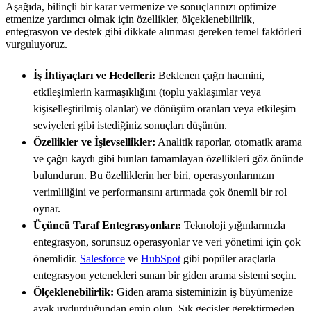
Aşağıda, bilinçli bir karar vermenize ve sonuçlarınızı optimize
etmenize yardımcı olmak için özellikler, ölçeklenebilirlik,
entegrasyon ve destek gibi dikkate alınması gereken temel faktörleri
vurguluyoruz.
İş İhtiyaçları ve Hedefleri:
Beklenen çağrı hacmini,
etkileşimlerin karmaşıklığını (toplu yaklaşımlar veya
kişiselleştirilmiş olanlar) ve dönüşüm oranları veya etkileşim
seviyeleri gibi istediğiniz sonuçları düşünün.
Özellikler ve İşlevsellikler:
Analitik raporlar, otomatik arama
ve çağrı kaydı gibi bunları tamamlayan özellikleri göz önünde
bulundurun. Bu özelliklerin her biri, operasyonlarınızın
verimliliğini ve performansını artırmada çok önemli bir rol
oynar.
Üçüncü Taraf Entegrasyonları:
Teknoloji yığınlarınızla
entegrasyon, sorunsuz operasyonlar ve veri yönetimi için çok
önemlidir.
Salesforce
ve
HubSpot
gibi popüler araçlarla
entegrasyon yetenekleri sunan bir giden arama sistemi seçin.
Ölçeklenebilirlik:
Giden arama sisteminizin iş büyümenize
ayak uydurduğundan emin olun. Sık geçişler gerektirmeden