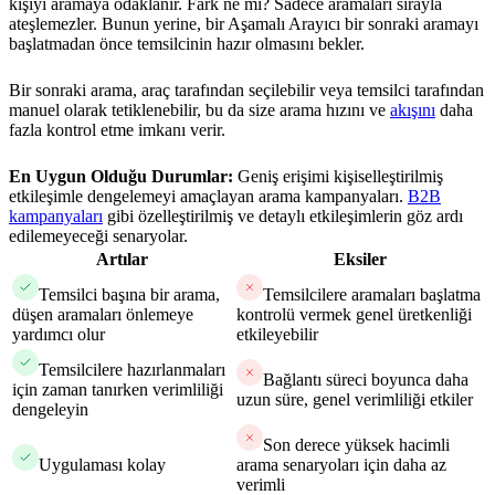
kişiyi aramaya odaklanır. Fark ne mi? Sadece aramaları sırayla
ateşlemezler. Bunun yerine, bir Aşamalı Arayıcı bir sonraki aramayı
başlatmadan önce temsilcinin hazır olmasını bekler.
Bir sonraki arama, araç tarafından seçilebilir veya temsilci tarafından
manuel olarak tetiklenebilir, bu da size arama hızını ve
akışını
daha
fazla kontrol etme imkanı verir.
En Uygun Olduğu Durumlar:
Geniş erişimi kişiselleştirilmiş
etkileşimle dengelemeyi amaçlayan arama kampanyaları.
B2B
kampanyaları
gibi özelleştirilmiş ve detaylı etkileşimlerin göz ardı
edilemeyeceği senaryolar.
Artılar
Eksiler
Temsilci başına bir arama,
Temsilcilere aramaları başlatma
düşen aramaları önlemeye
kontrolü vermek genel üretkenliği
yardımcı olur
etkileyebilir
Temsilcilere hazırlanmaları
Bağlantı süreci boyunca daha
için zaman tanırken verimliliği
uzun süre, genel verimliliği etkiler
dengeleyin
Son derece yüksek hacimli
Uygulaması kolay
arama senaryoları için daha az
verimli