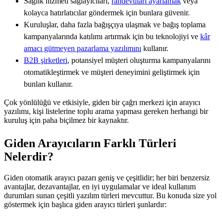
Sağlık hizmeti sağlayıcıları,
randevuları ayarlamak
veya
kolayca hatırlatıcılar göndermek için bunlara güvenir.
Kuruluşlar, daha fazla bağışçıya ulaşmak ve bağış toplama
kampanyalarında katılımı artırmak için bu teknolojiyi ve
kâr
amacı gütmeyen pazarlama yazılımını
kullanır.
B2B şirketleri
, potansiyel müşteri oluşturma kampanyalarını
otomatikleştirmek ve müşteri deneyimini geliştirmek için
bunları kullanır.
Çok yönlülüğü ve etkisiyle, giden bir çağrı merkezi için arayıcı
yazılımı, kişi listelerine toplu arama yapması gereken herhangi bir
kuruluş için paha biçilmez bir kaynaktır.
Giden Arayıcıların Farklı Türleri
Nelerdir?
Giden otomatik arayıcı pazarı geniş ve çeşitlidir; her biri benzersiz
avantajlar, dezavantajlar, en iyi uygulamalar ve ideal kullanım
durumları sunan çeşitli yazılım türleri mevcuttur. Bu konuda size yol
göstermek için başlıca giden arayıcı türleri şunlardır: