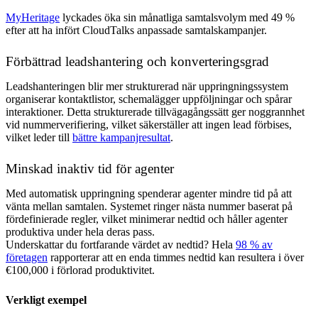
MyHeritage
lyckades öka sin månatliga samtalsvolym med 49 %
efter att ha infört CloudTalks anpassade samtalskampanjer.
Förbättrad leadshantering och konverteringsgrad
Leadshanteringen blir mer strukturerad när uppringningssystem
organiserar kontaktlistor, schemalägger uppföljningar och spårar
interaktioner. Detta strukturerade tillvägagångssätt ger noggrannhet
vid nummerverifiering, vilket säkerställer att ingen lead förbises,
vilket leder till
bättre kampanjresultat
.
Minskad inaktiv tid för agenter
Med automatisk uppringning spenderar agenter mindre tid på att
vänta mellan samtalen. Systemet ringer nästa nummer baserat på
fördefinierade regler, vilket minimerar nedtid och håller agenter
produktiva under hela deras pass.
Underskattar du fortfarande värdet av nedtid? Hela
98 % av
företagen
rapporterar att en enda timmes nedtid kan resultera i över
€100,000 i förlorad produktivitet.
Verkligt exempel