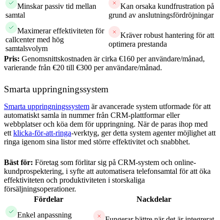
Minskar passiv tid mellan
Kan orsaka kundfrustration på
samtal
grund av anslutningsfördröjningar
Maximerar effektiviteten för
Kräver robust hantering för att
callcenter med hög
optimera prestanda
samtalsvolym
Pris:
Genomsnittskostnaden är cirka €160 per användare/månad,
varierande från €20 till €300 per användare/månad.
Smarta uppringningssystem
Smarta uppringningssystem
är avancerade system utformade för att
automatiskt samla in nummer från CRM-plattformar eller
webbplatser och köa dem för uppringning. När de paras ihop med
ett
klicka-för-att-ringa
-verktyg, ger detta system agenter möjlighet att
ringa igenom sina listor med större effektivitet och snabbhet.
Bäst för:
Företag som förlitar sig på CRM-system och online-
kundprospektering, i syfte att automatisera telefonsamtal för att öka
effektiviteten och produktiviteten i storskaliga
försäljningsoperationer.
Fördelar
Nackdelar
Enkel anpassning
Fungerar bättre när det är integrerat