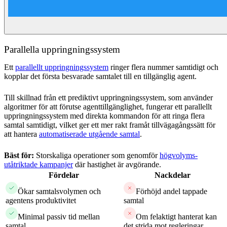
Parallella uppringningssystem
Ett
parallellt uppringningssystem
ringer flera nummer samtidigt och
kopplar det första besvarade samtalet till en tillgänglig agent.
Till skillnad från ett prediktivt uppringningssystem, som använder
algoritmer för att förutse agenttillgänglighet, fungerar ett parallellt
uppringningssystem med direkta kommandon för att ringa flera
samtal samtidigt, vilket ger ett mer rakt framåt tillvägagångssätt för
att hantera
automatiserade utgående samtal
.
Bäst för:
Storskaliga operationer som genomför
högvolyms-
utåtriktade kampanjer
där hastighet är avgörande.
Fördelar
Nackdelar
Ökar samtalsvolymen och
Förhöjd andel tappade
agentens produktivitet
samtal
Minimal passiv tid mellan
Om felaktigt hanterat kan
samtal
det strida mot regleringar.