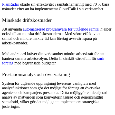
PlanRadar
ökade sin effektivitet i samtalshantering med 70 % bara
månader efter att ha implementerat CloudTalk i sin verksamhet.
Minskade driftskostnader
Att använda
automatiserad programvara för utgående samtal
hjälper
också till att minska driftskostnaderna. Med större effektivitet i
samtal och mindre inaktiv tid kan företag avsevärt spara på
arbetskostnader.
Med andra ord kräver din verksamhet mindre arbetskraft för att
hantera samma arbetsvolym. Detta är särskilt värdefullt för
små
företag
med begränsade budgetar.
Prestationsanalys och övervakning
System för utgående uppringning levereras vanligtvis med
analysfunktioner som gör det möjligt för företag att övervaka
agenters och kampanjers prestanda. Detta möjliggör en detaljerad
analys av mätvärden som konverteringsgrad och genomsnittlig
samtalstid, vilket gör det möjligt att implementera strategiska
justeringar.