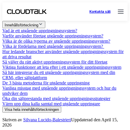
Kontakta sälj
Innehållsförteckning
Vad är ett utgående uppringningssystem?
Varför använder företag utgående uppringningssystem?
Vilka är de olika typerna av utgående uppringningssystem?
Vilka är fördelarna med utgående uppringningssystem?
Hur ledande branscher använder utgående uppringningssystem för
att driva resultat
Så väljer du rätt aktivt uppringningssystem för ditt företag
Viktiga funktioner att leta efter i ett utgående uppringningssystem
Så här integrerar du ett utgående uppringningssystem med din
CRM- eller säljplattform
De 3 bästa metoderna för utgående uppringning
Vanliga misstag med utgående uppringningssystem och hur du
undviker dem
Öka din säljprestanda med utgående uppringningsstrategier
Värm upp dina kalla samtal med utgående uppringare
Visa hela innehållsförteckningen
Skriven av
Silvana Lucido-Balestrieri
Uppdaterad den April 15,
2026