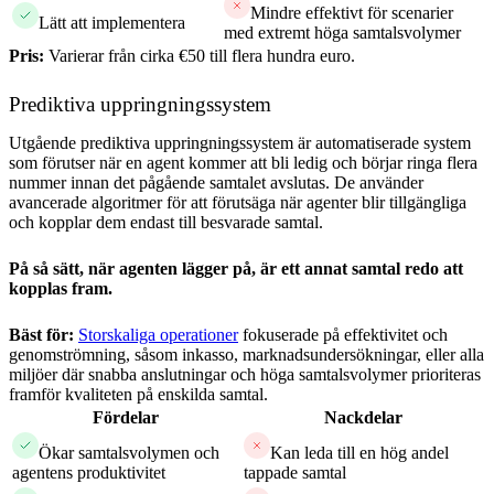
Mindre effektivt för scenarier
Lätt att implementera
med extremt höga samtalsvolymer
Pris:
Varierar från cirka €50 till flera hundra euro.
Prediktiva uppringningssystem
Utgående prediktiva uppringningssystem är automatiserade system
som förutser när en agent kommer att bli ledig och börjar ringa flera
nummer innan det pågående samtalet avslutas. De använder
avancerade algoritmer för att förutsäga när agenter blir tillgängliga
och kopplar dem endast till besvarade samtal.
På så sätt, när agenten lägger på, är ett annat samtal redo att
kopplas fram.
Bäst för:
Storskaliga operationer
fokuserade på effektivitet och
genomströmning, såsom inkasso, marknadsundersökningar, eller alla
miljöer där snabba anslutningar och höga samtalsvolymer prioriteras
framför kvaliteten på enskilda samtal.
Fördelar
Nackdelar
Ökar samtalsvolymen och
Kan leda till en hög andel
agentens produktivitet
tappade samtal