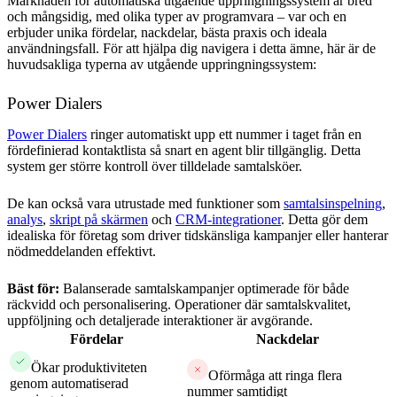
Marknaden för automatiska utgående uppringningssystem är bred
och mångsidig, med olika typer av programvara – var och en
erbjuder unika fördelar, nackdelar, bästa praxis och ideala
användningsfall. För att hjälpa dig navigera i detta ämne, här är de
huvudsakliga typerna av utgående uppringningssystem:
Power Dialers
Power Dialers
ringer automatiskt upp ett nummer i taget från en
fördefinierad kontaktlista så snart en agent blir tillgänglig. Detta
system ger större kontroll över tilldelade samtalsköer.
De kan också vara utrustade med funktioner som
samtalsinspelning
,
analys
,
skript på skärmen
och
CRM-integrationer
. Detta gör dem
idealiska för företag som driver tidskänsliga kampanjer eller hanterar
nödmeddelanden effektivt.
Bäst för:
Balanserade samtalskampanjer optimerade för både
räckvidd och personalisering. Operationer där samtalskvalitet,
uppföljning och detaljerade interaktioner är avgörande.
Fördelar
Nackdelar
Ökar produktiviteten
Oförmåga att ringa flera
genom automatiserad
nummer samtidigt