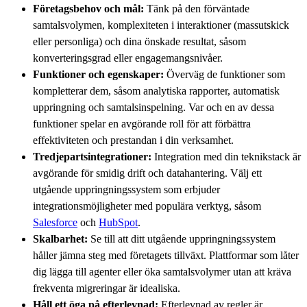
Företagsbehov och mål:
Tänk på den förväntade
samtalsvolymen, komplexiteten i interaktioner (massutskick
eller personliga) och dina önskade resultat, såsom
konverteringsgrad eller engagemangsnivåer.
Funktioner och egenskaper:
Överväg de funktioner som
kompletterar dem, såsom analytiska rapporter, automatisk
uppringning och samtalsinspelning. Var och en av dessa
funktioner spelar en avgörande roll för att förbättra
effektiviteten och prestandan i din verksamhet.
Tredjepartsintegrationer:
Integration med din teknikstack är
avgörande för smidig drift och datahantering. Välj ett
utgående uppringningssystem som erbjuder
integrationsmöjligheter med populära verktyg, såsom
Salesforce
och
HubSpot
.
Skalbarhet:
Se till att ditt utgående uppringningssystem
håller jämna steg med företagets tillväxt. Plattformar som låter
dig lägga till agenter eller öka samtalsvolymer utan att kräva
frekventa migreringar är idealiska.
Håll ett öga på efterlevnad:
Efterlevnad av regler är