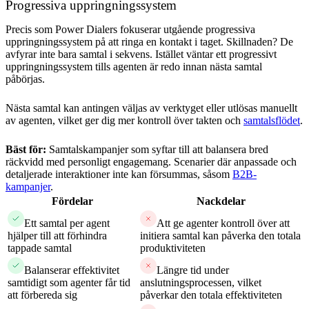
Progressiva uppringningssystem
Precis som Power Dialers fokuserar utgående progressiva
uppringningssystem på att ringa en kontakt i taget. Skillnaden? De
avfyrar inte bara samtal i sekvens. Istället väntar ett progressivt
uppringningssystem tills agenten är redo innan nästa samtal
påbörjas.
Nästa samtal kan antingen väljas av verktyget eller utlösas manuellt
av agenten, vilket ger dig mer kontroll över takten och
samtalsflödet
.
Bäst för:
Samtalskampanjer som syftar till att balansera bred
räckvidd med personligt engagemang. Scenarier där anpassade och
detaljerade interaktioner inte kan försummas, såsom
B2B-
kampanjer
.
Fördelar
Nackdelar
Ett samtal per agent
Att ge agenter kontroll över att
hjälper till att förhindra
initiera samtal kan påverka den totala
tappade samtal
produktiviteten
Balanserar effektivitet
Längre tid under
samtidigt som agenter får tid
anslutningsprocessen, vilket
att förbereda sig
påverkar den totala effektiviteten