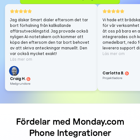
Jag älskar Smart dialer eftersom det tar
Vi hade ett brådska
bort förhalning från kallkallande
för vår verksamhet
affärsutvecklingstid. Jag provade också
åt oss på bara en a
nyligen AI-notetakern och kommer att
integrerades och k
köpa den eftersom den tar bort behovet
omedelbart, redo f
av att skriva anteckningar manuellt. Den
leverera support di
var också mycket exakt!
Läs mer om
Läs mer om
Carlotta B.
Projektledare
Craig H.
Medgrundare
Fördelar med Monday.com
Phone Integrationer