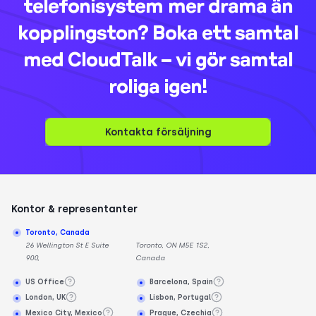
telefonisystem mer drama än
kopplingston? Boka ett samtal
med CloudTalk – vi gör samtal
roliga igen!
Kontakta försäljning
Kontor & representanter
Toronto, Canada
26 Wellington St E Suite
Toronto, ON M5E 1S2,
900,
Canada
US Office
Barcelona, Spain
London, UK
Lisbon, Portugal
Mexico City, Mexico
Prague, Czechia