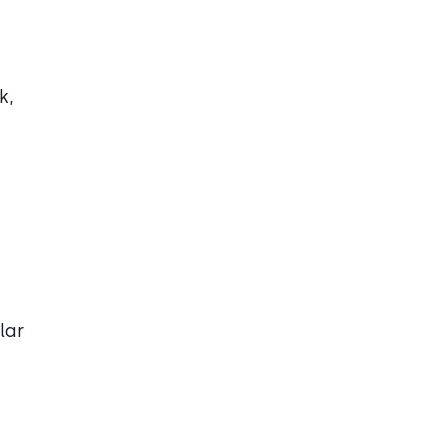
k,
lar