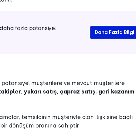
t daha fazla potansiyel
Daha Fazla Bilgi
li potansiyel müşterilere ve mevcut müşterilere
takipler
,
yukarı satış
,
çapraz satış, geri kazanım
malar, temsilcinin müşteriyle olan ilişkisine bağlı
ir dönüşüm oranına sahiptir.