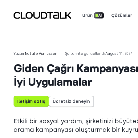
Ürün
Çözümler
AI
Yapay Zeka Ses Temsilcileri
Araçlar ve Hesaplayıcılar
Gerçek ekiplerin b
Müşterilerin neler söyled
Hikayenizi anlatın. Dikkatleri
Yazan
Natalie Asmussen
Şu tarihte güncellendi August 14, 2024
Giden Çağrı Kampanyası 
İyi Uygulamalar
İletişim satış
Ücretsiz deneyin
Etkili bir sosyal yardım, şirketinizi büyüte
arama kampanyası oluşturmak bir kuyruk 