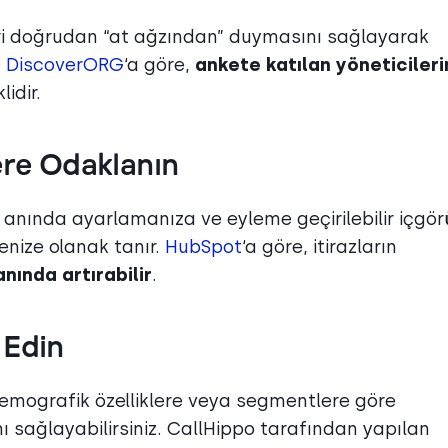
leri doğrudan “at ağzından” duymasını sağlayarak
.
DiscoverORG
‘a göre,
ankete katılan yöneticileri
idir.
ere Odaklanın
 anında ayarlamanıza ve eyleme geçirilebilir içgör
enize olanak tanır.
HubSpot
‘a göre, itirazların
nında artırabilir
.
 Edin
demografik özelliklere veya segmentlere göre
ı sağlayabilirsiniz. CallHippo tarafından yapılan