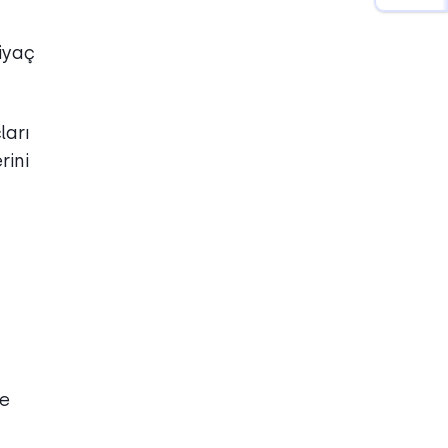
iyaç
ları
rini
re