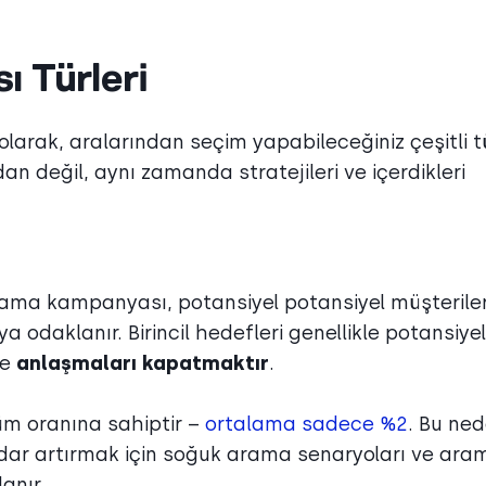
 Türleri
rak, aralarından seçim yapabileceğiniz çeşitli t
an değil, aynı zamanda stratejileri ve içerdikleri
arama kampanyası, potansiyel potansiyel müşterile
daklanır. Birincil hedefleri genellikle potansiyel
e
anlaşmaları kapatmaktır
.
üm oranına sahiptir –
ortalama sadece %2
. Bu ned
kadar artırmak için soğuk arama senaryoları ve ara
anır.