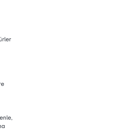
ürler
re
enle,
ma