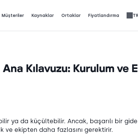
Müşteriler
Kaynaklar
Ortaklar
Fiyatlandırma
T
üyümek için CloudTalk'u nasıl kullandığını okuyun.
iğini (ve neleri sevdiğini) görün.
 üzerinize çekin.
Telefon Sistemi İncelemeleri
Yapay Zeka Ses Çözümleri
English
Español
Français
Português
Deutsch
Italiano
العربية
Slovenčina
Română
Svenska
Nederlands
עברית
Ana Kılavuzu: Kurulum ve 
bilir ya da küçültebilir. Ancak, başarılı bir gid
ve ekipten daha fazlasını gerektirir.