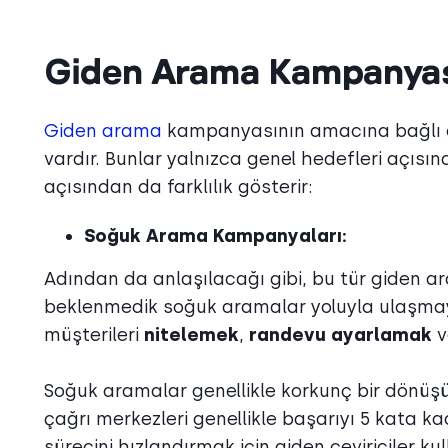
Giden Arama Kampanyası
Giden arama
kampanyasının amacına bağlı ola
vardır. Bunlar yalnızca genel hedefleri açısınd
açısından da farklılık gösterir:
Soğuk Arama Kampanyaları:
Adından da anlaşılacağı gibi, bu tür giden 
beklenmedik soğuk aramalar yoluyla ulaşmaya o
müşterileri
nitelemek
,
randevu ayarlamak
v
Soğuk aramalar genellikle korkunç bir dönüş
çağrı merkezleri genellikle başarıyı 5 kata 
sürecini hızlandırmak için giden çeviriciler kull