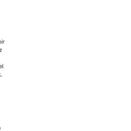
ir
z
el
k
,
n