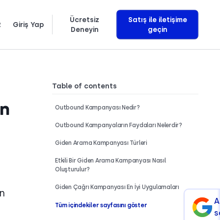
Ücretsiz
Satış ile iletişime
R
Giriş Yap
Deneyin
geçin
Ελληνικά
Gelir getiren yapay zeka sesli asistanlarını tam olarak nasıl geliştirdiğimizi öğrenin
Table of contents
En
Outbound Kampanyası Nedir?
Outbound Kampanyaların Faydaları Nelerdir?
Giden Arama Kampanyası Türleri
Etkili Bir Giden Arama Kampanyası Nasıl
Oluşturulur?
Giden Çağrı Kampanyası En İyi Uygulamaları
en
A
Tüm içindekiler sayfasını göster
s