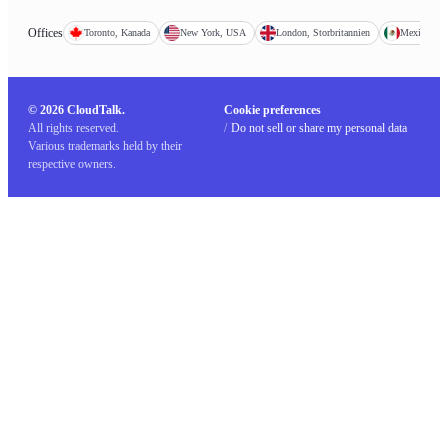
Offices
Toronto, Kanada
New York, USA
London, Storbritannien
Mexico Cit
© 2026 CloudTalk.
Cookie preferences
All rights reserved.
/
Do not sell or share my personal data
Various trademarks held by their
respective owners.