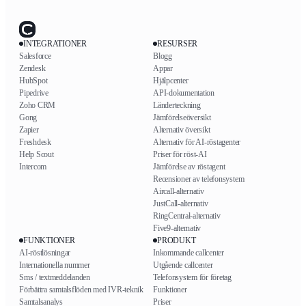
INTEGRATIONER
RESURSER
Salesforce
Blogg
Zendesk
Appar
HubSpot
Hjälpcenter
Pipedrive
API-dokumentation
Zoho CRM
Länderteckning
Gong
Jämförelseöversikt
Zapier
Alternativ översikt
Freshdesk
Alternativ för AI-röstagenter
Help Scout
Priser för röst-AI
Intercom
Jämförelse av röstagent
Recensioner av telefonsystem
Aircall-alternativ
JustCall-alternativ
RingCentral-alternativ
Five9-alternativ
FUNKTIONER
PRODUKT
AI-röstlösningar
Inkommande callcenter
Internationella nummer
Utgående callcenter
Sms / textmeddelanden
Telefonsystem för företag
Förbättra samtalsflöden med IVR-teknik
Funktioner
Samtalsanalys
Priser