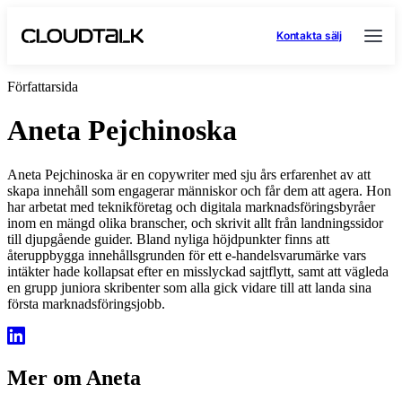
Kontakta sälj
Författarsida
Aneta Pejchinoska
Aneta Pejchinoska är en copywriter med sju års erfarenhet av att
skapa innehåll som engagerar människor och får dem att agera. Hon
har arbetat med teknikföretag och digitala marknadsföringsbyråer
inom en mängd olika branscher, och skrivit allt från landningssidor
till djupgående guider. Bland nyliga höjdpunkter finns att
återuppbygga innehållsgrunden för ett e-handelsvarumärke vars
intäkter hade kollapsat efter en misslyckad sajtflytt, samt att vägleda
en grupp juniora skribenter som alla gick vidare till att landa sina
första marknadsföringsjobb.
Mer om Aneta