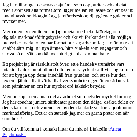
Jag har tillbringat de senaste sju åren som copywriter och arbetat
med i stort sett alla format som ligger mellan en läsare och ett beslut:
landningssidor, blogginlägg, jämförelsesidor, djupgående guider och
mycket mer.
Merparten av den tiden har jag arbetat med teknikföretag och
digitala marknadsföringsbyråer och skrivit för kunder i alla möjliga
branscher. Variationen har format hur jag arbetar. Jag har lärt mig att
snabbt sätta mig in i nya ämnen, hitta vinkeln som engagerar och
skriva på ett sätt som känns naturligt i alla sammanhang.
Ett projekt jag är särskilt stolt över: ett e-handelsvarumärke vars
intäkter hade sjunkit till noll efter en misslyckad sajtflytt. Jag kom in
för att bygga upp deras innehåll från grunden, och att se hur den
texten hjälpte till att väcka liv i verksamheten igen är en sådan sak
som påminner en om hur mycket ord faktiskt betyder.
Mentorskap är en annan del av arbetet som betyder mycket för mig.
Jag har coachat juniora skribenter genom den tidiga, osäkra delen av
deras karriärer, och varenda en av dem landade sitt första jobb inom
marknadsföring. Det är en statistik jag mer än gärna pratar om när
som helst!
Om du vill komma i kontakt hittar du mig på LinkedIn:
Aneta
Pejchinoska