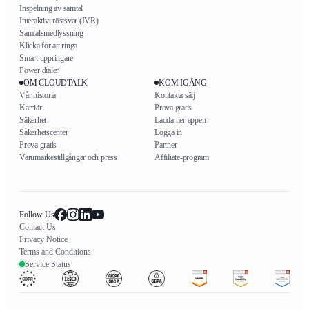
Inspelning av samtal
Interaktivt röstsvar (IVR)
Samtalsmedlyssning
Klicka för att ringa
Smart uppringare
Power dialer
OM CLOUDTALK
KOM IGÅNG
Vår historia
Kontakta sälj
Karriär
Prova gratis
Säkerhet
Ladda ner appen
Säkerhetscenter
Logga in
Prova gratis
Partner
Varumärkestillgångar och press
Affiliate-program
Follow Us
Contact Us
Privacy Notice
Terms and Conditions
Service Status