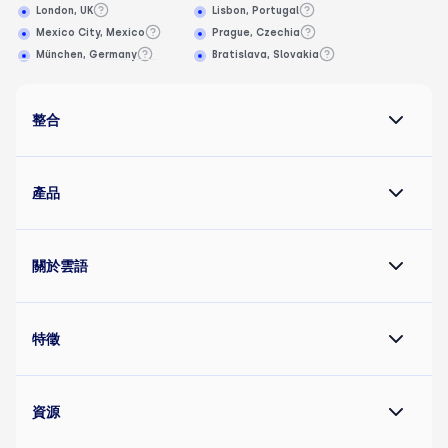
London, UK
Lisbon, Portugal
Mexico City, Mexico
Prague, Czechia
München, Germany
Bratislava, Slovakia
整合
產品
關於雲語
特徵
資源