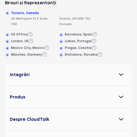
Birouri și Reprezentanți
Toronto, Canada
26 Wellington St E Suite
Toronto, ON M5E 1S2,
900,
Canada
US Office
Barcelona, Spain
London, UK
Lisbon, Portugal
Mexico City, Mexico
Prague, Czechia
München, Germany
Bratislava, Slovakia
Integrări
Produs
Despre CloudTalk