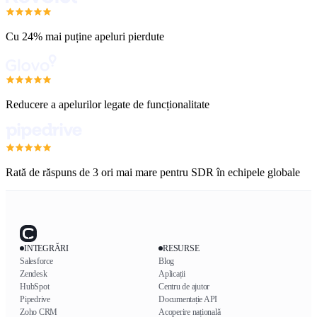
Cu 24% mai puține apeluri pierdute
Reducere a apelurilor legate de funcționalitate
Rată de răspuns de 3 ori mai mare pentru SDR în echipele globale
INTEGRĂRI
RESURSE
Salesforce
Blog
Zendesk
Aplicații
HubSpot
Centru de ajutor
Pipedrive
Documentație API
Zoho CRM
Acoperire națională