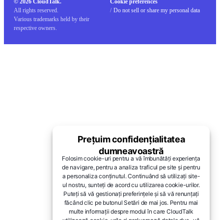
© 2026 CloudTalk.
Cookie preferences
All rights reserved.
/
Do not sell or share my personal data
Various trademarks held by their
respective owners.
Prețuim confidențialitatea
dumneavoastră
Folosim cookie-uri pentru a vă îmbunătăți experiența
de navigare, pentru a analiza traficul pe site și pentru
a personaliza conținutul. Continuând să utilizați site-
ul nostru, sunteți de acord cu utilizarea cookie-urilor.
Puteți să vă gestionați preferințele și să vă renunțați
făcând clic pe butonul Setări de mai jos. Pentru mai
multe informații despre modul în care CloudTalk