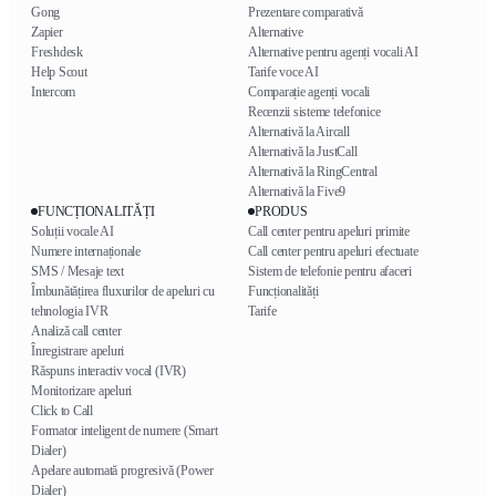
Gong
Prezentare comparativă
Zapier
Alternative
Freshdesk
Alternative pentru agenți vocali AI
Help Scout
Tarife voce AI
Intercom
Comparație agenți vocali
Recenzii sisteme telefonice
Alternativă la Aircall
Alternativă la JustCall
Alternativă la RingCentral
Alternativă la Five9
FUNCȚIONALITĂȚI
PRODUS
Soluții vocale AI
Call center pentru apeluri primite
Numere internaționale
Call center pentru apeluri efectuate
SMS / Mesaje text
Sistem de telefonie pentru afaceri
Îmbunătățirea fluxurilor de apeluri cu
Funcționalități
tehnologia IVR
Tarife
Analiză call center
Înregistrare apeluri
Răspuns interactiv vocal (IVR)
Monitorizare apeluri
Click to Call
Formator inteligent de numere (Smart
Dialer)
Apelare automată progresivă (Power
Dialer)