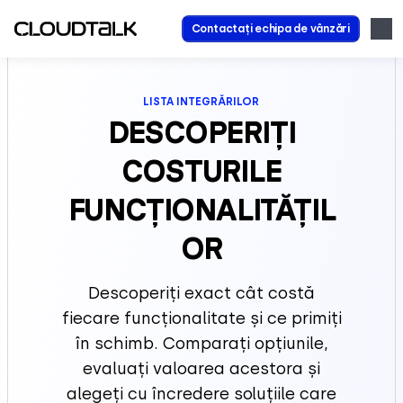
Contactați echipa de vânzări
LISTA INTEGRĂRILOR
DESCOPERIȚI
COSTURILE
FUNCȚIONALITĂȚIL
OR
Descoperiți exact cât costă
fiecare funcționalitate și ce primiți
în schimb. Comparați opțiunile,
evaluați valoarea acestora și
alegeți cu încredere soluțiile care