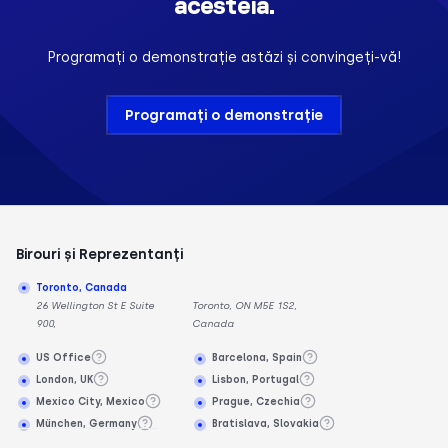
acesteia.
Programați o demonstrație astăzi și convingeți-vă!
Programați o demonstrație
Birouri și Reprezentanți
Toronto, Canada
26 Wellington St E Suite
Toronto, ON M5E 1S2,
900,
Canada
US Office
Barcelona, Spain
London, UK
Lisbon, Portugal
Mexico City, Mexico
Prague, Czechia
München, Germany
Bratislava, Slovakia