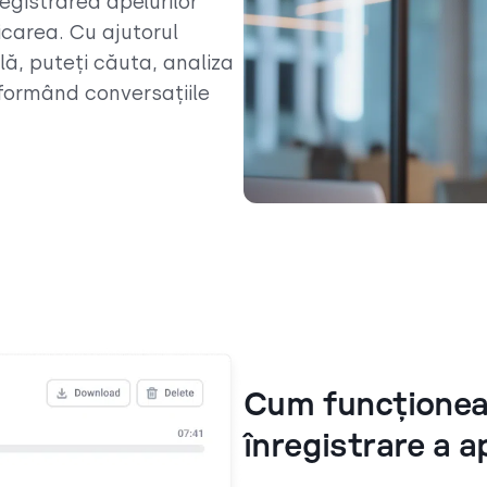
registrarea apelurilor
carea. Cu ajutorul
lă, puteți căuta, analiza
sformând conversațiile
Cum funcționea
înregistrare a a