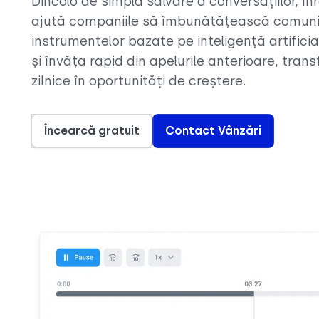
Dincolo de simpla salvare a conversațiilor, în
ajută companiile să îmbunătățească comuni
instrumentelor bazate pe inteligență artificia
și învăța rapid din apelurile anterioare, tran
zilnice în oportunități de creștere.
Încearcă gratuit
Contact Vânzări