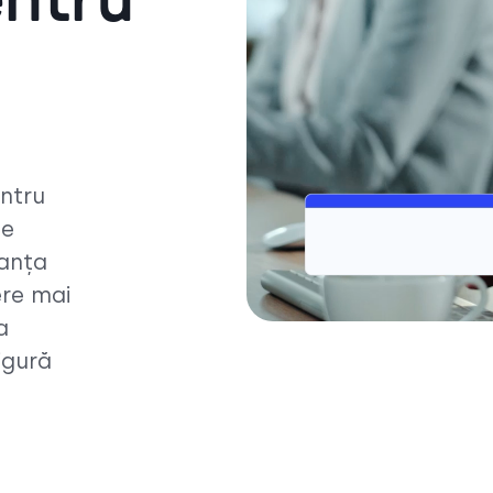
entru
entru
le
manța
ere mai
a
igură