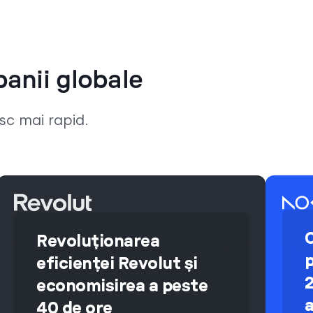
anii globale
esc mai rapid.
Revoluționarea
p
eficienței Revolut și
2
economisirea a peste
40 de ore