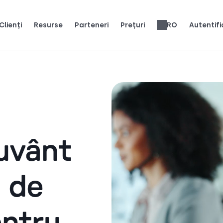
Clienți
Resurse
Parteneri
Prețuri
RO
Autentifi
osesc CloudTalk pentru a crește.
Câștigați 25% MRR pentru fiecare înregistrare.
Cărți electronice și ghiduri
Recenzii sisteme telefonice
English
Español
Français
Português
Deutsch
Italiano
العربية
Slovenčina
Svenska
Türkçe
Nederlands
עברית
繁體中文
Ελληνικά
Polski
uvânt
 de