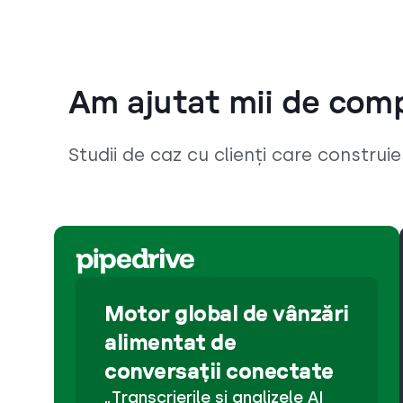
Am ajutat mii de comp
Studii de caz cu clienți care construi
Motor global de vânzări
alimentat de
conversații conectate
„Transcrierile și analizele AI