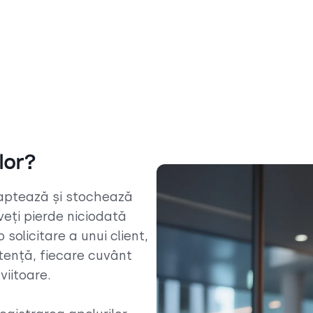
lor?
captează și stochează
eți pierde niciodată
solicitare a unui client,
stență, fiecare cuvânt
viitoare.