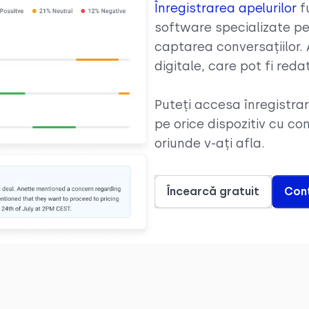
Înregistrarea apelurilor
f
software specializate pen
captarea conversațiilor. 
digitale, care pot fi reda
Puteți accesa înregistrar
pe orice dispozitiv cu co
oriunde v-ați afla.
Încearcă gratuit
Cont