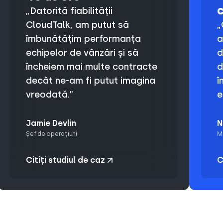
c
„Datorită fiabilității
CloudTalk, am putut să
„
îmbunătățim performanța
a
echipelor de vânzări și să
d
încheiem mai multe contracte
d
decât ne-am fi putut imagina
î
vreodată.”
e
Jamie Devlin
N
Șef de operațiuni
Ma
Citiți studiul de caz
C