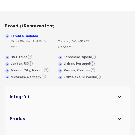
Birouri și Reprezentanți
Toronto, Canada
26 Wellington St E Suite
Toronto, ON M5E 1S2,
900,
Canada
US Office
Barcelona, Spain
London, UK
Lisbon, Portugal
Mexico City, Mexico
Prague, Czechia
München, Germany
Bratislava, Slovakia
Integrări
Produs