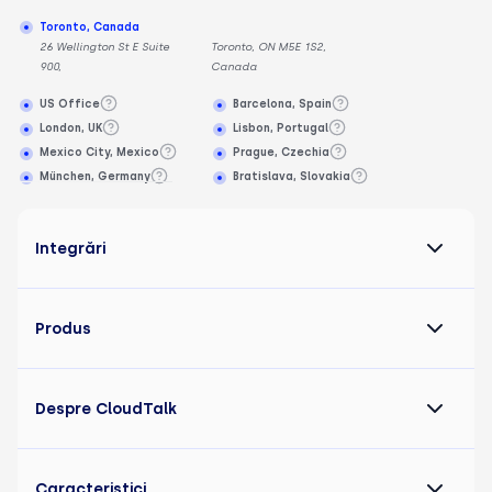
Toronto, Canada
26 Wellington St E Suite
Toronto, ON M5E 1S2,
900,
Canada
US Office
Barcelona, Spain
London, UK
Lisbon, Portugal
Mexico City, Mexico
Prague, Czechia
München, Germany
Bratislava, Slovakia
Integrări
Produs
Despre CloudTalk
Caracteristici