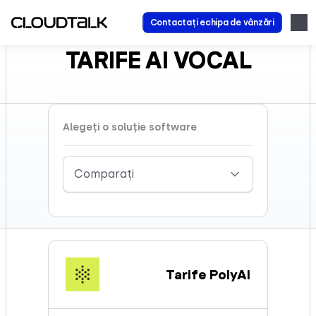
Contactați echipa de vânzări
TARIFE AI VOCAL
Alegeți o soluție software
Comparați
Tarife PolyAI