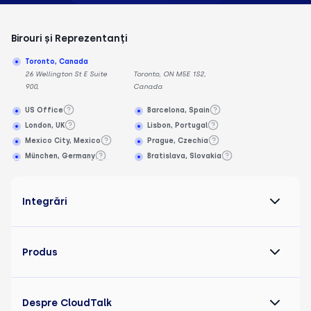
Birouri și Reprezentanți
Toronto, Canada
26 Wellington St E Suite
Toronto, ON M5E 1S2,
900,
Canada
US Office
Barcelona, Spain
London, UK
Lisbon, Portugal
Mexico City, Mexico
Prague, Czechia
München, Germany
Bratislava, Slovakia
Integrări
Produs
Despre CloudTalk