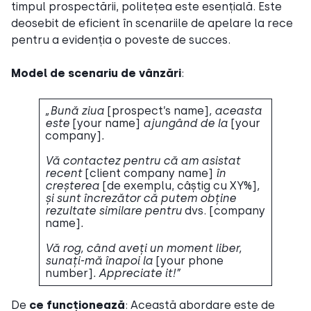
timpul prospectării, politețea este esențială. Este
deosebit de eficient în scenariile de apelare la rece
pentru a evidenția o poveste de succes.
Model de scenariu de vânzări
:
„Bună ziua
[prospect’s name]
, aceasta
este
[your name]
ajungând de la
[your
company]
.
Vă contactez pentru că am asistat
recent
[client company name]
în
creșterea
[de exemplu, câștig cu XY%]
,
și sunt încrezător că putem obține
rezultate similare pentru
dvs. [company
name]
.
Vă rog, când aveți un moment liber,
sunați-mă înapoi la
[your phone
number]
. Appreciate it!”
De
ce funcționează
: Această abordare este de