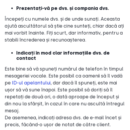
Prezentați-vă pe dvs. și compania dvs.
Începeți cu numele dvs. și de unde sunați. Aceasta
ajută ascultătorul să știe cine sunteți, chiar dacă ați
mai vorbit înainte. Fiți scurt, dar informativ, pentru a
stabili încrederea și recunoașterea.
Indicați în mod clar informațiile dvs. de
contact
Este bine să vă spuneți numărul de telefon în timpul
mesageriei vocale. Este posibil ca oamenii să îl vadă
pe
ID-ul apelantului
, dar dacă îl spuneți, este mai
ușor să vă sune înapoi. Este posibil să doriți să îl
repetați de două ori, o dată aproape de început și
din nou la sfârșit, în cazul în care nu ascultă întregul
mesaj.
De asemenea, indicați adresa dvs. de e-mail încet și
precis, făcând-o ușor de notat de către client.