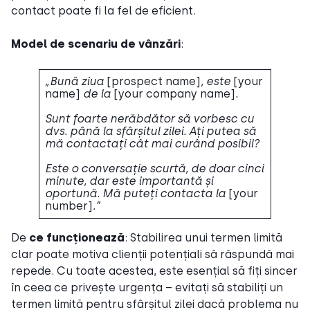
contact poate fi la fel de eficient.
Model de scenariu de vânzări
:
„Bună ziua
[prospect name]
, este
[your
name]
de la
[your company name]
.
Sunt foarte nerăbdător să vorbesc cu
dvs. până la sfârșitul zilei. Ați putea să
mă contactați cât mai curând posibil?
Este o conversație scurtă, de doar cinci
minute, dar este importantă și
oportună. Mă puteți contacta la
[your
number]
.”
De
ce funcționează
: Stabilirea unui termen limită
clar poate motiva clienții potențiali să răspundă mai
repede. Cu toate acestea, este esențial să fiți sincer
în ceea ce privește urgența – evitați să stabiliți un
termen limită pentru sfârșitul zilei dacă problema nu