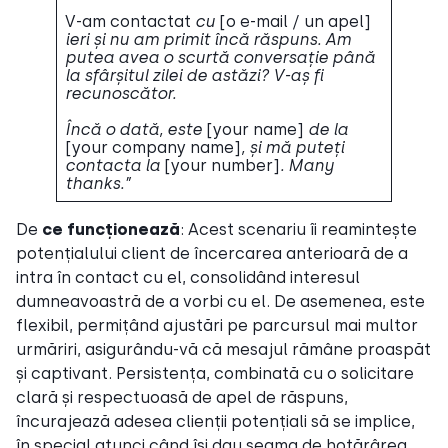
V-am contactat
cu
[o
e-mail / un apel]
ieri și nu am primit încă răspuns. Am
putea avea o scurtă conversație până
la sfârșitul zilei de astăzi? V-aș fi
recunoscător.
Încă o dată, este
[your name]
de la
[your company name]
, și mă puteți
contacta la
[your number]
. Many
thanks.”
De
ce funcționează
: Acest scenariu îi reamintește
potențialului client de încercarea anterioară de a
intra în contact cu el, consolidând interesul
dumneavoastră de a vorbi cu el. De asemenea, este
flexibil, permițând ajustări pe parcursul mai multor
urmăriri, asigurându-vă că mesajul rămâne proaspăt
și captivant. Persistența, combinată cu o solicitare
clară și respectuoasă de apel de răspuns,
încurajează adesea clienții potențiali să se implice,
în special atunci când își dau seama de hotărârea