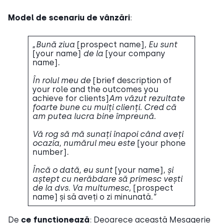
Model de scenariu de vânzări
:
„Bună ziua
[prospect name]
, Eu sunt
[your name]
de la
[your company
name]
.
În rolul meu de
[brief description of
your role and the outcomes you
achieve for clients]
Am văzut rezultate
foarte bune cu mulți clienți. Cred că
am putea lucra bine împreună.
Vă rog să mă sunați înapoi când aveți
ocazia, numărul meu este
[your phone
number]
.
Încă o dată, eu sunt
[your name]
, și
aștept cu nerăbdare să primesc vești
de la dvs. Va multumesc,
[prospect
name] și să aveți o zi minunată
.”
De
ce funcționează
: Deoarece această Mesagerie