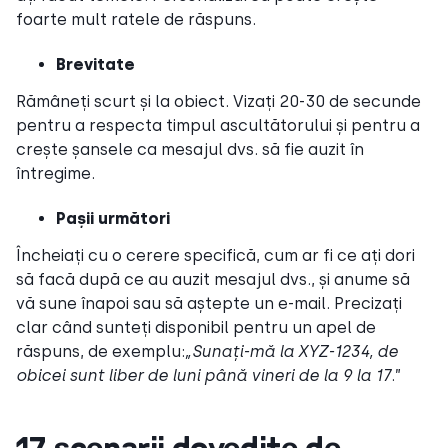
foarte mult ratele de răspuns.
Brevitate
Rămâneți scurt și la obiect. Vizați 20-30 de secunde
pentru a respecta timpul ascultătorului și pentru a
crește șansele ca mesajul dvs. să fie auzit în
întregime.
Pașii următori
Încheiați cu o cerere specifică, cum ar fi ce ați dori
să facă după ce au auzit mesajul dvs., și anume să
vă sune înapoi sau să aștepte un e-mail. Precizați
clar când sunteți disponibil pentru un apel de
răspuns, de exemplu:
„Sunați-mă la XYZ-1234, de
obicei sunt liber de luni până vineri de la 9 la 17
.”
17 scenarii dovedite de