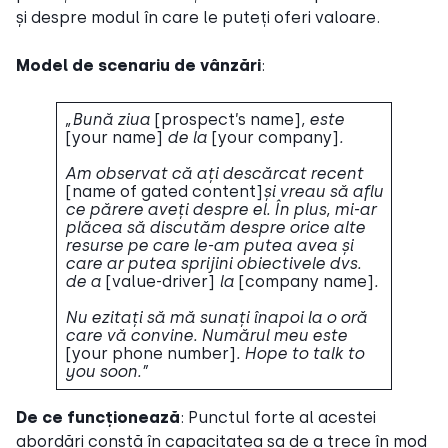
și despre modul în care le puteți oferi valoare.
Model de scenariu de vânzări
:
„Bună ziua
[prospect’s name]
, este
[your name]
de la
[your company]
.
Am observat că ați descărcat recent
[name of gated content]
și vreau să aflu
ce părere aveți despre el. În plus, mi-ar
plăcea să discutăm despre orice alte
resurse pe care le-am putea avea și
care ar putea sprijini obiectivele dvs.
de a
[value-driver]
la
[company name]
.
Nu ezitați să mă sunați înapoi la o oră
care vă convine. Numărul meu este
[your phone number]
. Hope to talk to
you soon.”
De ce funcționează
: Punctul forte al acestei
abordări constă în capacitatea sa de a trece în mod