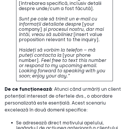
[întrebarea specifică, inclusiv detalii
despre unde/cum a fost făcută]
.
Sunt pe cale să trimit un e-mail cu
informații detaliate despre
[your
company]
și procesul nostru, dar mai
întâi, vreau să subliniez
[insert value
proposition relevant to the inquiry]
.
Haideți să vorbim la telefon – mă
puteți contacta la
[your phone
number]
. Feel free to text this number
or respond to my upcoming email.
Looking forward to speaking with you
soon; enjoy your day.”
De ce funcționează
: Atunci când urmăriți un client
potențial interesat de ofertele dvs., o abordare
personalizată este esențială. Acest scenariu
excelează în două domenii specifice:
Se adresează direct motivului apelului,
legându-l de acțiunea anterioară a clientului