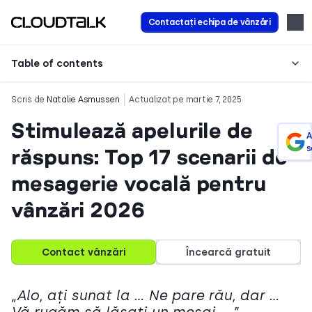
Contactați echipa de vânzări
Table of contents
Scris de
Natalie Asmussen
Actualizat pe martie 7, 2025
Stimulează apelurile de
A
s
răspuns: Top 17 scenarii de
mesagerie vocală pentru
vânzări 2026
Contact vânzări
Încearcă gratuit
„Alo, ați sunat la … Ne pare rău, dar …