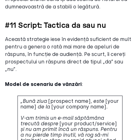
dumneavoastră de a stabili o legătură.
#11 Script: Tactica da sau nu
Această strategie iese în evidență suficient de mult
pentru a genera o rată mai mare de apeluri de
răspuns, în funcție de audiență. Pe scurt, îi cereți
prospectului un răspuns direct de tipul „da” sau
„nu”.
Model de scenariu de vânzări
:
„Bună ziua
[prospect name]
, este
[your
name]
de la
[your company name]
.
V-am trimis un e-mail săptămâna
trecută despre
[your product/service]
și nu am primit încă un răspuns. Pentru
a nu pierde timp inutil, vă rog să-mi