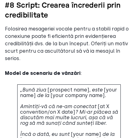
#8 Script: Crearea încrederii prin
credibilitate
Folosirea mesageriei vocale pentru a stabili rapid o
conexiune poate fi eficientă prin evidențierea
credibilității dvs. de la bun început. Oferiți un motiv
scurt pentru ca ascultătorul să vă ia mesajul în
serios.
Model de scenariu de vânzări
:
„Bună ziua
[prospect name]
, este
[your
name]
de la
[your company name]
.
Amintiți-vă că ne-am conectat
[at X
convention/on X date]
? Mi-ar plăcea să
discutăm mai multe lucruri, așa că vă
rog să mă sunați când sunteți liber.
Încă o dată, eu sunt
[your name]
de la