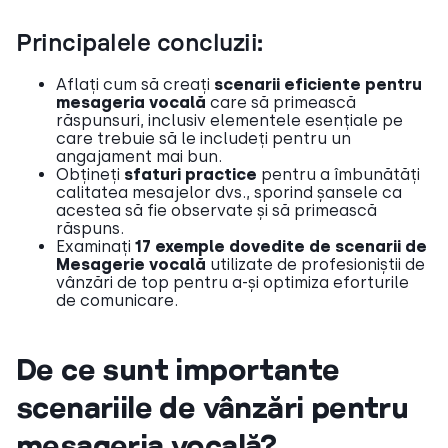
Principalele concluzii:
Aflați cum să creați
scenarii eficiente pentru
mesageria vocală
care să primească
răspunsuri, inclusiv elementele esențiale pe
care trebuie să le includeți pentru un
angajament mai bun.
Obțineți
sfaturi practice
pentru a îmbunătăți
calitatea mesajelor dvs., sporind șansele ca
acestea să fie observate și să primească
răspuns.
Examinați
17 exemple dovedite de scenarii de
Mesagerie vocală
utilizate de profesioniștii de
vânzări de top pentru a-și optimiza eforturile
de comunicare.
De ce sunt importante
scenariile de vânzări pentru
mesageria vocală?