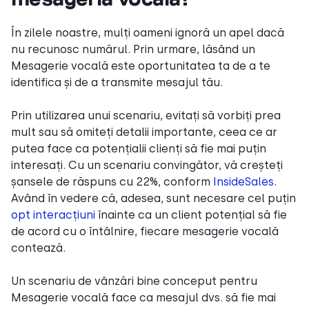
În zilele noastre, mulți oameni ignoră un apel dacă
nu recunosc numărul. Prin urmare, lăsând un
Mesagerie vocală este oportunitatea ta de a te
identifica și de a transmite mesajul tău.
Prin utilizarea unui scenariu, evitați să vorbiți prea
mult sau să omiteți detalii importante, ceea ce ar
putea face ca potențialii clienți să fie mai puțin
interesați. Cu un scenariu convingător, vă creșteți
șansele de răspuns cu 22%, conform
InsideSales
.
Având în vedere că, adesea, sunt necesare cel puțin
opt interacțiuni
înainte ca un client potențial să fie
de acord cu o întâlnire, fiecare mesagerie vocală
contează.
Un scenariu de vânzări bine conceput pentru
Mesagerie vocală face ca mesajul dvs. să fie mai