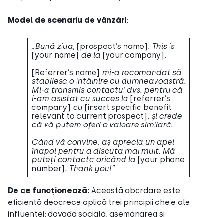
Model de scenariu de vânzări
:
„Bună ziua,
[prospect’s name]
. This is
[your name]
de la
[your company].
[Referrer’s name]
mi-a recomandat să
stabilesc o întâlnire cu dumneavoastră.
Mi-a transmis contactul dvs. pentru că
i-am asistat cu succes la
[referrer’s
company]
cu
[insert specific benefit
relevant to current prospect]
, și crede
că vă putem oferi o valoare similară.
Când vă convine, aș aprecia un apel
înapoi pentru a discuta mai mult. Mă
puteți contacta oricând la
[your phone
number]
. Thank you!”
De ce funcționează:
Această abordare este
eficientă deoarece aplică trei principii cheie ale
influenței: dovada socială, asemănarea și