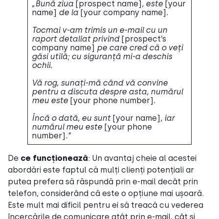
„Bună ziua
[prospect name]
, este
[your
name]
de la
[your company name]
.
Tocmai v-am trimis un e-mail cu un
raport detaliat privind
[prospect’s
company name]
pe care cred că o veți
găsi utilă; cu siguranță mi-a deschis
ochii.
Vă rog, sunați-mă când vă convine
pentru a discuta despre asta, numărul
meu este
[your phone number]
.
Încă o dată, eu sunt
[your name]
, iar
numărul meu este
[your phone
number]
.”
De
ce funcționează
: Un avantaj cheie al acestei
abordări este faptul că mulți clienți potențiali ar
putea prefera să răspundă prin e-mail decât prin
telefon, considerând că este o opțiune mai ușoară.
Este mult mai dificil pentru ei să treacă cu vederea
încercările de comunicare atât prin e-mail, cât și