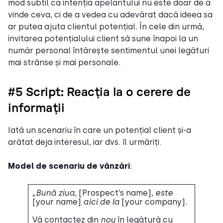
mod subtil că intenția apelantului nu este doar de a
vinde ceva, ci de a vedea cu adevărat dacă ideea sa
ar putea ajuta clientul potențial. În cele din urmă,
invitarea potențialului client să sune înapoi la un
număr personal întărește sentimentul unei legături
mai strânse și mai personale.
#5 Script: Reacția la o cerere de
informații
Iată un scenariu în care un potențial client și-a
arătat deja interesul, iar dvs. îl urmăriți.
Model de scenariu de vânzări
:
„Bună ziua,
[Prospect’s name]
, este
[your name]
aici de la
[your company]
.
Vă contactez din
nou
în legătură cu