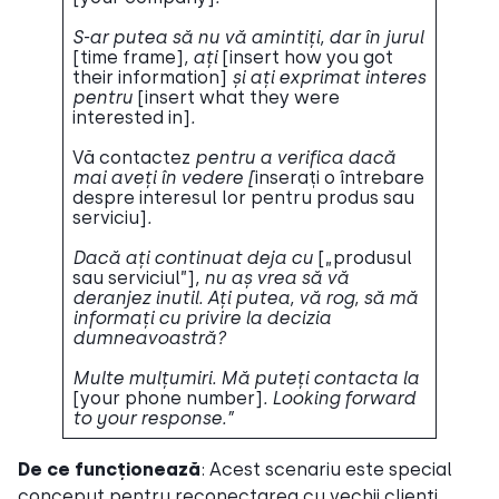
S-ar putea să nu vă amintiți, dar în jurul
[time frame]
, ați
[insert how you got
their information]
și ați exprimat interes
pentru
[insert what they were
interested in]
.
Vă contactez
pentru a verifica dacă
mai aveți în vedere [
inserați o întrebare
despre interesul lor pentru produs sau
serviciu]
.
Dacă ați continuat deja cu
[„produsul
sau serviciul”]
, nu aș vrea să vă
deranjez inutil. Ați putea, vă rog, să mă
informați cu privire la decizia
dumneavoastră?
Multe mulțumiri. Mă puteți contacta la
[your phone number]
. Looking forward
to your response.”
De ce funcționează
: Acest scenariu este special
conceput pentru reconectarea cu vechii clienți