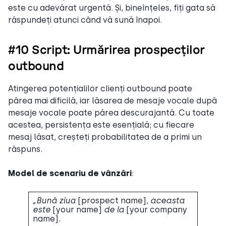
este cu adevărat urgentă. Și, bineînțeles, fiți gata să
răspundeți atunci când vă sună înapoi.
#10 Script: Urmărirea prospecților
outbound
Atingerea potențialilor clienți outbound poate
părea mai dificilă, iar lăsarea de mesaje vocale după
mesaje vocale poate părea descurajantă. Cu toate
acestea, persistența este esențială; cu fiecare
mesaj lăsat, creșteți probabilitatea de a primi un
răspuns.
Model de scenariu de vânzări
:
„Bună ziua
[prospect name]
, aceasta
este
[your name]
de la
[your company
name]
.