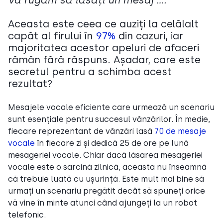
Vă rugăm să lăsați un mesaj ….”
Aceasta este ceea ce auziți la celălalt
capăt al firului în
97%
din cazuri, iar
majoritatea acestor apeluri de afaceri
rămân fără răspuns. Așadar, care este
secretul pentru a schimba acest
rezultat?
Mesajele vocale eficiente care urmează un scenariu
sunt esențiale pentru succesul vânzărilor. În medie,
fiecare reprezentant de vânzări lasă
70 de mesaje
vocale
în fiecare zi și dedică 25 de ore pe lună
mesageriei vocale. Chiar dacă lăsarea mesageriei
vocale este o sarcină zilnică, aceasta nu înseamnă
că trebuie luată cu ușurință. Este mult mai bine să
urmați un scenariu pregătit decât să spuneți orice
vă vine în minte atunci când ajungeți la un robot
telefonic.