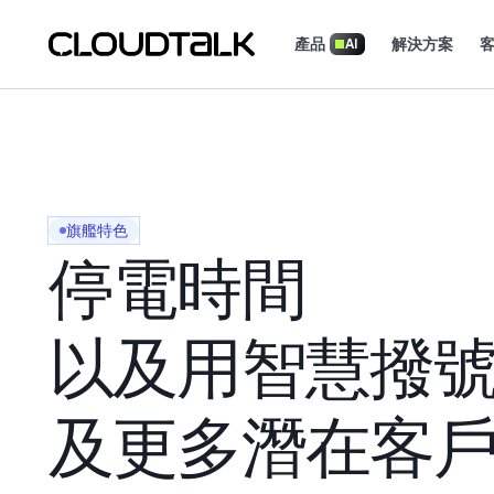
產品
解決方案
AI
了解實際團隊如何利用 CloudTalk 成長。
旗艦特色
停電時間
以及用智慧撥
及更多潛在客