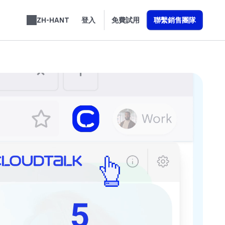
ZH-HANT
登入
免費試用
聯繫銷售團隊
English
Español
Français
Português
Deutsch
Italiano
العربية
Slovenčina
Română
Svenska
Nederlands
עברית
了解我們如何打造能提升營收的 AI 語音代理
Türkçe
Ελληνικά
Polski