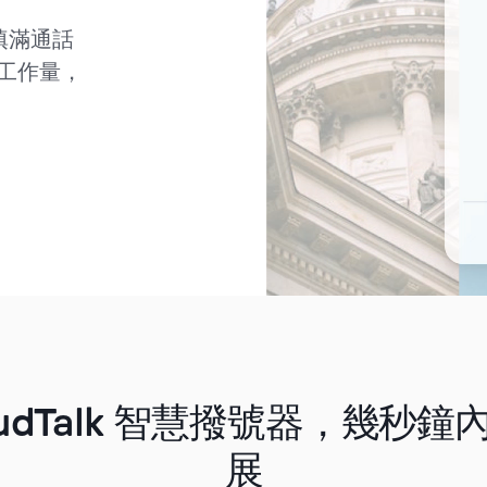
填滿通話
工作量，
oudTalk 智慧撥號器，幾秒
展