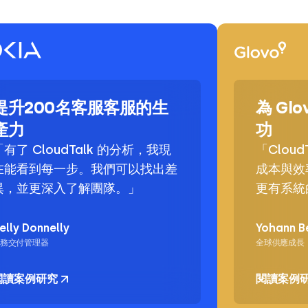
提升200名客服客服的生
為 Gl
產力
功
「有了 CloudTalk 的分析，我現
「Clou
在能看到每一步。我們可以找出差
成本與效
異，並更深入了解團隊。」
更有系統
elly Donnelly
Yohann B
務交付管理器
全球供應成長
閱讀案例研究
閱讀案例