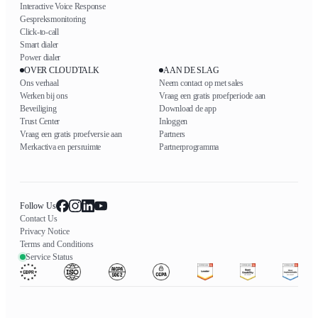
Interactive Voice Response
Gespreksmonitoring
Click-to-call
Smart dialer
Power dialer
OVER CLOUDTALK
AAN DE SLAG
Ons verhaal
Neem contact op met sales
Werken bij ons
Vraag een gratis proefperiode aan
Beveiliging
Download de app
Trust Center
Inloggen
Vraag een gratis proefversie aan
Partners
Merkactiva en persruimte
Partnerprogramma
Follow Us
Contact Us
Privacy Notice
Terms and Conditions
Service Status