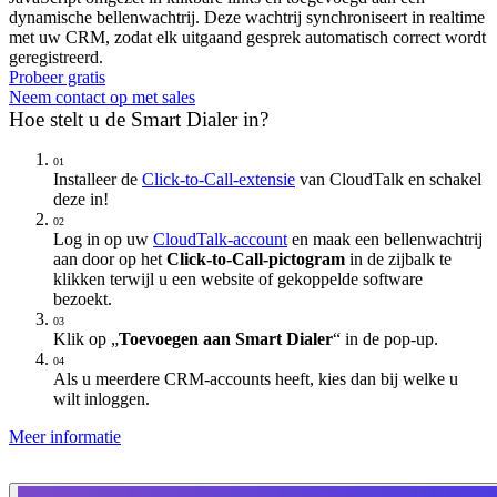
dynamische bellenwachtrij. Deze wachtrij synchroniseert in realtime
met uw CRM, zodat elk uitgaand gesprek automatisch correct wordt
geregistreerd.
Probeer gratis
Neem contact op met sales
Hoe stelt u de Smart Dialer in?
01
Installeer de
Click-to-Call-extensie
van CloudTalk en schakel
deze in!
02
Log in op uw
CloudTalk-account
en maak een bellenwachtrij
aan door op het
Click-to-Call-pictogram
in de zijbalk te
klikken terwijl u een website of gekoppelde software
bezoekt.
03
Klik op „
Toevoegen aan Smart Dialer
“ in de pop-up.
04
Als u meerdere CRM-accounts heeft, kies dan bij welke u
wilt inloggen.
Meer informatie