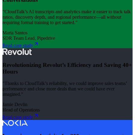
“CloudTalk’s AI transcripts and analytics make it easier to track talk
ratios, discovery depth, and regional performance—all without
requiring formal training to get started.”
Marta Santos
SDR Team Lead, Pipedrive
Read case study
Revolutionizing Revolut’s Efficiency and Saving 40+
Hours
"Thanks to CloudTalk’s reliability, we could improve sales teams’
performance and close more deals than we could have ever
imagined."
Jamie Devlin
Head of Operations
Read case study