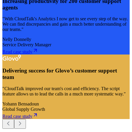
Increasing productivity for 200 customer support
agents
"With CloudTalk's Analytics I now get to see every step of the way.
We can find discrepancies and gain a much better understanding of
our teams."
Nelly Donnelly
Service Delivery Manager
Read case study
Delivering success for Glovo’s customer support
team
"CloudTalk improved our team's cost and efficiency. The script
feature allows us to lead the calls in a much more systematic way."
Yohann Bensadoun
Global Supply Growth
Read case study