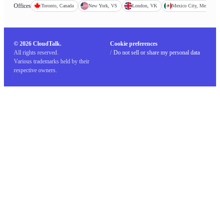
Offices
Toronto, Canada
New York, VS
London, VK
Mexico City, Mexico
© 2026 CloudTalk.
Cookie preferences
All rights reserved.
/
Do not sell or share my personal data
Various trademarks held by their
respective owners.