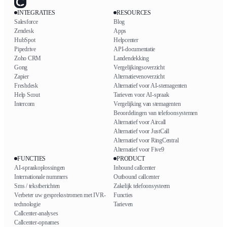
INTEGRATIES
RESOURCES
Salesforce
Blog
Zendesk
Apps
HubSpot
Helpcenter
Pipedrive
API-documentatie
Zoho CRM
Landendekking
Gong
Vergelijkingsoverzicht
Zapier
Alternatievenoverzicht
Freshdesk
Alternatief voor AI-stemagenten
Help Scout
Tarieven voor AI-spraak
Intercom
Vergelijking van stemagenten
Beoordelingen van telefoonsystemen
Alternatief voor Aircall
Alternatief voor JustCall
Alternatief voor RingCentral
Alternatief voor Five9
FUNCTIES
PRODUCT
AI-spraakoplossingen
Inbound callcenter
Internationale nummers
Outbound callcenter
Sms / tekstberichten
Zakelijk telefoonsysteem
Verbeter uw gespreksstromen met IVR-
Functies
technologie
Tarieven
Callcenter-analyses
Callcenter-opnames