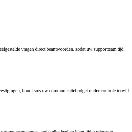
eelgestelde vragen direct beantwoorden, zodat uw supportteam tijd
evestigingen, houdt sms uw communicatiebudget onder controle terwijl
 promotiecampagnes, zodat elke lead en klant tijdig relevante