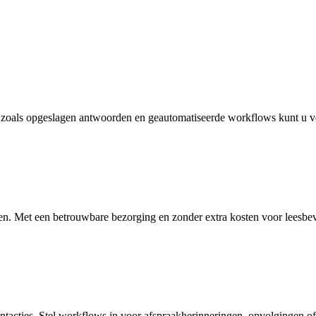
es zoals opgeslagen antwoorden en geautomatiseerde workflows kunt u v
kken. Met een betrouwbare bezorging en zonder extra kosten voor leesb
ntacties. Stel workflows in voor afspraakherinneringen, opvolgingen of