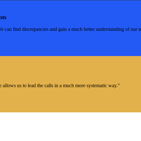
nts
We can find discrepancies and gain a much better understanding of our 
e allows us to lead the calls in a much more systematic way."