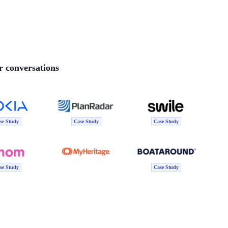
r conversations
se Study
Case Study
Case Study
se Study
Case Study