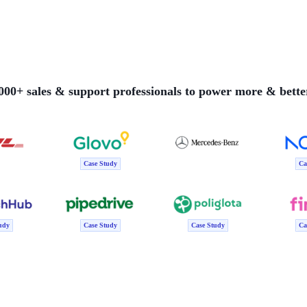
000+ sales & support professionals to power more & bette
Case Study
Ca
udy
Case Study
Case Study
Ca