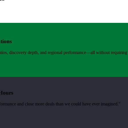
tions
ratios, discovery depth, and regional performance—all without requiring f
 Hours
erformance and close more deals than we could have ever imagined."