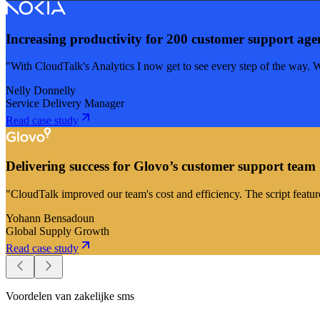
Increasing productivity for 200 customer support age
"With CloudTalk's Analytics I now get to see every step of the way. 
Nelly Donnelly
Service Delivery Manager
Read case study
Delivering success for Glovo’s customer support team
"CloudTalk improved our team's cost and efficiency. The script featur
Yohann Bensadoun
Global Supply Growth
Read case study
Voordelen van zakelijke sms