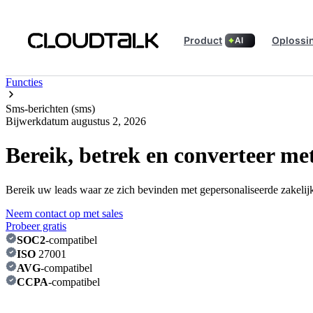
Product
Oplossi
AI
Functies
Sms-berichten (sms)
Bijwerkdatum
augustus 2, 2026
Bereik, betrek en converteer me
Bereik uw leads waar ze zich bevinden met gepersonaliseerde zakelijk
Neem contact op met sales
Probeer gratis
SOC2
-compatibel
ISO
27001
AVG
-compatibel
CCPA
-compatibel