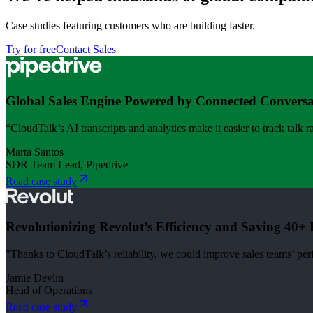
Case studies featuring customers who are building faster.
Try for free
Contact Sales
Global Sales Engine Powered by Connected Conversa
“CloudTalk’s AI transcripts and analytics make it easier to track talk 
Marta Santos
SDR Team Lead, Pipedrive
Read case study
Revolutionizing Revolut’s Efficiency and Saving 40+
"Thanks to CloudTalk’s reliability, we could improve sales teams’ p
Jamie Devlin
Head of Operations
Read case study