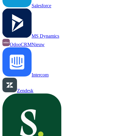
Salesforce
MS Dynamics
OdooCRM
Nieuw
Intercom
Zendesk