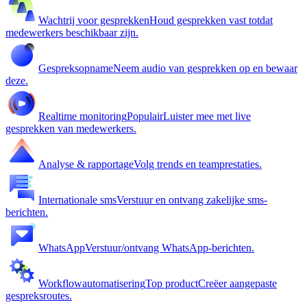
Wachtrij voor gesprekken
Houd gesprekken vast totdat
medewerkers beschikbaar zijn.
Gespreksopname
Neem audio van gesprekken op en bewaar
deze.
Realtime monitoring
Populair
Luister mee met live
gesprekken van medewerkers.
Analyse & rapportage
Volg trends en teamprestaties.
Internationale sms
Verstuur en ontvang zakelijke sms-
berichten.
WhatsApp
Verstuur/ontvang WhatsApp-berichten.
Workflowautomatisering
Top product
Creëer aangepaste
gespreksroutes.