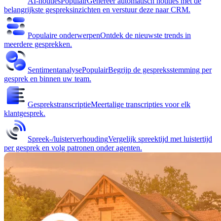
AI-notities
Populair
Genereer automatisch notities met de
belangrijkste gespreksinzichten en verstuur deze naar CRM.
Populaire onderwerpen
Ontdek de nieuwste trends in
meerdere gesprekken.
Sentimentanalyse
Populair
Begrijp de gespreksstemming per
gesprek en binnen uw team.
Gesprekstranscriptie
Meertalige transcripties voor elk
klantgesprek.
Spreek-/luisterverhouding
Vergelijk spreektijd met luistertijd
per gesprek en volg patronen onder agenten.