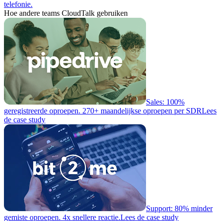
telefonie.
Hoe andere teams CloudTalk gebruiken
Sales: 100%
geregistreerde oproepen. 270+ maandelijkse oproepen per SDR
Lees
de case study
Support: 80% minder
gemiste oproepen. 4x snellere reactie.
Lees de case study