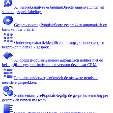
AI gespreksanalyse & tagging
Directe samenvattingen en
slimme gesprekslabeling.
Gespreksscoring
Populair
Score gesprekken automatisch op
basis van uw criteria.
Onderwerpextractie
Identificeer belangrijke onderwerpen
besproken tijdens elk gesprek.
AI-notities
Populair
Genereer automatisch notities met de
belangrijkste gespreksinzichten en verstuur deze naar CRM.
Populaire onderwerpen
Ontdek de nieuwste trends in
meerdere gesprekken.
Sentimentanalyse
Populair
Begrijp de gespreksstemming per
gesprek en binnen uw team.