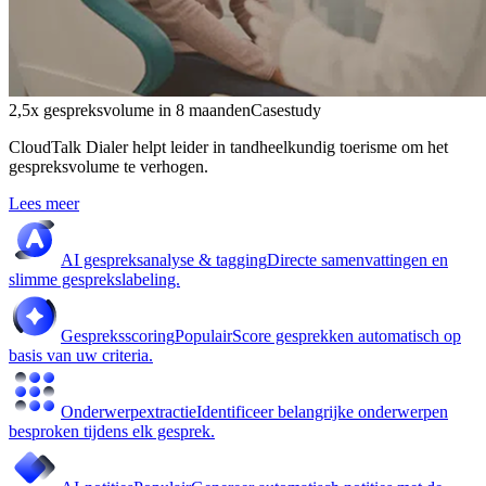
2,5x gespreksvolume in 8 maanden
Casestudy
CloudTalk Dialer helpt leider in tandheelkundig toerisme om het
gespreksvolume te verhogen.
Lees meer
AI gespreksanalyse & tagging
Directe samenvattingen en
slimme gesprekslabeling.
Gespreksscoring
Populair
Score gesprekken automatisch op
basis van uw criteria.
Onderwerpextractie
Identificeer belangrijke onderwerpen
besproken tijdens elk gesprek.