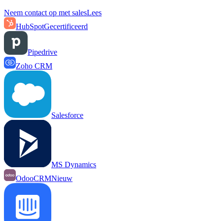
Neem contact op met sales
Lees
HubSpot
Gecertificeerd
Pipedrive
Zoho CRM
Salesforce
MS Dynamics
OdooCRM
Nieuw