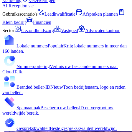
Marketing
Verzekeringen
AI Receptioniste
Gebruiksscenario's
Leadkwalificatie
Afspraken plannen
Klein bedrijf
Financiën
Sector
Gezondheidszorg
Vastgoed
Advocatenkantoor
Lokale nummers
Populair
Krijg lokale nummers in meer dan
160 landen.
Nummerportering
Verhuis uw bestaande nummers naar
CloudTalk.
Branded beller-ID
Nieuw
Toon bedrijfsnaam, logo en reden
van bellen.
Spamaanpak
Bescherm uw beller-ID en vergroot uw
wereldwijde bereik.
Gesprekskwaliteit
Beste gesprekskwaliteit wereldwijd.