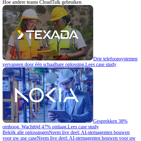
Hoe andere teams CloudTalk gebruiken
Drie telefoonsystemen
vervangen door één schaalbare oplossing.
Lees case study
Gesprekken 38%
omhoog. Wachttijd 47% omlaag.
Lees case study
Bekijk alle oplossingen
Neem live deel: AI-stemagenten bouwen
voor uw use case
Neem live deel: AI-stemagenten bouwen voor uw