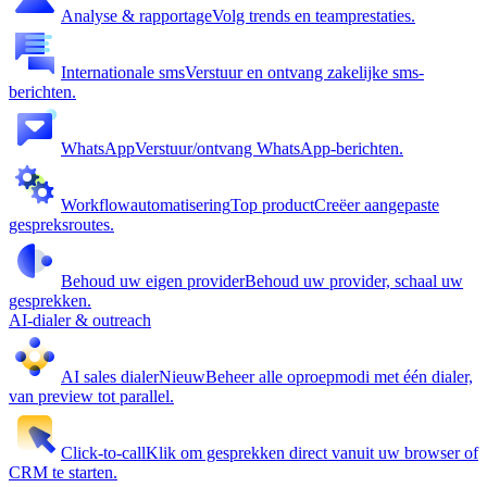
Analyse & rapportage
Volg trends en teamprestaties.
Internationale sms
Verstuur en ontvang zakelijke sms-
berichten.
WhatsApp
Verstuur/ontvang WhatsApp-berichten.
Workflowautomatisering
Top product
Creëer aangepaste
gespreksroutes.
Behoud uw eigen provider
Behoud uw provider, schaal uw
gesprekken.
AI-dialer & outreach
AI sales dialer
Nieuw
Beheer alle oproepmodi met één dialer,
van preview tot parallel.
Click-to-call
Klik om gesprekken direct vanuit uw browser of
CRM te starten.