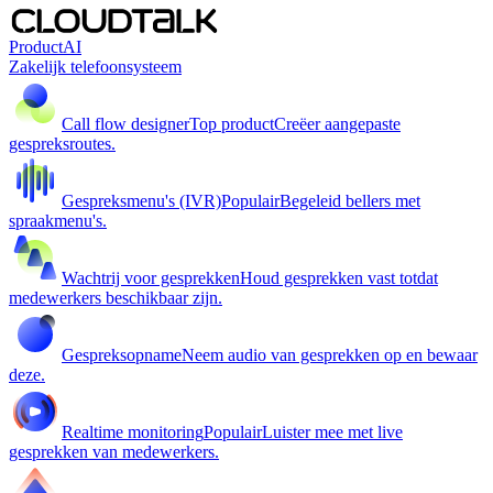
Product
AI
Zakelijk telefoonsysteem
Call flow designer
Top product
Creëer aangepaste
gespreksroutes.
Gespreksmenu's (IVR)
Populair
Begeleid bellers met
spraakmenu's.
Wachtrij voor gesprekken
Houd gesprekken vast totdat
medewerkers beschikbaar zijn.
Gespreksopname
Neem audio van gesprekken op en bewaar
deze.
Realtime monitoring
Populair
Luister mee met live
gesprekken van medewerkers.