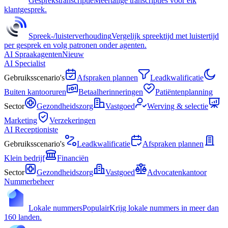
Gesprekstranscriptie
Meertalige transcripties voor elk
klantgesprek.
Spreek-/luisterverhouding
Vergelijk spreektijd met luistertijd
per gesprek en volg patronen onder agenten.
AI Spraakagenten
Nieuw
AI Specialist
Gebruiksscenario's
Afspraken plannen
Leadkwalificatie
Buiten kantooruren
Betaalherinneringen
Patiëntenplanning
Sector
Gezondheidszorg
Vastgoed
Werving & selectie
Marketing
Verzekeringen
AI Receptioniste
Gebruiksscenario's
Leadkwalificatie
Afspraken plannen
Klein bedrijf
Financiën
Sector
Gezondheidszorg
Vastgoed
Advocatenkantoor
Nummerbeheer
Lokale nummers
Populair
Krijg lokale nummers in meer dan
160 landen.