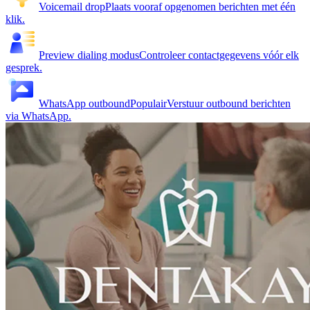
Voicemail drop
Plaats vooraf opgenomen berichten met één
klik.
Preview dialing modus
Controleer contactgegevens vóór elk
gesprek.
WhatsApp outbound
Populair
Verstuur outbound berichten
via WhatsApp.