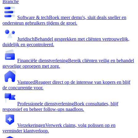
Branche
Software & tech
Boek meer demo's, sluit deals sneller en
ondersteun gebruikers tijdens de groei.
Juridisch
Behandel gesprekken met cliënten vertrouwelijk,
duidelijk en gecontroleerd.
Financiële dienstverlening
Bereik cliënten veilig en behandel
gevoelige oproepen met zorg.
Vastgoed
Reageer direct op de interesse van kopers en blijf
de concurrentie voor.
Professionele dienstverlening
Boek consultaties, blijf
responsief en beheer follow-ups naadloos.
Verzekeringen
Verwerk claims, volg polissen op en
verminder klantverloop.