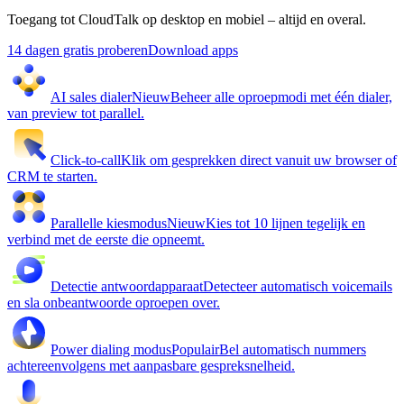
Toegang tot CloudTalk op desktop en mobiel – altijd en overal.
14 dagen gratis proberen
Download apps
AI sales dialer
Nieuw
Beheer alle oproepmodi met één dialer,
van preview tot parallel.
Click-to-call
Klik om gesprekken direct vanuit uw browser of
CRM te starten.
Parallelle kiesmodus
Nieuw
Kies tot 10 lijnen tegelijk en
verbind met de eerste die opneemt.
Detectie antwoordapparaat
Detecteer automatisch voicemails
en sla onbeantwoorde oproepen over.
Power dialing modus
Populair
Bel automatisch nummers
achtereenvolgens met aanpasbare gespreksnelheid.