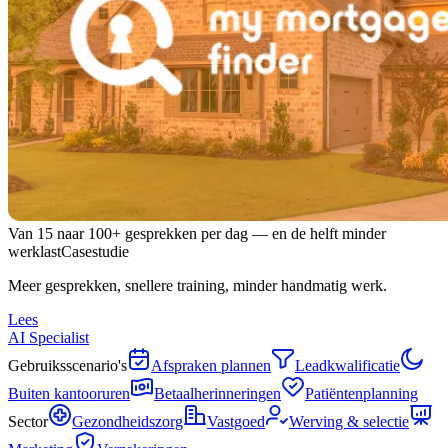
Van 15 naar 100+ gesprekken per dag — en de helft minder
werklast
Casestudie
Meer gesprekken, snellere training, minder handmatig werk.
Lees
AI Specialist
Gebruiksscenario's
Afspraken plannen
Leadkwalificatie
Buiten kantooruren
Betaalherinneringen
Patiëntenplanning
Sector
Gezondheidszorg
Vastgoed
Werving & selectie