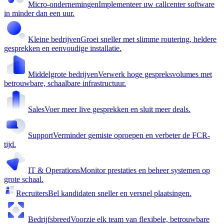
Micro-ondernemingen
Implementeer uw callcenter software
in minder dan een uur.
Kleine bedrijven
Groei sneller met slimme routering, heldere
gesprekken en eenvoudige installatie.
Middelgrote bedrijven
Verwerk hoge gespreksvolumes met
betrouwbare, schaalbare infrastructuur.
Sales
Voer meer live gesprekken en sluit meer deals.
Support
Verminder gemiste oproepen en verbeter de FCR-
tijd.
IT & Operations
Monitor prestaties en beheer systemen op
grote schaal.
Recruiters
Bel kandidaten sneller en versnel plaatsingen.
Bedrijfsbreed
Voorzie elk team van flexibele, betrouwbare