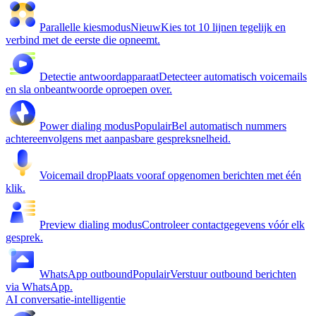
Parallelle kiesmodus
Nieuw
Kies tot 10 lijnen tegelijk en
verbind met de eerste die opneemt.
Detectie antwoordapparaat
Detecteer automatisch voicemails
en sla onbeantwoorde oproepen over.
Power dialing modus
Populair
Bel automatisch nummers
achtereenvolgens met aanpasbare gespreksnelheid.
Voicemail drop
Plaats vooraf opgenomen berichten met één
klik.
Preview dialing modus
Controleer contactgegevens vóór elk
gesprek.
WhatsApp outbound
Populair
Verstuur outbound berichten
via WhatsApp.
AI conversatie-intelligentie