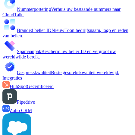
Nummerportering
Verhuis uw bestaande nummers naar
CloudTalk.
Branded beller-ID
Nieuw
Toon bedrijfsnaam, logo en reden
van bellen.
Spamaanpak
Bescherm uw beller-ID en vergroot uw
wereldwijde bereik.
Gesprekskwaliteit
Beste gesprekskwaliteit wereldwijd.
Integraties
HubSpot
Gecertificeerd
Pipedrive
Zoho CRM