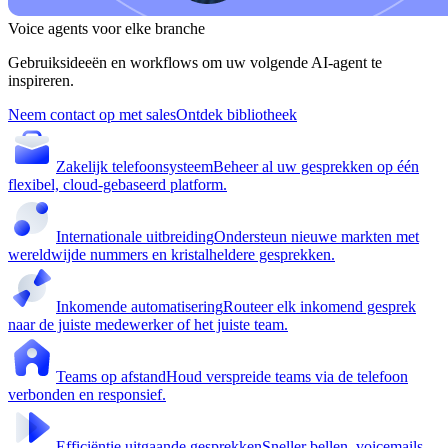
Voice agents voor elke branche
Gebruiksideeën en workflows om uw volgende AI-agent te
inspireren.
Neem contact op met sales
Ontdek bibliotheek
Zakelijk telefoonsysteem
Beheer al uw gesprekken op één
flexibel, cloud-gebaseerd platform.
Internationale uitbreiding
Ondersteun nieuwe markten met
wereldwijde nummers en kristalheldere gesprekken.
Inkomende automatisering
Routeer elk inkomend gesprek
naar de juiste medewerker of het juiste team.
Teams op afstand
Houd verspreide teams via de telefoon
verbonden en responsief.
Efficiëntie uitgaande gesprekken
Sneller bellen, voicemails