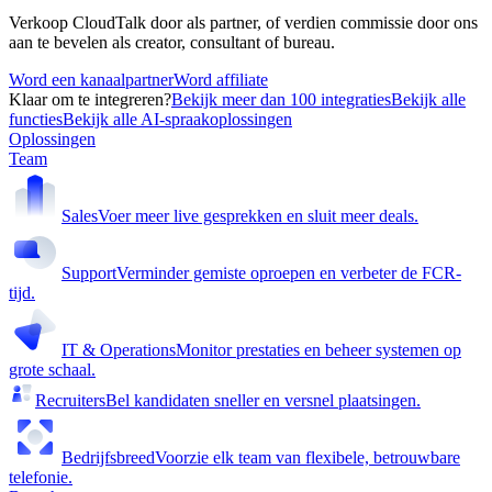
Verkoop CloudTalk door als partner, of verdien commissie door ons
aan te bevelen als creator, consultant of bureau.
Word een kanaalpartner
Word affiliate
Klaar om te integreren?
Bekijk meer dan 100 integraties
Bekijk alle
functies
Bekijk alle AI-spraakoplossingen
Oplossingen
Team
Sales
Voer meer live gesprekken en sluit meer deals.
Support
Verminder gemiste oproepen en verbeter de FCR-
tijd.
IT & Operations
Monitor prestaties en beheer systemen op
grote schaal.
Recruiters
Bel kandidaten sneller en versnel plaatsingen.
Bedrijfsbreed
Voorzie elk team van flexibele, betrouwbare
telefonie.