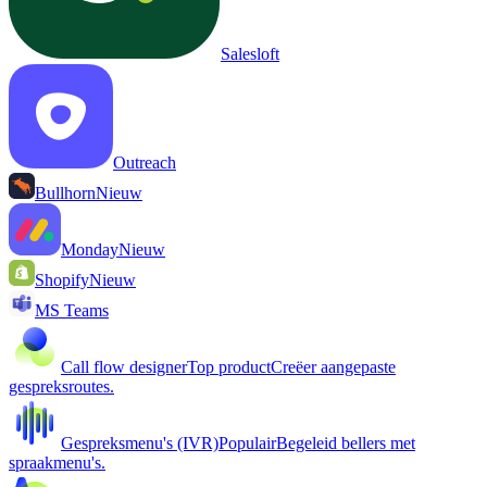
Salesloft
Outreach
Bullhorn
Nieuw
Monday
Nieuw
Shopify
Nieuw
MS Teams
Call flow designer
Top product
Creëer aangepaste
gespreksroutes.
Gespreksmenu's (IVR)
Populair
Begeleid bellers met
spraakmenu's.