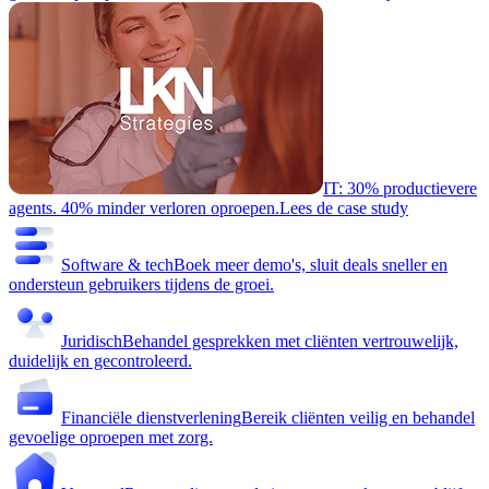
IT: 30% productievere
agents. 40% minder verloren oproepen.
Lees de case study
Software & tech
Boek meer demo's, sluit deals sneller en
ondersteun gebruikers tijdens de groei.
Juridisch
Behandel gesprekken met cliënten vertrouwelijk,
duidelijk en gecontroleerd.
Financiële dienstverlening
Bereik cliënten veilig en behandel
gevoelige oproepen met zorg.