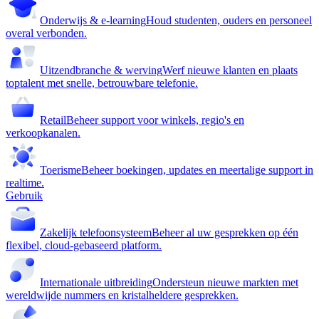
Onderwijs & e-learning
Houd studenten, ouders en personeel
overal verbonden.
Uitzendbranche & werving
Werf nieuwe klanten en plaats
toptalent met snelle, betrouwbare telefonie.
Retail
Beheer support voor winkels, regio's en
verkoopkanalen.
Toerisme
Beheer boekingen, updates en meertalige support in
realtime.
Gebruik
Zakelijk telefoonsysteem
Beheer al uw gesprekken op één
flexibel, cloud-gebaseerd platform.
Internationale uitbreiding
Ondersteun nieuwe markten met
wereldwijde nummers en kristalheldere gesprekken.