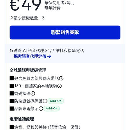
€49
每位使用者/每月
每年計費
最少授權數量：
3
聯繫銷售團隊
透過 AI 語音代理 24/7 撥打和接聽電話
探索語音代理定價
全球通話與號碼管理
包含免費內部與傳入通話
160+ 個國家的本地號碼
號碼攜碼
防垃圾號碼保護
Add-On
品牌來電顯示
Add-On
進階通話處理
錄音、標籤與轉接 (語音信箱、保留)