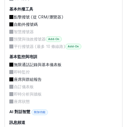
基本外撥工具
點擊撥號 (從 CRM/瀏覽器)
自動外撥號碼
智慧撥號器
預覽與強效撥號器
Add-On
平行撥號器 (最多 10 條線路)
Add-On
基本監控與培訓
無限通話記錄與基本儀表板
即時監控
座席與群組報告
自訂儀表板
即時分析與牆板
座席狀態
AI 對話智慧
附加功能
訊息頻道