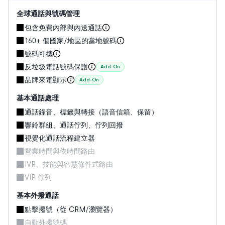
全球通話與號碼管理
包含免費內部與內送通話
160+ 個國家/地區的當地號碼
號碼可攜
反垃圾電話號碼保護
Add-On
品牌來電顯示
Add-On
基本通話處理
通話錄音、標籤與轉接（語音信箱、保留）
響鈴群組、通話佇列、佇列回撥
視覺化通話流程建立器
營業時間與依時間路由
IVR、技能與智慧條件式路由
VIP 佇列
基本外撥通話
點擊撥號（從 CRM/瀏覽器）
自動外撥號碼