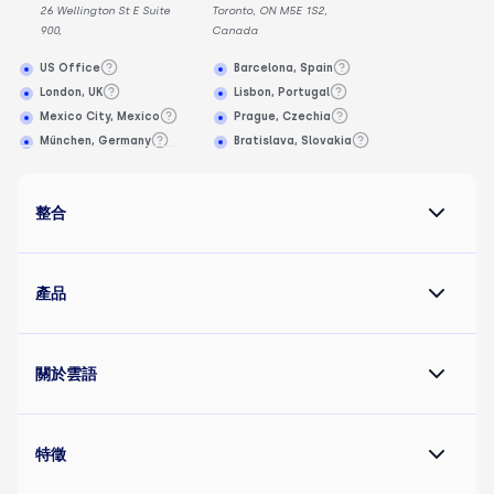
26 Wellington St E Suite
Toronto, ON M5E 1S2,
900,
Canada
US Office
Barcelona, Spain
London, UK
Lisbon, Portugal
Mexico City, Mexico
Prague, Czechia
München, Germany
Bratislava, Slovakia
整合
產品
關於雲語
特徵