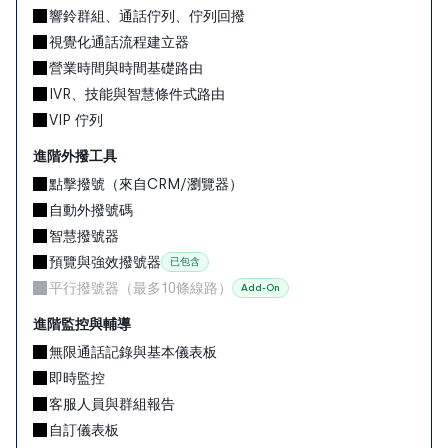
響鈴群組、通話佇列、佇列回撥
視覺化通話流程建立器
營業時間與時間基礎路由
IVR、技能與智慧條件式路由
VIP 佇列
進階外撥工具
點擊撥號（來自CRM/瀏覽器）
自動外撥號碼
智慧撥號器
預覽與強效撥號器
已包含
平行撥號器（最多10條線路）
Add-On
進階監控與輔導
無限通話記錄與基本儀表板
即時監控
客服人員與群組報告
自訂儀表板