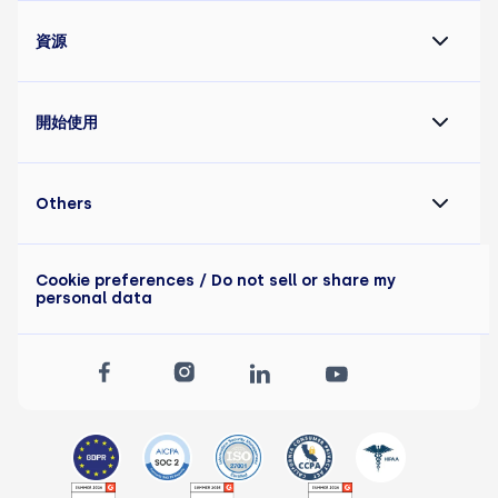
資源
開始使用
Others
Cookie preferences
/ Do not sell or share my
personal data