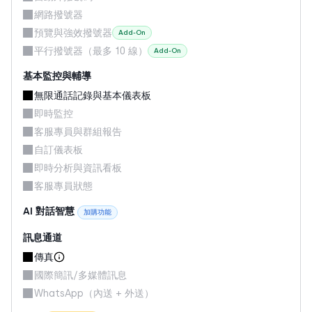
網路撥號器
預覽與強效撥號器
Add-On
平行撥號器（最多 10 線）
Add-On
基本監控與輔導
無限通話記錄與基本儀表板
即時監控
客服專員與群組報告
自訂儀表板
即時分析與資訊看板
客服專員狀態
AI 對話智慧
加購功能
訊息通道
傳真
國際簡訊/多媒體訊息
WhatsApp（內送 + 外送）