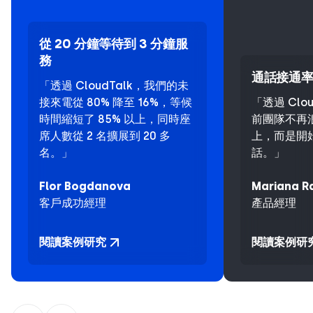
從 20 分鐘等待到 3 分鐘服
務
通話接通率
「透過 CloudTalk，我們的未
接來電從 80% 降至 16%，等候
「透過 Clo
時間縮短了 85% 以上，同時座
前團隊不再
席人數從 2 名擴展到 20 多
上，而是開
名。」
話。」
Flor Bogdanova
Mariana R
客戶成功經理
產品經理
閱讀案例研究
閱讀案例研