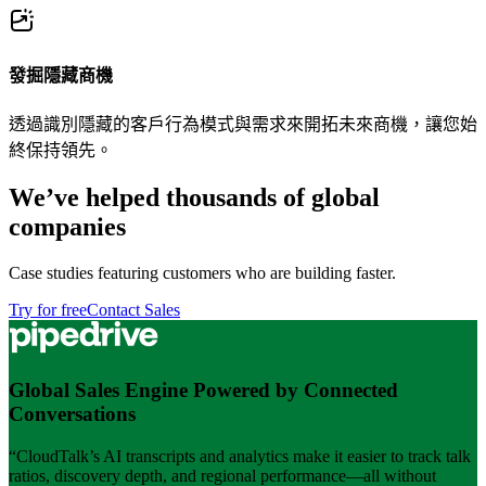
發掘隱藏商機
透過識別隱藏的客戶行為模式與需求來開拓未來商機，讓您始
終保持領先。
We’ve helped thousands of global
companies
Case studies featuring customers who are building faster.
Try for free
Contact Sales
Global Sales Engine Powered by Connected
Conversations
“CloudTalk’s AI transcripts and analytics make it easier to track talk
ratios, discovery depth, and regional performance—all without