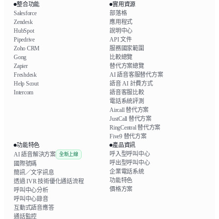
整合功能
實用資源
Salesforce
部落格
Zendesk
應用程式
HubSpot
說明中心
Pipedrive
API 文件
Zoho CRM
服務國家範圍
Gong
比較總覽
Zapier
替代方案總覽
Freshdesk
AI 語音客服替代方案
Help Scout
語音 AI 計費方式
Intercom
語音客服比較
電話系統評測
Aircall 替代方案
JustCall 替代方案
RingCentral 替代方案
Five9 替代方案
功能特色
產品資訊
呼入型呼叫中心
AI 語音解決方案
全新上線
呼出型呼叫中心
國際號碼
企業電話系統
簡訊／文字訊息
功能特色
透過 IVR 技術優化通話流程
價格方案
呼叫中心分析
呼叫中心錄音
互動式語音應答
通話監控