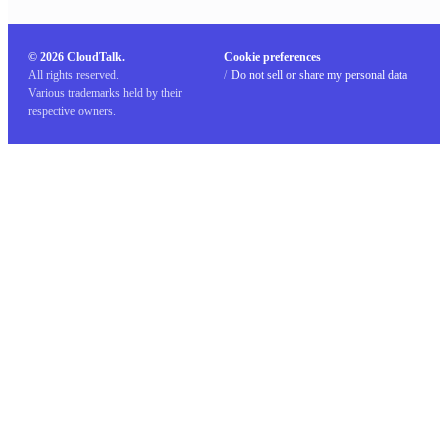
© 2026 CloudTalk.
Cookie preferences
All rights reserved.
/
Do not sell or share my personal data
Various trademarks held by their
respective owners.