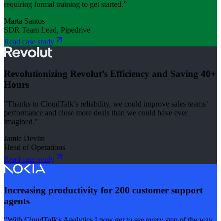
requiring formal training to get started.”
Marta Santos
SDR Team Lead, Pipedrive
Read case study
Revolutionizing Revolut’s Efficiency and Saving 40+
Hours
"Thanks to CloudTalk’s reliability, we could improve sales teams’
performance and close more deals than we could have ever
imagined."
Jamie Devlin
Head of Operations
Read case study
Increasing productivity for 200 customer support
agents
"With CloudTalk's Analytics I now get to see every step of the way.