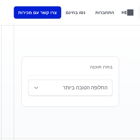
HE
התחברות
נסו בחינם
צרו קשר עם מכירות
English
Português
Français
Italiano
Español
繁體中文
Nederlands
Română
Ελληνικά
למדו כיצד אנו בונים סוכני קול מבוססי AI המניעים הכנסות
בחרו תוכנה
החלופה הטובה ביותר