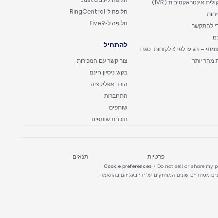
חלופה ל-JustCall
לית אינטראקטיבית (IVR)
חלופה ל-RingCentral
יחות
חלופה ל-Five9
די להתקשר
כם
להתחיל
חייגן עוצמתי – הגיעו לפי 3 לקוחות, סגרו
 מהר יותר
צור קשר עם המכירות
בקש ניסיון חינם
הורד אפליקציה
התחברות
שותפים
תוכנית שותפים
פרטיות
תנאים
Cookie preferences
/ Do not sell or share my 