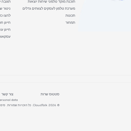
תוכנת מוקד טלפוני שיחות יוצאות
תגובה קו
מערכת טלפון לעסקים לצוותים גדלים
ניטור ש
תכונות
לחצו כ
תמחור
חייגן ח
עסקאות
סטטוס שרות
צור קשר
personal data
© 2026 CloudTalk. כל הזכויות שמורות. סימנים מסחריים שונים המוחזקים על ידי בעליהם בהתאמה.