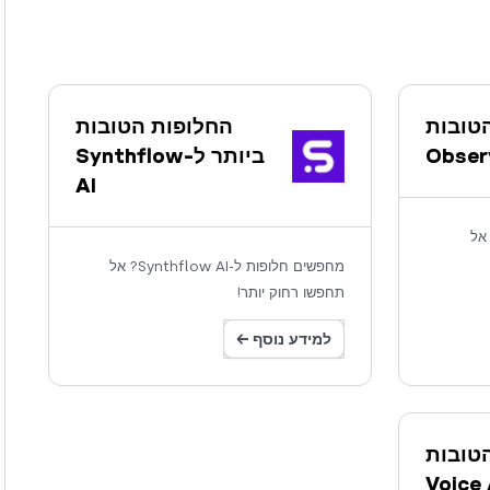
טובות
החלופות הטובות
ביותר ל-Synthflow
AI
פות ל-Observe AI? אל
מחפשים חלופות ל-Synthflow AI? אל
תחפשו רחוק יותר!
למידע נוסף ←
טובות