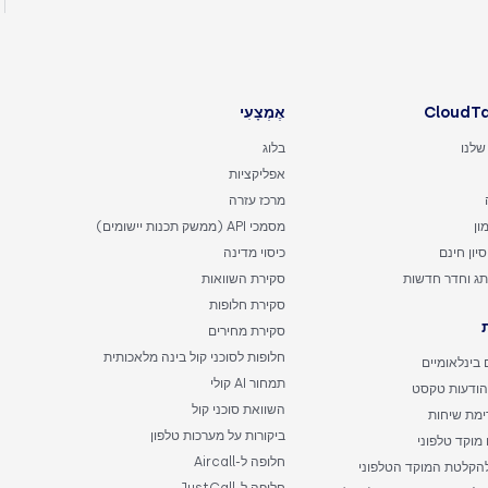
אֶמְצָעִי
שלנו
בלוג
אפליקציות
מרכז עזרה
ון
מסמכי API (ממשק תכנות יישומים)
יון חינם
כיסוי מדינה
תג וחדר חדשות
סקירת השוואות
סקירת חלופות
סקירת מחירים
חלופות לסוכני קול בינה מלאכותית
בינלאומיים
תמחור AI קולי
הודעות טקסט
השוואת סוכני קול
רימת שיחות
ביקורות על מערכות טלפון
 מוקד טלפוני
חלופה ל-Aircall
להקלטת המוקד הטלפוני