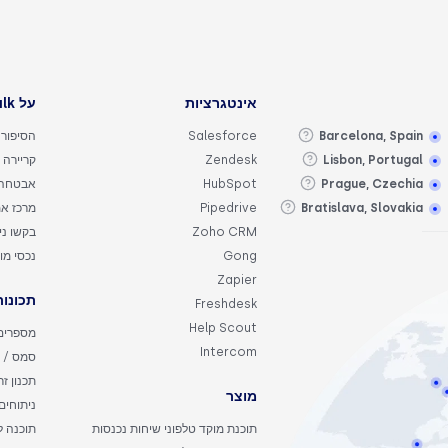
אינטגרציות
על CloudTalk
Barcelona, Spain
Salesforce
הסיפור 
Lisbon, Portugal
Zendesk
קריירה
Prague, Czechia
HubSpot
אבטחה
Bratislava, Slovakia
Pipedrive
מרכז אמ
Zoho CRM
בקשו ניס
Gong
נכסי מו
Zapier
תכונות
Freshdesk
Help Scout
מספרים 
Intercom
סמס / 
תכנון ז
מוצר
ניתוחים
תוכנת מוקד טלפוני שיחות נכנסות
תוכנה 