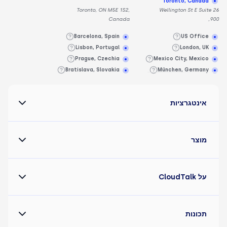
Toronto, Canada
Toronto, ON M5E 1S2,
26 Wellington St E Suite
Canada
900,
Barcelona, Spain
US Office
Lisbon, Portugal
London, UK
Prague, Czechia
Mexico City, Mexico
Bratislava, Slovakia
München, Germany
אינטגרציות
מוצר
על CloudTalk
תכונות