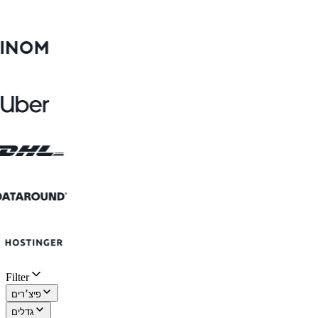
Filter
פיצ׳רים
גדלים