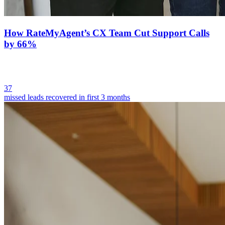
How RateMyAgent’s CX Team Cut Support Calls
by 66%
37
missed leads recovered in first 3 months