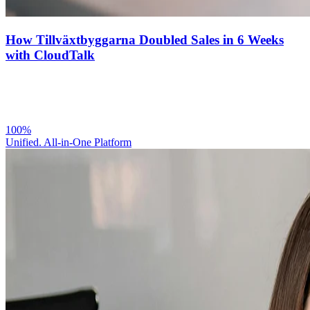
How Tillväxtbyggarna Doubled Sales in 6 Weeks
with CloudTalk
100%
Unified. All-in-One Platform