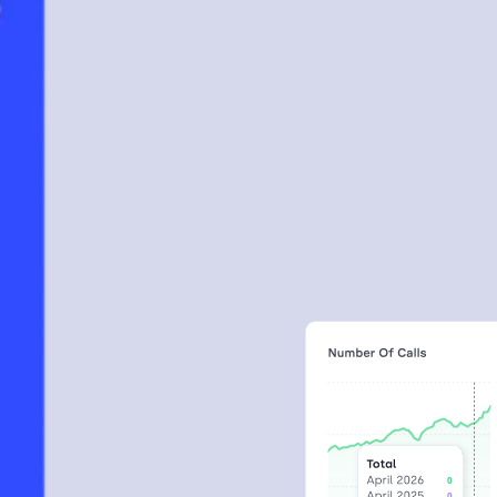
Qualifying leads
Dan Fox
Léa Dubois
0
0