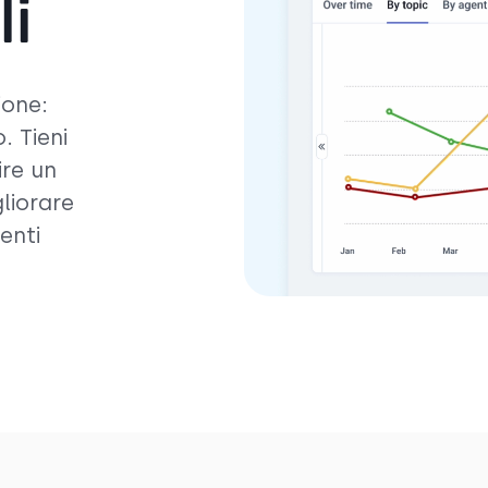
li
ione:
. Tieni
ire un
gliorare
enti