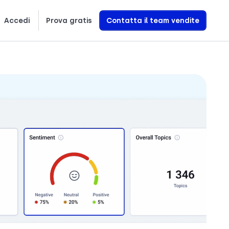
Accedi
Prova gratis
Contatta il team vendite
繁體中文
Ελληνικά
Polski
Scopri esattamente come creiamo agenti vocali AI che generano entrate