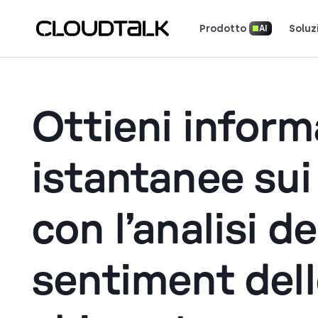
Prodotto
Soluz
AI
Scopri come 
Scopri cosa dicono (e amano) i cl
Racconta la tua storia. Vin
Ottieni inform
istantanee sui 
con l’analisi de
sentiment del