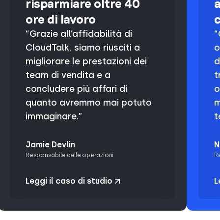
risparmiare oltre 40
a
ore di lavoro
c
“Grazie all’affidabilità di
“
CloudTalk, siamo riusciti a
o
migliorare le prestazioni dei
d
team di vendita e a
t
concludere più affari di
o
quanto avremmo mai potuto
m
immaginare.”
t
Jamie Devlin
N
Responsabile delle operazioni
Re
Leggi il caso di studio
L