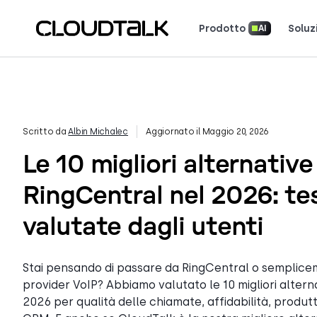
Prodotto
Soluz
AI
Scopri come 
Scopri cosa dicono (e amano) i cl
Racconta la tua storia. Vin
Scritto da
Albin Michalec
Aggiornato il Maggio 20, 2026
Le 10 migliori alternative
RingCentral nel 2026: te
valutate dagli utenti
Stai pensando di passare da RingCentral o semplic
provider VoIP? Abbiamo valutato le 10 migliori altern
2026 per qualità delle chiamate, affidabilità, produtt