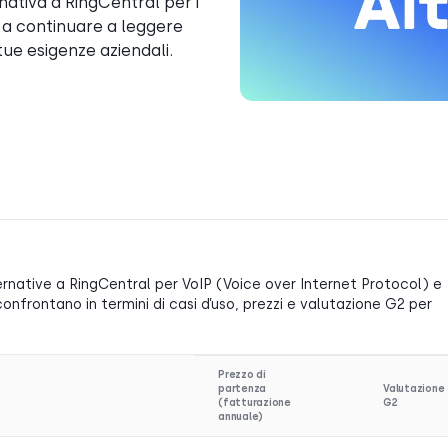
nativa a RingCentral per i
o a continuare a leggere
tue esigenze aziendali.
rnative a RingCentral per VoIP (Voice over Internet Protocol) e
frontano in termini di casi d’uso, prezzi e valutazione G2 per
Prezzo di
partenza
Valutazione
(fatturazione
G2
annuale)