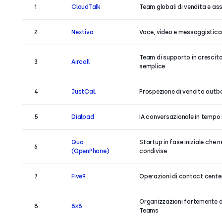
1
CloudTalk
Team globali di vendita e ass
2
Nextiva
Voce, video e messaggistica 
Team di supporto in crescita
3
Aircall
semplice
4
JustCall
Prospezione di vendita outb
5
Dialpad
IA conversazionale in tempo r
Quo
Startup in fase iniziale che 
6
(OpenPhone)
condivise
7
Five9
Operazioni di contact center
Organizzazioni fortemente d
8
8×8
Teams