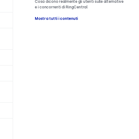
Cosa dicono realmente gli utenti sulle alternative
e i concorrenti di RingCentral
Mostra tutti i contenuti