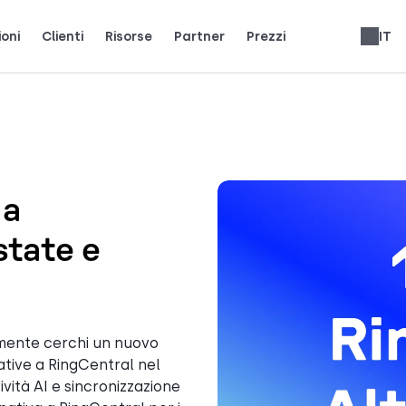
ioni
Clienti
Risorse
Partner
Prezzi
IT
i team reali usano CloudTalk per crescere.
ienti.
ci i riflettori.
Guadagna il 25% di MRR per ogni iscrizione.
Fino al 30% di condivisione delle entrate a vita.
Recensioni sistemi telefonici
 a
state e
emente cerchi un nuovo
ative a RingCentral nel
ività AI e sincronizzazione