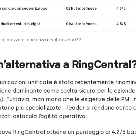
ersonale con sede in Europa
€21/utente/mese
4.6/5
iduali attenti al budget
€16/utente/mese
4.5/5
uso, prezzo di partenza e valutazioni G2.
’alternativa a RingCentral
omunicazioni unificate è stato recentemente rinomi
ione dominante come scelta sicura per le aziende
. Tuttavia, man mano che le esigenze delle PMI i
tano più specializzate, i leader si rendono conto 
zati ostacola l’agilità operativa.
ove RingCentral ottiene un punteggio di 4.2/5 ba