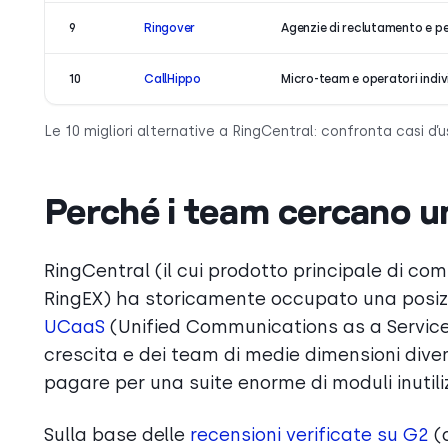
9
Ringover
Agenzie di reclutamento e p
10
CallHippo
Micro-team e operatori indiv
Le 10 migliori alternative a RingCentral: confronta casi d’
Perché i team cercano un
RingCentral (il cui prodotto principale di c
RingEX) ha storicamente occupato una posiz
UCaaS
(Unified Communications as a Service)
crescita e dei team di medie dimensioni diven
pagare per una suite enorme di moduli inutiliz
Sulla base delle
recensioni verificate su G2
(d