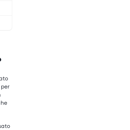
?
nato
 per
n
che
sato