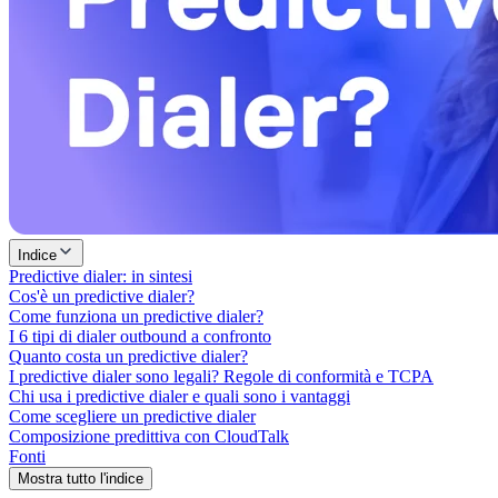
Indice
Predictive dialer: in sintesi
Cos'è un predictive dialer?
Come funziona un predictive dialer?
I 6 tipi di dialer outbound a confronto
Quanto costa un predictive dialer?
I predictive dialer sono legali? Regole di conformità e TCPA
Chi usa i predictive dialer e quali sono i vantaggi
Come scegliere un predictive dialer
Composizione predittiva con CloudTalk
Fonti
Mostra tutto l'indice