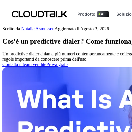
Prodotto
Soluzio
AI
Scritto da
Natalie Asmussen
Aggiornato il Agosto 3, 2026
Cos'è un predictive dialer? Come funziona, 
Un predictive dialer chiama più numeri contemporaneamente e collega ogn
regole importanti da conoscere prima dell'uso.
Contatta il team vendite
Prova gratis