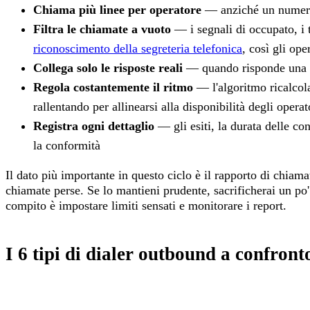
Chiama più linee per operatore
— anziché un numero a
Filtra le chiamate a vuoto
— i segnali di occupato, i t
riconoscimento della segreteria telefonica
, così gli ope
Collega solo le risposte reali
— quando risponde una pe
Regola costantemente il ritmo
— l'algoritmo ricalcola
rallentando per allinearsi alla disponibilità degli operat
Registra ogni dettaglio
— gli esiti, la durata delle co
la conformità
Il dato più importante in questo ciclo è il rapporto di chiam
chiamate perse. Se lo mantieni prudente, sacrificherai un po
compito è impostare limiti sensati e monitorare i report.
I 6 tipi di dialer outbound a confront