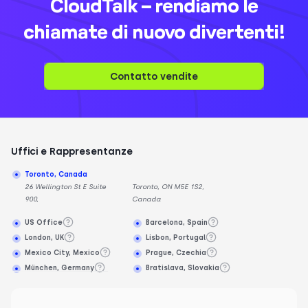
CloudTalk – rendiamo le
chiamate di nuovo divertenti!
Contatto vendite
Uffici e Rappresentanze
Toronto, Canada
26 Wellington St E Suite
Toronto, ON M5E 1S2,
900,
Canada
US Office
Barcelona, Spain
London, UK
Lisbon, Portugal
Mexico City, Mexico
Prague, Czechia
München, Germany
Bratislava, Slovakia