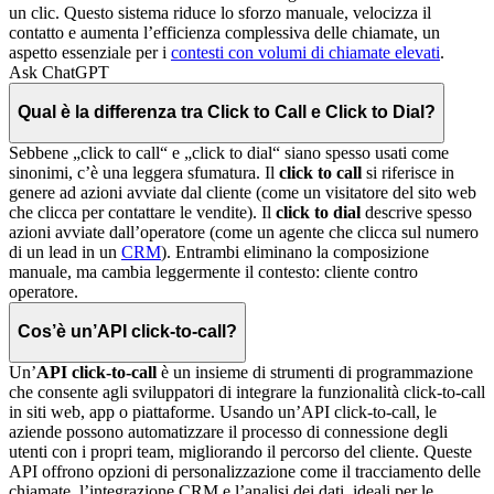
un clic. Questo sistema riduce lo sforzo manuale, velocizza il
contatto e aumenta l’efficienza complessiva delle chiamate, un
aspetto essenziale per i
contesti con volumi di chiamate elevati
.
Ask ChatGPT
Qual è la differenza tra Click to Call e Click to Dial?
Sebbene „click to call“ e „click to dial“ siano spesso usati come
sinonimi, c’è una leggera sfumatura. Il
click to call
si riferisce in
genere ad azioni avviate dal cliente (come un visitatore del sito web
che clicca per contattare le vendite). Il
click to dial
descrive spesso
azioni avviate dall’operatore (come un agente che clicca sul numero
di un lead in un
CRM
). Entrambi eliminano la composizione
manuale, ma cambia leggermente il contesto: cliente contro
operatore.
Cos’è un’API click-to-call?
Un’
API click-to-call
è un insieme di strumenti di programmazione
che consente agli sviluppatori di integrare la funzionalità click-to-call
in siti web, app o piattaforme. Usando un’API click-to-call, le
aziende possono automatizzare il processo di connessione degli
utenti con i propri team, migliorando il percorso del cliente. Queste
API offrono opzioni di personalizzazione come il tracciamento delle
chiamate, l’integrazione CRM e l’analisi dei dati, ideali per le