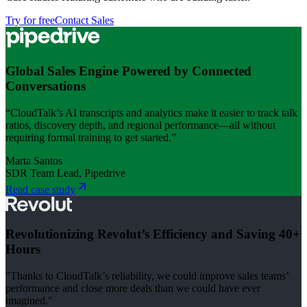
Try for free
Contact Sales
Global Sales Engine Powered by Connected
Conversations
“CloudTalk’s AI transcripts and analytics make it easier to track talk
ratios, discovery depth, and regional performance—all without
requiring formal training to get started.”
Marta Santos
SDR Team Lead, Pipedrive
Read case study
Revolutionizing Revolut’s Efficiency and Saving 40+
Hours
"Thanks to CloudTalk’s reliability, we could improve sales teams’
performance and close more deals than we could have ever
imagined."