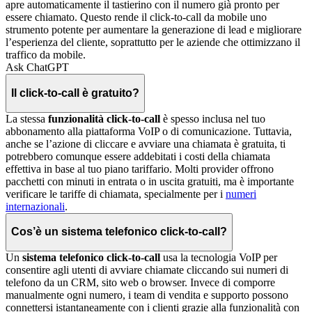
apre automaticamente il tastierino con il numero già pronto per
essere chiamato. Questo rende il click-to-call da mobile uno
strumento potente per aumentare la generazione di lead e migliorare
l’esperienza del cliente, soprattutto per le aziende che ottimizzano il
traffico da mobile.
Ask ChatGPT
Il click-to-call è gratuito?
La stessa
funzionalità click-to-call
è spesso inclusa nel tuo
abbonamento alla piattaforma VoIP o di comunicazione. Tuttavia,
anche se l’azione di cliccare e avviare una chiamata è gratuita, ti
potrebbero comunque essere addebitati i costi della chiamata
effettiva in base al tuo piano tariffario. Molti provider offrono
pacchetti con minuti in entrata o in uscita gratuiti, ma è importante
verificare le tariffe di chiamata, specialmente per i
numeri
internazionali
.
Cos’è un sistema telefonico click-to-call?
Un
sistema telefonico click-to-call
usa la tecnologia VoIP per
consentire agli utenti di avviare chiamate cliccando sui numeri di
telefono da un CRM, sito web o browser. Invece di comporre
manualmente ogni numero, i team di vendita e supporto possono
connettersi istantaneamente con i clienti grazie alla funzionalità con