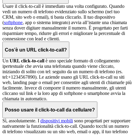
Usare il click-to-call è immediato una volta configurato. Quando
vedi un numero di telefono evidenziato sullo schermo (nel tuo
CRM, sito web o email), ti basta cliccarlo. Il tuo dispositivo
(
softphone
, app o sistema integrato) avvia all’istante una chiamata
senza dover digitare manualmente il numero. È progettato per farti
risparmiare tempo, ridurre gli errori e migliorare la percentuale di
connessione con lead e clienti.
Cos’è un URL click-to-call?
Un
URL click-to-call
è uno speciale formato di collegamento
ipertestuale che avvia una telefonata quando viene cliccato,
iniziando di solito con tel: seguito da un numero di telefono (es.
tel:+1234567890). Le aziende usano gli URL click-to-call su siti
web, landing page o email per consentire agli utenti di chiamarle più
facilmente. Invece di comporre il numero manualmente, gli utenti
cliccano sul link e la loro app di softphone o smartphone avvia la
chiamata in automatico.
Posso usare il click-to-call da cellulare?
Sì, assolutamente. I
dispositivi mobili
sono progettati per supportare
nativamente la funzionalità click-to-call. Quando tocchi un numero
di telefono visualizzato su un sito web, email o app, il tuo telefono