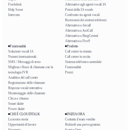
Freshdesk
Alternative agli agenti vocali IA
Help Scout
Prezzi della IA vocale
Intercom
Confronto tra agenti vocali
Recensioni dei sistemi telefonici
Alternativa a Aircall
Alternativa a JustCall
Alternativa a RingCentral
Alternativa a Five9
Funzionalità
Prodotto
Soluzioni vocali IA
Call center in entrata
Numeri internazionali
Call center in uscita
SMS / Messaggi di testo
Sistema telefonico aziendale
Migliora i flussi di chiamata con la
Funzionalità
tecnologia IVR
Prezzi
Analitica del call center
Registrazione delle chiamate
Risposta vocale interattiva
Monitoraggio delle chiamate
Clicca e chiama
Smart dialer
Power dialer
CHI È CLOUDTALK
INIZIA ORA
La nostra storia
Contatta il team vendite
Opportunità di lavoro
Richiedi una prova gratuita
Sicurezza
Scarica l'app