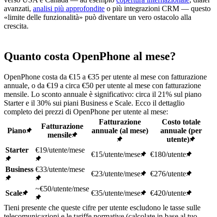
avanzati,
analisi più approfondite
o più integrazioni CRM — questo
«limite delle funzionalità» può diventare un vero ostacolo alla
crescita.
Quanto costa OpenPhone al mese?
OpenPhone costa da €15 a €35 per utente al mese con fatturazione
annuale, o da €19 a circa €50 per utente al mese con fatturazione
mensile. Lo sconto annuale è significativo: circa il 21% sul piano
Starter e il 30% sui piani Business e Scale. Ecco il dettaglio
completo dei prezzi di OpenPhone per utente al mese:
Fatturazione
Costo totale
Fatturazione
Piano
annuale (al mese)
annuale (per
mensile
utente)
Starter
€19/utente/mese
€15/utente/mese
€180/utente
Business
€33/utente/mese
€23/utente/mese
€276/utente
~€50/utente/mese
Scale
€35/utente/mese
€420/utente
Tieni presente che queste cifre per utente escludono le tasse sulle
telecomunicazioni e le tariffe normative (calcolate in base al tuo