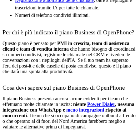
Registrazione automatica delle chiamate
, oltre a riepiloghi e
trascrizioni tramite IA per tutte le chiamate.
Numeri di telefono condivisi illimitati.
Per chi è più indicato il piano Business di OpenPhone?
Questo piano è pensato per
PMI in crescita, team di assistenza
clienti e team di vendita interna
che hanno bisogno di coordinarsi
su numeri condivisi, registrare le chiamate nel CRM e rivedere le
conversazioni con i riepiloghi dell'IA. Se il tuo team ha superato
l'era dei post-it e delle caselle di posta condivise, questo è il piano
che darà una spinta alla produttività.
Cosa devi sapere sul piano Business di OpenPhone
Il piano Business presenta ancora lacune evidenti per i team che
effettuano molte chiamate in uscita:
niente
Power Dialer
, nessuna
integrazione con WhatsApp e
meno integrazioni
rispetto ai
concorrenti
. I team che si occupano di campagne outbund a freddo
o che operano al di fuori del Nord America farebbero meglio a
valutare le alternative prima di impegnarsi.