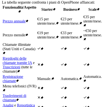
La tabella seguente confronta i piani di OpenPhone affiancati:
Funzionalità/Aspetto
Starter
Business
Scale
€35 per
€15 per
€23 per
Prezzo annuale
utente/mese.
utente/mese.
utente/mese.
~€50 per
€19 per
€33 per
Prezzo mensile
utente/mese.
utente/mese.
utente/mese.
Chiamate illimitate
(Stati Uniti e Canada)
Riepiloghi delle
chiamate tramite IA
e
Trascrizioni
(tutte le
chiamate)
Registrazione
Automatica.
Manuale.
Automatica.
chiamate
Menu telefonici (IVR)
Trasferimenti di
chiamata
Analisi
e
Reportistica