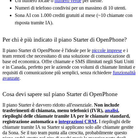
Un numero locale o
numero verde
per utente.
Numeri di telefono condivisi per un massimo di 10 utenti.
Sona AI con 1.000 crediti gratuiti al mese (~10 chiamate con
risposta tramite IA).
Per chi è più indicato il piano Starter di OpenPhone?
Il piano Starter di OpenPhone è l'ideale per le
piccole imprese
e i
team remoti che necessitano di una soluzione di comunicazione di
base ed economica. Offre chiamate e SMS illimitati negli Stati Uniti
e in Canada, perfetto per le aziende con volumi di chiamate limitati e
requisiti di comunicazione più semplici, senza richiedere
funzionalità
avanzate
.
Cosa devi sapere sul piano Starter di OpenPhone
Il piano Starter è davvero ridotto all'essenziale.
Non include
trasferimenti di chiamata, menu telefonici (IVR),
analisi
,
riepiloghi delle chiamate tramite IA per le chiamate standard,
registrazione automatica o
integrazioni CRM
.
I riepiloghi delle
chiamate tramite IA su Starter si applicano solo alle chiamate gestite
da Sona. Se il tuo team punta alla crescita, probabilmente questo