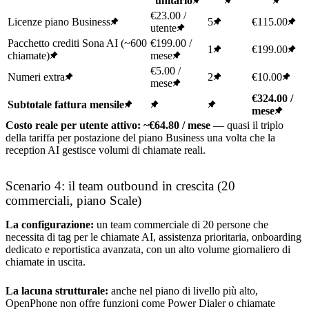
unitario
€23.00 /
Licenze piano Business
5
€115.00
utente
Pacchetto crediti Sona AI (~600
€199.00 /
1
€199.00
chiamate)
mese
€5.00 /
Numeri extra
2
€10.00
mese
€324.00 /
Subtotale fattura mensile
mese
Costo reale per utente attivo: ~€64.80 / mese
— quasi il triplo
della tariffa per postazione del piano Business una volta che la
reception AI gestisce volumi di chiamate reali.
Scenario 4: il team outbound in crescita (20
commerciali, piano Scale)
La configurazione:
un team commerciale di 20 persone che
necessita di tag per le chiamate AI, assistenza prioritaria, onboarding
dedicato e reportistica avanzata, con un alto volume giornaliero di
chiamate in uscita.
La lacuna strutturale:
anche nel piano di livello più alto,
OpenPhone non offre funzioni come Power Dialer o chiamate