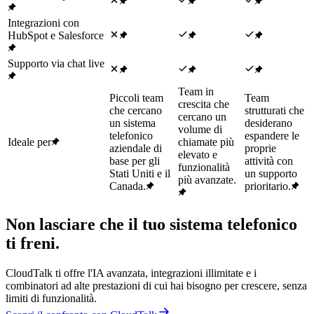
Integrazioni con
HubSpot e Salesforce
Supporto via chat live
Team in
Piccoli team
Team
crescita che
che cercano
strutturati che
cercano un
un sistema
desiderano
volume di
telefonico
espandere le
Ideale per
chiamate più
aziendale di
proprie
elevato e
base per gli
attività con
funzionalità
Stati Uniti e il
un supporto
più avanzate.
Canada.
prioritario.
Non lasciare che il tuo sistema telefonico
ti freni.
CloudTalk ti offre l'IA avanzata, integrazioni illimitate e i
combinatori ad alte prestazioni di cui hai bisogno per crescere, senza
limiti di funzionalità.