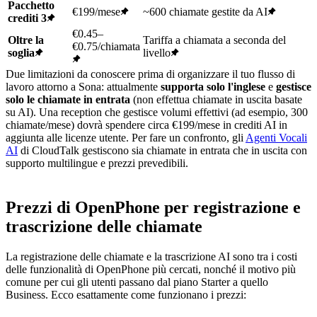
Pacchetto
€199/mese
~600 chiamate gestite da AI
crediti 3
€0.45–
Oltre la
Tariffa a chiamata a seconda del
€0.75/chiamata
soglia
livello
Due limitazioni da conoscere prima di organizzare il tuo flusso di
lavoro attorno a Sona: attualmente
supporta solo l'inglese
e
gestisce
solo le chiamate in entrata
(non effettua chiamate in uscita basate
su AI). Una reception che gestisce volumi effettivi (ad esempio, 300
chiamate/mese) dovrà spendere circa €199/mese in crediti AI in
aggiunta alle licenze utente. Per fare un confronto, gli
Agenti Vocali
AI
di CloudTalk gestiscono sia chiamate in entrata che in uscita con
supporto multilingue e prezzi prevedibili.
Prezzi di OpenPhone per registrazione e
trascrizione delle chiamate
La registrazione delle chiamate e la trascrizione AI sono tra i costi
delle funzionalità di OpenPhone più cercati, nonché il motivo più
comune per cui gli utenti passano dal piano Starter a quello
Business. Ecco esattamente come funzionano i prezzi: