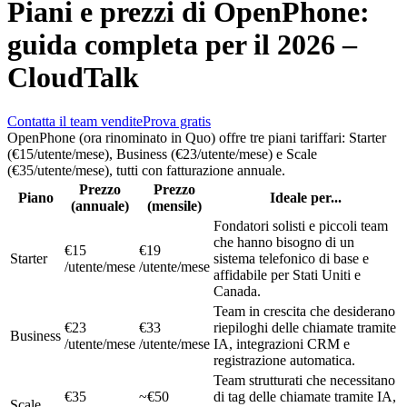
Piani e prezzi di OpenPhone:
guida completa per il 2026 –
CloudTalk
Contatta il team vendite
Prova gratis
OpenPhone (ora rinominato in Quo) offre tre piani tariffari: Starter
(€15/utente/mese), Business (€23/utente/mese) e Scale
(€35/utente/mese), tutti con fatturazione annuale.
Prezzo
Prezzo
Piano
Ideale per...
(annuale)
(mensile)
Fondatori solisti e piccoli team
che hanno bisogno di un
€15
€19
Starter
sistema telefonico di base e
/utente/mese
/utente/mese
affidabile per Stati Uniti e
Canada.
Team in crescita che desiderano
€23
€33
riepiloghi delle chiamate tramite
Business
/utente/mese
/utente/mese
IA, integrazioni CRM e
registrazione automatica.
Team strutturati che necessitano
€35
~€50
di tag delle chiamate tramite IA,
Scale