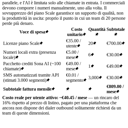
parallele, e l'AI è limitata solo alle chiamate in entrata. I commerciali
devono comporre i numeri manualmente, uno alla volta. Il
sovrapprezzo del piano Scale garantisce un supporto di qualità, non
la produttività in uscita: proprio il punto in cui un team di 20 persone
perde più denaro.
Costo
Quantità
Subtotale
Voce di spesa
unitario
€35.00 /
Licenze piano Scale
20
€700.00
utente
Numeri locali extra (presenza
€5.00 /
6
€30.00
locale)
mese
Pacchetto crediti Sona AI (~100
€49.00 /
1
€49.00
chiamate)
mese
SMS automatizzati tramite API
€0.01 /
3,000
€30.00
(stimati 3.000 segmenti)
segmento
€809.00 /
Subtotale fattura mensile
mese
Costo reale per utente attivo: ~€40.45 / mese
— un rincaro del
16% rispetto al prezzo di listino, pagato per una piattaforma che
ancora non dispone dei dialer outbound solitamente richiesti da un
team di queste dimensioni.