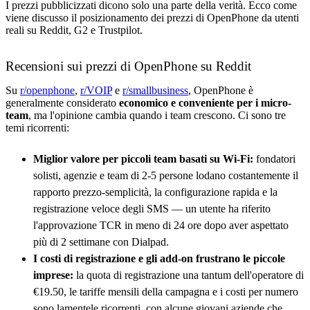
I prezzi pubblicizzati dicono solo una parte della verità. Ecco come
viene discusso il posizionamento dei prezzi di OpenPhone da utenti
reali su Reddit, G2 e Trustpilot.
Recensioni sui prezzi di OpenPhone su Reddit
Su
r/openphone
,
r/VOIP
e
r/smallbusiness
, OpenPhone è
generalmente considerato
economico e conveniente per i micro-
team
, ma l'opinione cambia quando i team crescono. Ci sono tre
temi ricorrenti:
Miglior valore per piccoli team basati su Wi-Fi:
fondatori
solisti, agenzie e team di 2-5 persone lodano costantemente il
rapporto prezzo-semplicità, la configurazione rapida e la
registrazione veloce degli SMS — un utente ha riferito
l'approvazione TCR in meno di 24 ore dopo aver aspettato
più di 2 settimane con Dialpad.
I costi di registrazione e gli add-on frustrano le piccole
imprese:
la quota di registrazione una tantum dell'operatore di
€19.50, le tariffe mensili della campagna e i costi per numero
sono lamentele ricorrenti, con alcune giovani aziende che