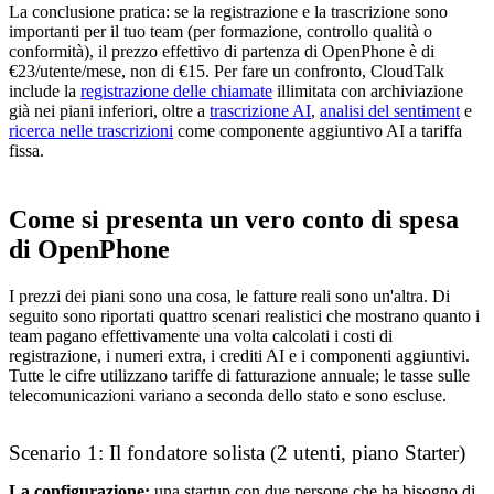
La conclusione pratica: se la registrazione e la trascrizione sono
importanti per il tuo team (per formazione, controllo qualità o
conformità), il prezzo effettivo di partenza di OpenPhone è di
€23/utente/mese, non di €15. Per fare un confronto, CloudTalk
include la
registrazione delle chiamate
illimitata con archiviazione
già nei piani inferiori, oltre a
trascrizione AI
,
analisi del sentiment
e
ricerca nelle trascrizioni
come componente aggiuntivo AI a tariffa
fissa.
Come si presenta un vero conto di spesa
di OpenPhone
I prezzi dei piani sono una cosa, le fatture reali sono un'altra. Di
seguito sono riportati quattro scenari realistici che mostrano quanto i
team pagano effettivamente una volta calcolati i costi di
registrazione, i numeri extra, i crediti AI e i componenti aggiuntivi.
Tutte le cifre utilizzano tariffe di fatturazione annuale; le tasse sulle
telecomunicazioni variano a seconda dello stato e sono escluse.
Scenario 1: Il fondatore solista (2 utenti, piano Starter)
La configurazione:
una startup con due persone che ha bisogno di