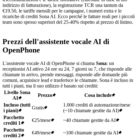
indirizzo di fatturazione), la registrazione TCR una tantum da
€19.50, le tariffe mensili per le campagne, i numeri extra e le
ricariche di crediti Sona AI. Ecco perché le fatture reali per i piccoli
team sono spesso superiori del 25-40% rispetto al prezzo di listino.
Prezzi dell'assistente vocale AI di
OpenPhone
L'assistente vocale AI di OpenPhone si chiama
Sona
: un
receptionist AI attivo 24 ore su 24, 7 giorni su 7, che risponde alle
chiamate in arrivo, prende messaggi, risponde alle domande più
comuni, acquisisce lead e trasferisce le chiamate. Sona è incluso in
tutti i piani, ma il suo utilizzo è basato sui crediti:
Livello Sona
Prezzo
Cosa include
AI
Incluso (tutti
1.000 crediti di automazione/mese
Gratis
i piani)
(~10 chiamate gestite da AI)
Pacchetto
€25/mese
~40 chiamate gestite da AI
crediti 1
Pacchetto
€49/mese
~100 chiamate gestite da AI
crediti 2