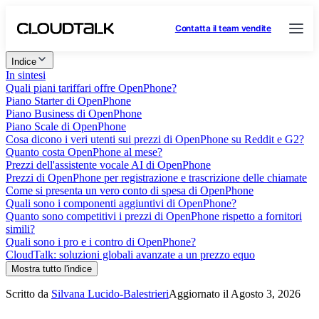
Contatta il team vendite
Indice
In sintesi
Quali piani tariffari offre OpenPhone?
Piano Starter di OpenPhone
Piano Business di OpenPhone
Piano Scale di OpenPhone
Cosa dicono i veri utenti sui prezzi di OpenPhone su Reddit e G2?
Quanto costa OpenPhone al mese?
Prezzi dell'assistente vocale AI di OpenPhone
Prezzi di OpenPhone per registrazione e trascrizione delle chiamate
Come si presenta un vero conto di spesa di OpenPhone
Quali sono i componenti aggiuntivi di OpenPhone?
Quanto sono competitivi i prezzi di OpenPhone rispetto a fornitori
simili?
Quali sono i pro e i contro di OpenPhone?
CloudTalk: soluzioni globali avanzate a un prezzo equo
Mostra tutto l'indice
Scritto da
Silvana Lucido-Balestrieri
Aggiornato il Agosto 3, 2026