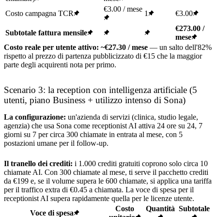
€3.00 / mese
Costo campagna TCR
1
€3.00
€273.00 /
Subtotale fattura mensile
mese
Costo reale per utente attivo: ~€27.30 / mese
— un salto dell'82%
rispetto al prezzo di partenza pubblicizzato di €15 che la maggior
parte degli acquirenti nota per primo.
Scenario 3: la reception con intelligenza artificiale (5
utenti, piano Business + utilizzo intenso di Sona)
La configurazione:
un'azienda di servizi (clinica, studio legale,
agenzia) che usa Sona come receptionist AI attiva 24 ore su 24, 7
giorni su 7 per circa 300 chiamate in entrata al mese, con 5
postazioni umane per il follow-up.
Il tranello dei crediti:
i 1.000 crediti gratuiti coprono solo circa 10
chiamate AI. Con 300 chiamate al mese, ti serve il pacchetto crediti
da €199 e, se il volume supera le 600 chiamate, si applica una tariffa
per il traffico extra di €0.45 a chiamata. La voce di spesa per il
receptionist AI supera rapidamente quella per le licenze utente.
Costo
Quantità
Subtotale
Voce di spesa