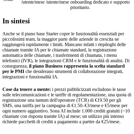
/utente/mese
/utente/mese
onboarding dedicato e supporto
prioritario.
In sintesi
Anche se il piano base Starter copre le funzionalità essenziali per
piccolissimi team, la maggior parte delle aziende in crescita ne
raggiungerà rapidamente i limiti. Mancano infatti i riepiloghi delle
chiamate tramite IA per le chiamate standard, la registrazione
automatica delle chiamate, i trasferimenti di chiamata, i menu
telefonici (IVR), le integrazioni CRM e le funzionalità di analisi. Di
conseguenza,
il piano Business rappresenta la scelta standard
per le PMI
che desiderano strumenti di collaborazione integrati,
integrazioni e funzionalità IA.
Cose da tenere a mente:
i prezzi pubblicizzati escludono le tasse
sulle telecomunicazioni e le tariffe di regolamentazione, una quota di
registrazione una tantum dell'operatore (TCR) di €19.50 per gli
SMS, una tariffa per la campagna di €1.50–€3/mese e €5/mese per
ogni numero aggiuntivo. Sona AI include 1.000 crediti gratuiti (~10
chiamate con risposta tramite IA) al mese; un utilizzo più intenso
richiede pacchetti di crediti a pagamento a partire da €25/mese.