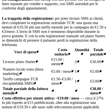
linee separate per vendite e supporto, con SMS aziendali per le
conferme degli appuntamenti.
La trappola della registrazione:
per poter inviare SMS ai clienti,
devi completare la registrazione aziendale TCR: una quota una
tantum di €19.50 più una tariffa mensile per la campagna da €1.50 a
€3/mese. L'invio di SMS non è nemmeno disponibile durante la
prova gratuita. E con la sola registrazione manuale sul piano Starter,
se dimentichi di premere il pulsante perdi la registrazione della
telefonata.
Costo
Quantità
Totale
Voce di spesa
unitario
parziale
€15.00 /
Licenze piano Starter
2
€30.00
utente
Numero locale extra (linea
€5.00 / mese
1
€5.00
marketing)
Tariffa campagna TCR
€1.50–€3.00 /
1
€3.00
(recapitabilità SMS)
mese
Totale parziale della fattura
€38.00 /
mensile
mese
Costo effettivo per utente attivo: ~€19.00 / mese
— circa il 27%
in più rispetto ai €15 pubblicizzati, oltre alla registrazione una
tantum di €19.50 e alle tasse sulle telecomunicazioni applicabili.