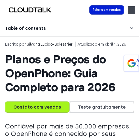
Falar com vendas
Table of contents
Escrito por
Silvana Lucido-Balestrieri
Atualizado em abril 4, 2026
Planos e Preços do
A
s
OpenPhone: Guia
Completo para 2026
Contato com vendas
Teste gratuitamente
Confiável por mais de 50.000 empresas,
o OpenPhone é conhecido por seus