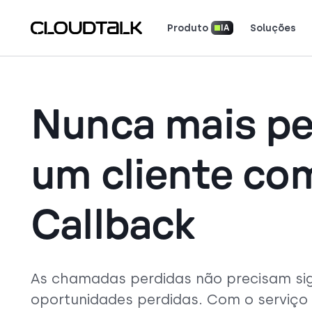
Produto
Soluções
IA
Inteligência de Conversação com IA
Segurança e Conformidade
Ferramentas e Calculadoras
Baixe Nossos Aplicativos
Leia como equipes reais u
Veja o que os clientes es
Conte sua história. Conquiste os holofotes.
Nunca mais pe
um cliente co
Callback
As chamadas perdidas não precisam sig
oportunidades perdidas. Com o serviço