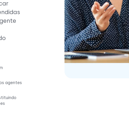
car
endidas
agente
do
em
 os agentes
tituindo
tes