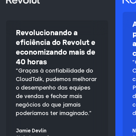
Revolucionando a
eficiência do Revolut e
economizando mais de
c
40 horas
“
“Graças à confiabilidade do
C
CloudTalk, pudemos melhorar
c
o desempenho das equipes
P
de vendas e fechar mais
d
negócios do que jamais
c
poderíamos ter imaginado.”
d
Jamie Devlin
N