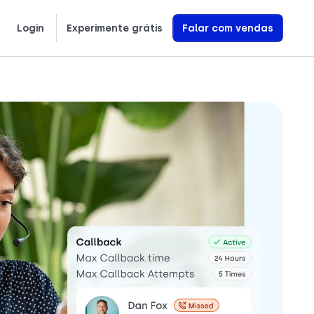
Login
Experimente grátis
Falar com vendas
繁體中文
Ελληνικά
Polski
Saiba exatamente como construímos Agentes de Voz com IA que geram receita