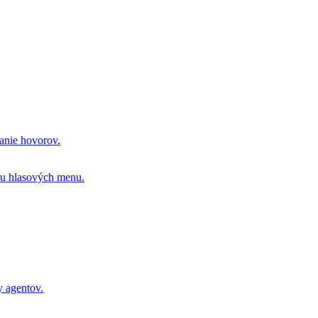
vanie hovorov.
ou hlasových menu.
y agentov.