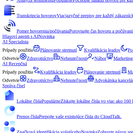
Analýza sentimentu
Populárne
Pochopte náladu hovoru pre kaž
Transkripcia hovorov
Viacjazyčné prepisy pre každý zákazníc
Pomer hovorenia/počúvania
Porovnajte čas hovoru a počúvania
Hlasoví agenti s AI
Novinka
AI Špecialista
Prípady použitia
Plánovanie stretnutí
Kvalifikácia leadov
Po
Odvetvie
Zdravotníctvo
Nehnuteľnosti
Nábor
Marketing
AI Recepčná
Prípady použitia
Kvalifikácia leadov
Plánovanie stretnutí
Ma
Odvetvie
Zdravotníctvo
Nehnuteľnosti
Advokátska kancelá
Správa čísel
Lokálne čísla
Populárne
Získajte lokálne čísla vo viac ako 160 
Prenos čísla
Prepojte vaše existujúce čísla do CloudTalk.
Značková identifikácia volajúceho
Novinka
Zobrazte názov spo