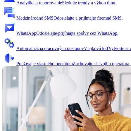
Analytika a reportovanie
Sledujte trendy a výkon tímu.
Medzinárodné SMS
Odosielajte a prijímajte firemné SMS.
WhatsApp
Odosielajte/prijímajte správy cez WhatsApp.
Automatizácia pracovných postupov
Vlajková loď
Vytvorte si
Používajte vlastného operátora
Zachovajte si svojho operátora,