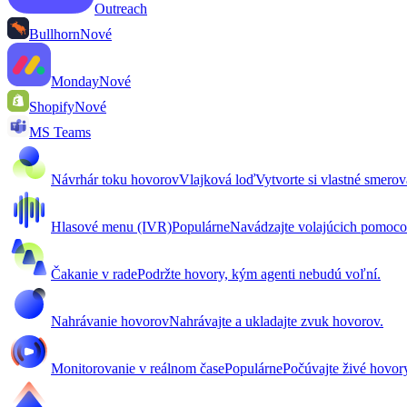
Outreach
Bullhorn
Nové
Monday
Nové
Shopify
Nové
MS Teams
Návrhár toku hovorov
Vlajková loď
Vytvorte si vlastné smero
Hlasové menu (IVR)
Populárne
Navádzajte volajúcich pomoc
Čakanie v rade
Podržte hovory, kým agenti nebudú voľní.
Nahrávanie hovorov
Nahrávajte a ukladajte zvuk hovorov.
Monitorovanie v reálnom čase
Populárne
Počúvajte živé hovor