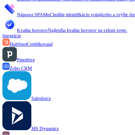
Náprava SPAMu
Chráňte identifikáciu volajúceho a zvýšte do
Kvalita hovorov
Najlepšia kvalita hovorov na celom svete.
Integrácie
HubSpot
Certifikované
Pipedrive
Zoho CRM
Salesforce
MS Dynamics