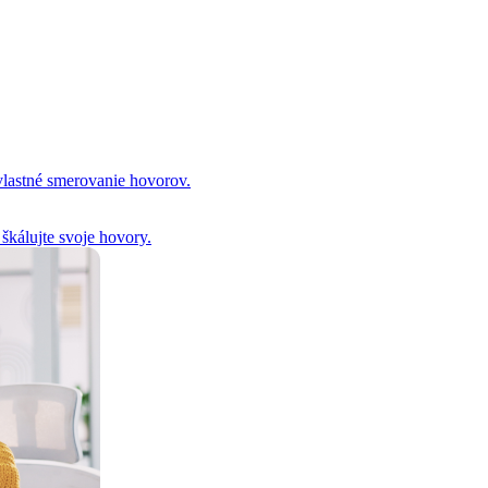
 vlastné smerovanie hovorov.
 škálujte svoje hovory.