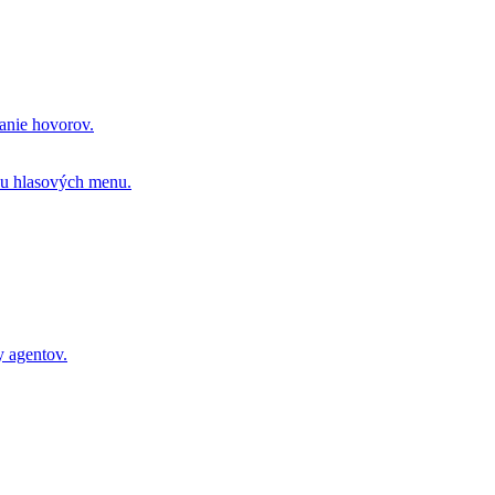
vanie hovorov.
ou hlasových menu.
y agentov.