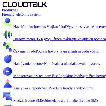
Produkt
AI
Firemný telefónny systém
Návrhár toku hovorov
Vlajková loď
Vytvorte si vlastné smero
Hlasové menu (IVR)
Populárne
Navádzajte volajúcich pomoc
Čakanie v rade
Podržte hovory, kým agenti nebudú voľní.
Nahrávanie hovorov
Nahrávajte a ukladajte zvuk hovorov.
Monitorovanie v reálnom čase
Populárne
Počúvajte živé hovor
Analytika a reportovanie
Sledujte trendy a výkon tímu.
Medzinárodné SMS
Odosielajte a prijímajte firemné SMS.