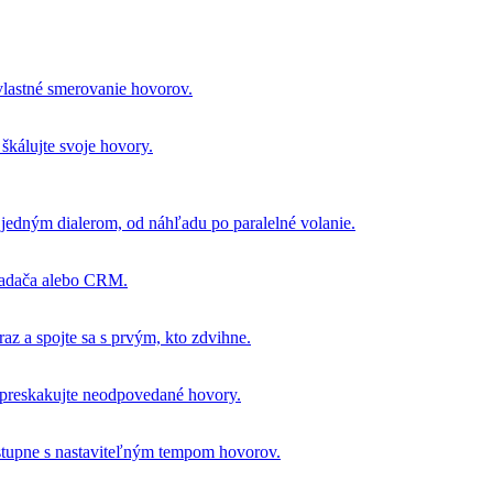
 vlastné smerovanie hovorov.
 škálujte svoje hovory.
 jedným dialerom, od náhľadu po paralelné volanie.
liadača alebo CRM.
raz a spojte sa s prvým, kto zdvihne.
 preskakujte neodpovedané hovory.
ostupne s nastaviteľným tempom hovorov.