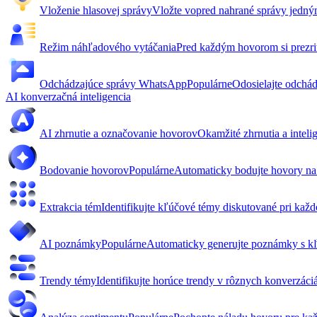
Vloženie hlasovej správy
Vložte vopred nahrané správy jedný
Režim náhľadového vytáčania
Pred každým hovorom si prezrit
Odchádzajúce správy WhatsApp
Populárne
Odosielajte odchá
AI konverzačná inteligencia
AI zhrnutie a označovanie hovorov
Okamžité zhrnutia a intel
Bodovanie hovorov
Populárne
Automaticky bodujte hovory na z
Extrakcia tém
Identifikujte kľúčové témy diskutované pri kaž
AI poznámky
Populárne
Automaticky generujte poznámky s kľ
Trendy témy
Identifikujte horúce trendy v rôznych konverzáci