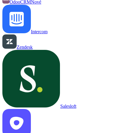
OdooCRM
Nové
Intercom
Zendesk
Salesloft