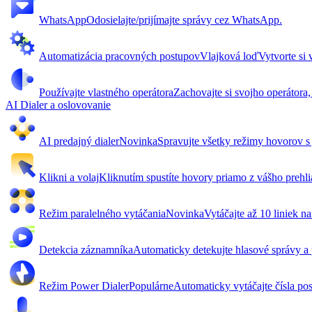
WhatsApp
Odosielajte/prijímajte správy cez WhatsApp.
Automatizácia pracovných postupov
Vlajková loď
Vytvorte si
Používajte vlastného operátora
Zachovajte si svojho operátora,
AI Dialer a oslovovanie
AI predajný dialer
Novinka
Spravujte všetky režimy hovorov s
Klikni a volaj
Kliknutím spustíte hovory priamo z vášho preh
Režim paralelného vytáčania
Novinka
Vytáčajte až 10 liniek na
Detekcia záznamníka
Automaticky detekujte hlasové správy a
Režim Power Dialer
Populárne
Automaticky vytáčajte čísla p