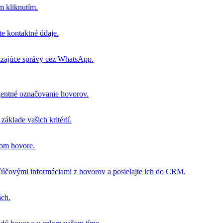
m kliknutím.
e kontaktné údaje.
dzajúce správy cez WhatsApp.
igentné označovanie hovorov.
áklade vašich kritérií.
dom hovore.
účovými informáciami z hovorov a posielajte ich do CRM.
ách.