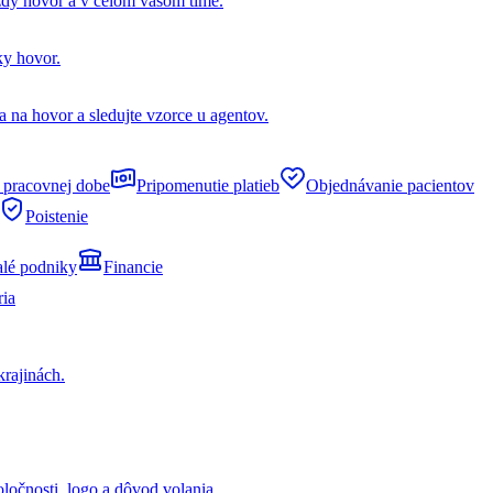
dý hovor a v celom vašom tíme.
ky hovor.
 na hovor a sledujte vzorce u agentov.
 pracovnej dobe
Pripomenutie platieb
Objednávanie pacientov
Poistenie
lé podniky
Financie
ria
krajinách.
ločnosti, logo a dôvod volania.