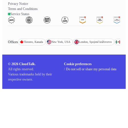
Privacy Notice
Terms and Conditions
Service Status
Offices
Toronto, Kanada
New York, USA
London, Spojené kráľovstvo
Mexic
© 2026 CloudTalk.
Cookie preferences
All rights reserved.
/
Do not sell or share my personal data
Various trademarks held by their
respective owners.