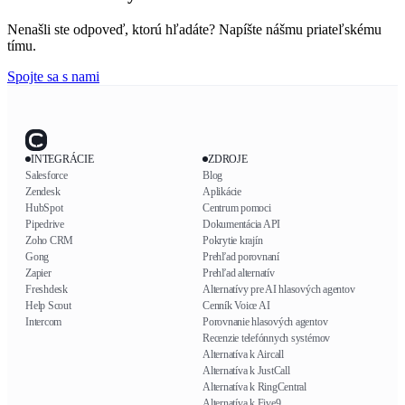
Nenašli ste odpoveď, ktorú hľadáte? Napíšte nášmu priateľskému
tímu.
Spojte sa s nami
INTEGRÁCIE
ZDROJE
Salesforce
Blog
Zendesk
Aplikácie
HubSpot
Centrum pomoci
Pipedrive
Dokumentácia API
Zoho CRM
Pokrytie krajín
Gong
Prehľad porovnaní
Zapier
Prehľad alternatív
Freshdesk
Alternatívy pre AI hlasových agentov
Help Scout
Cenník Voice AI
Intercom
Porovnanie hlasových agentov
Recenzie telefónnych systémov
Alternatíva k Aircall
Alternatíva k JustCall
Alternatíva k RingCentral
Alternatíva k Five9