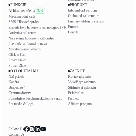
FUNKCIE
PRODUKT
Inbound call centrum
AI hlasové riešenia
Nové
Outbound call centrum
Medzinárodné čísla
Firemný telefónny systém
SMS / Textové správy
Funkcie
Zlepšite toky hovorov s technológiou IVR
Cenník
Analytika call centra
Nahrávanie hovorov v call centre
Interaktívna hlasová odozva
Monitorovanie hovorov
Click to Call
Smart Dialer
Power Dialer
O CLOUDTALKU
ZAČNITE
Náš príbeh
Kontaktujte sales
Kariéra
Vyskúšajte zadarmo
Bezpečnosť
Stiahnite si aplikáciu
Centrum dôvery
Prihlásiť sa
Požiadajte o bezplatnú skúšobnú verziu
Partneri
Pre média & Logá
Affiliate program
Follow Us
Contact Us