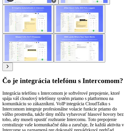
Čo je integrácia telefónu s Intercomom?
Integrácia telefónu s Intercomom je softvérové prepojenie, ktoré
spája váš cloudový telefónny systém priamo s platformou na
komunikáciu so zákazníkmi. VoIP integrácia CloudTalku s
Intercomom integruje profesionálne volacie funkcie priamo do
vášho prostredia, takže tímy môžu vybavovať hlasové hovory bez
toho, aby museli opustiť rozhranie Intercomu. Toto prepojenie
centralizuje vaše komunikačné dáta a zaručuje, že každá aktivita v
Intercome sa zaznamená pre dokonalý prevádzkový prehľad.