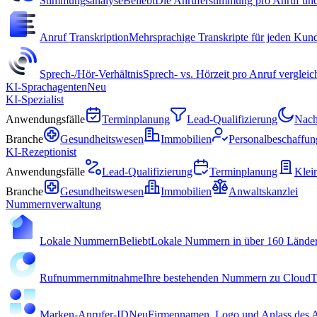
Stimmungsanalyse
Beliebt
Die Anruferstimmung pro Anruf und
Anruf Transkription
Mehrsprachige Transkripte für jeden Kun
Sprech-/Hör-Verhältnis
Sprech- vs. Hörzeit pro Anruf verglei
KI-Sprachagenten
Neu
KI-Spezialist
Anwendungsfälle
Terminplanung
Lead-Qualifizierung
Nach
Branche
Gesundheitswesen
Immobilien
Personalbeschaffun
KI-Rezeptionist
Anwendungsfälle
Lead-Qualifizierung
Terminplanung
Klei
Branche
Gesundheitswesen
Immobilien
Anwaltskanzlei
Nummernverwaltung
Lokale Nummern
Beliebt
Lokale Nummern in über 160 Ländern
Rufnummernmitnahme
Ihre bestehenden Nummern zu CloudTa
Marken-Anrufer-ID
Neu
Firmennamen, Logo und Anlass des A