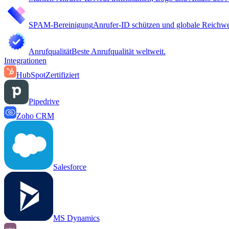
SPAM-Bereinigung
Anrufer-ID schützen und globale Reichwei
Anrufqualität
Beste Anrufqualität weltweit.
Integrationen
HubSpot
Zertifiziert
Pipedrive
Zoho CRM
Salesforce
MS Dynamics