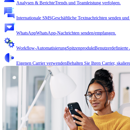
Analysen & Berichte
Trends und Teamleistung verfolgen.
Internationale SMS
Geschäftliche Textnachrichten senden un
WhatsApp
WhatsApp-Nachrichten senden/empfangen.
Workflow-Automatisierung
Spitzenprodukt
Benutzerdefinierte 
Eigenen Carrier verwenden
Behalten Sie Ihren Carrier, skalier