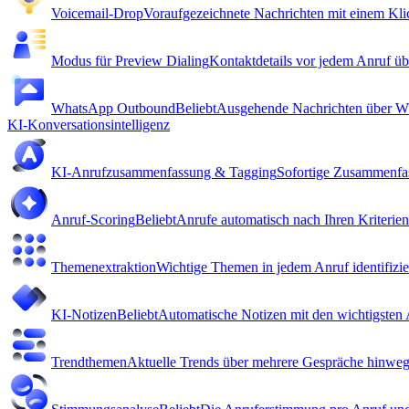
Voicemail-Drop
Voraufgezeichnete Nachrichten mit einem Klic
Modus für Preview Dialing
Kontaktdetails vor jedem Anruf üb
WhatsApp Outbound
Beliebt
Ausgehende Nachrichten über W
KI-Konversationsintelligenz
KI-Anrufzusammenfassung & Tagging
Sofortige Zusammenfas
Anruf-Scoring
Beliebt
Anrufe automatisch nach Ihren Kriterie
Themenextraktion
Wichtige Themen in jedem Anruf identifizie
KI-Notizen
Beliebt
Automatische Notizen mit den wichtigsten 
Trendthemen
Aktuelle Trends über mehrere Gespräche hinweg