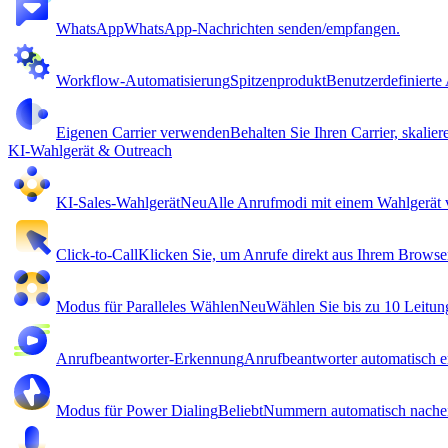
WhatsApp
WhatsApp-Nachrichten senden/empfangen.
Workflow-Automatisierung
Spitzenprodukt
Benutzerdefinierte 
Eigenen Carrier verwenden
Behalten Sie Ihren Carrier, skalier
KI-Wahlgerät & Outreach
KI-Sales-Wahlgerät
Neu
Alle Anrufmodi mit einem Wahlgerät v
Click-to-Call
Klicken Sie, um Anrufe direkt aus Ihrem Browse
Modus für Paralleles Wählen
Neu
Wählen Sie bis zu 10 Leitung
Anrufbeantworter-Erkennung
Anrufbeantworter automatisch e
Modus für Power Dialing
Beliebt
Nummern automatisch nachei