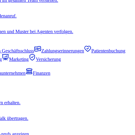
 im gesamten Team verstehen.
denanruf.
chen und Muster bei Agenten verfolgen.
 Geschäftsschluss
Zahlungserinnerungen
Patientenbuchung
g
Marketing
Versicherung
nunternehmen
Finanzen
 erhalten.
lk übertragen.
nrufs anzeigen.