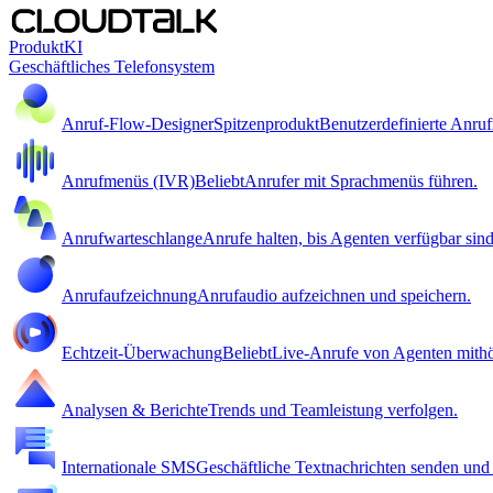
Produkt
KI
Geschäftliches Telefonsystem
Anruf-Flow-Designer
Spitzenprodukt
Benutzerdefinierte Anrufr
Anrufmenüs (IVR)
Beliebt
Anrufer mit Sprachmenüs führen.
Anrufwarteschlange
Anrufe halten, bis Agenten verfügbar sind
Anrufaufzeichnung
Anrufaudio aufzeichnen und speichern.
Echtzeit-Überwachung
Beliebt
Live-Anrufe von Agenten mithö
Analysen & Berichte
Trends und Teamleistung verfolgen.
Internationale SMS
Geschäftliche Textnachrichten senden un