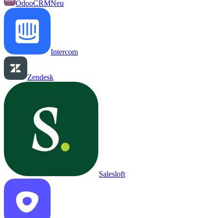
OdooCRM
Neu
Intercom
Zendesk
Salesloft