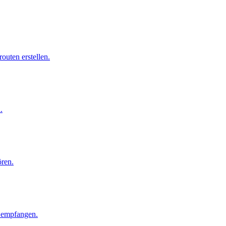
outen erstellen.
.
ren.
d empfangen.