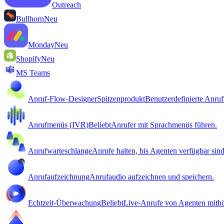
Outreach
Bullhorn
Neu
Monday
Neu
Shopify
Neu
MS Teams
Anruf-Flow-Designer
Spitzenprodukt
Benutzerdefinierte Anrufr
Anrufmenüs (IVR)
Beliebt
Anrufer mit Sprachmenüs führen.
Anrufwarteschlange
Anrufe halten, bis Agenten verfügbar sind
Anrufaufzeichnung
Anrufaudio aufzeichnen und speichern.
Echtzeit-Überwachung
Beliebt
Live-Anrufe von Agenten mithö