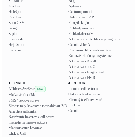
Salesforce
Blog
Zendesk
Aplikácie
HubSpot
Centrum pomoci
Pipedrive
Dokumentácia API
Zoho CRM
Pokrytie krajín
Gong
Prehľad porovnaní
Zapier
Prehľad alternatív
Freshdesk
Alternatívy pre AI hlasových agentov
Help Scout
Cenník Voice AI
Intercom
Porovnanie hlasových agentov
Recenzie telefónnych systémov
Alternatíva k Aircall
Alternatíva k JustCall
Alternatíva k RingCentral
Alternatíva k Five9
FUNKCIE
PRODUKT
Inbound call centrum
AI hlasové riešenia
Nové
Outbound call centrum
Medzinárodné čísla
Firemný telefónny systém
SMS / Textové správy
Funkcie
Zlepšite toky hovorov s technológiou IVR
Cenník
Analytika call centra
Nahrávanie hovorov v call centre
Interaktívna hlasová odozva
Monitorovanie hovorov
Click to Call