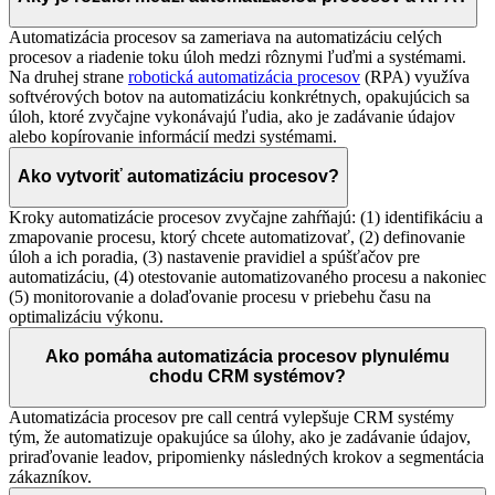
Automatizácia procesov sa zameriava na automatizáciu celých
procesov a riadenie toku úloh medzi rôznymi ľuďmi a systémami.
Na druhej strane
robotická automatizácia procesov
(RPA) využíva
softvérových botov na automatizáciu konkrétnych, opakujúcich sa
úloh, ktoré zvyčajne vykonávajú ľudia, ako je zadávanie údajov
alebo kopírovanie informácií medzi systémami.
Ako vytvoriť automatizáciu procesov?
Kroky automatizácie procesov zvyčajne zahŕňajú: (1) identifikáciu a
zmapovanie procesu, ktorý chcete automatizovať, (2) definovanie
úloh a ich poradia, (3) nastavenie pravidiel a spúšťačov pre
automatizáciu, (4) otestovanie automatizovaného procesu a nakoniec
(5) monitorovanie a dolaďovanie procesu v priebehu času na
optimalizáciu výkonu.
Ako pomáha automatizácia procesov plynulému
chodu CRM systémov?
Automatizácia procesov pre call centrá vylepšuje CRM systémy
tým, že automatizuje opakujúce sa úlohy, ako je zadávanie údajov,
priraďovanie leadov, pripomienky následných krokov a segmentácia
zákazníkov.