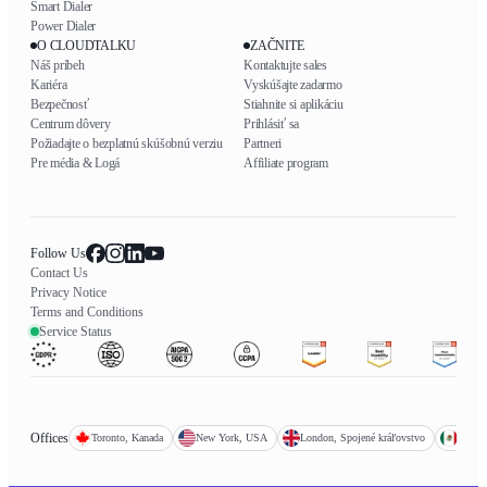
Smart Dialer
Power Dialer
O CLOUDTALKU
ZAČNITE
Náš príbeh
Kontaktujte sales
Kariéra
Vyskúšajte zadarmo
Bezpečnosť
Stiahnite si aplikáciu
Centrum dôvery
Prihlásiť sa
Požiadajte o bezplatnú skúšobnú verziu
Partneri
Pre média & Logá
Affiliate program
Follow Us
Contact Us
Privacy Notice
Terms and Conditions
Service Status
Offices
Toronto, Kanada
New York, USA
London, Spojené kráľovstvo
Mexic