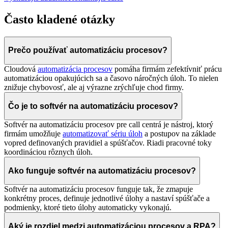
Často kladené otázky
Prečo používať automatizáciu procesov?
Cloudová
automatizácia procesov
pomáha firmám zefektívniť prácu
automatizáciou opakujúcich sa a časovo náročných úloh. To nielen
znižuje chybovosť, ale aj výrazne zrýchľuje chod firmy.
Čo je to softvér na automatizáciu procesov?
Softvér na automatizáciu procesov pre call centrá je nástroj, ktorý
firmám umožňuje
automatizovať sériu úloh
a postupov na základe
vopred definovaných pravidiel a spúšťačov. Riadi pracovné toky
koordináciou rôznych úloh.
Ako funguje softvér na automatizáciu procesov?
Softvér na automatizáciu procesov funguje tak, že zmapuje
konkrétny proces, definuje jednotlivé úlohy a nastaví spúšťače a
podmienky, ktoré tieto úlohy automaticky vykonajú.
Aký je rozdiel medzi automatizáciou procesov a RPA?