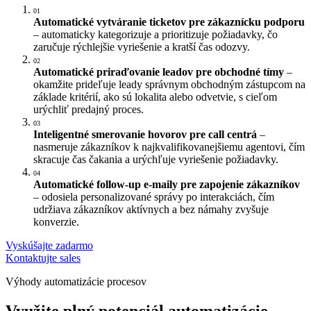
01
Automatické vytváranie ticketov pre zákaznícku podporu
Take the interactive tour
– automaticky kategorizuje a prioritizuje požiadavky, čo
zaručuje rýchlejšie vyriešenie a kratší čas odozvy.
02
Automatické priraďovanie leadov pre obchodné tímy
–
okamžite prideľuje leady správnym obchodným zástupcom na
základe kritérií, ako sú lokalita alebo odvetvie, s cieľom
urýchliť predajný proces.
03
Inteligentné smerovanie hovorov pre call centrá
–
nasmeruje zákazníkov k najkvalifikovanejšiemu agentovi, čím
skracuje čas čakania a urýchľuje vyriešenie požiadavky.
04
Automatické follow-up e-maily pre zapojenie zákazníkov
– odosiela personalizované správy po interakciách, čím
udržiava zákazníkov aktívnych a bez námahy zvyšuje
konverzie.
Vyskúšajte zadarmo
Kontaktujte sales
Výhody automatizácie procesov