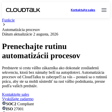
Kontaktujte sales
Funkcie
Automatizácia procesov
Dátum aktualizácie
2 augusta, 2026
Prenechajte rutinu
automatizácii procesov
Predstavte si cestu vášho zákazníka ako dokonale zosúladenú
sekvenciu, ktorá bez námahy beží na autopilotovi. Automatizácia
procesov od CloudTalku to zabezpečí za vás – postará sa o rutinnú
prácu, aby ste sa mohli sústrediť na rast vášho podnikania, presne
podľa vašich predstáv.
Kontaktujte sales
Vyskúšajte zadarmo
SOC2
Compliant
ISO
27001