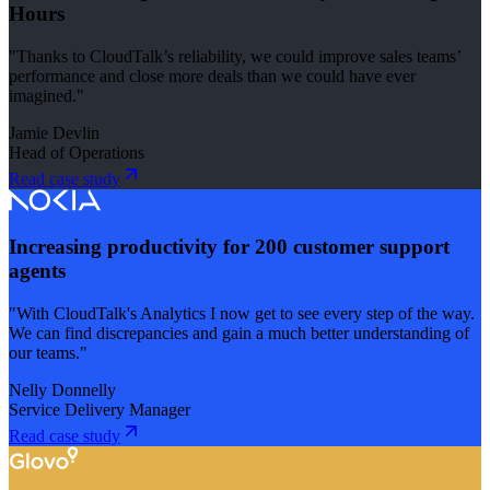
Hours
"Thanks to CloudTalk’s reliability, we could improve sales teams’
performance and close more deals than we could have ever
imagined."
Jamie Devlin
Head of Operations
Read case study
Increasing productivity for 200 customer support
agents
"With CloudTalk's Analytics I now get to see every step of the way.
We can find discrepancies and gain a much better understanding of
our teams."
Nelly Donnelly
Service Delivery Manager
Read case study