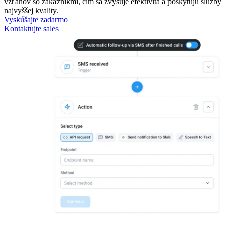
vzťahov so zákazníkmi, čím sa zvyšuje efektivita a poskytujú služby
najvyššej kvality.
Vyskúšajte zadarmo
Kontaktujte sales