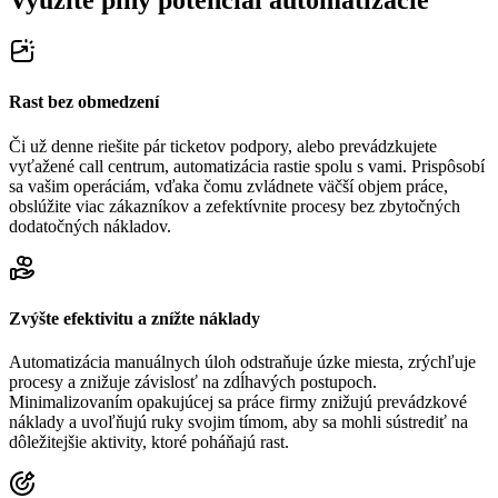
Využite plný potenciál automatizácie
Rast bez obmedzení
Či už denne riešite pár ticketov podpory, alebo prevádzkujete
vyťažené call centrum, automatizácia rastie spolu s vami. Prispôsobí
sa vašim operáciám, vďaka čomu zvládnete väčší objem práce,
obslúžite viac zákazníkov a zefektívnite procesy bez zbytočných
dodatočných nákladov.
Zvýšte efektivitu a znížte náklady
Automatizácia manuálnych úloh odstraňuje úzke miesta, zrýchľuje
procesy a znižuje závislosť na zdĺhavých postupoch.
Minimalizovaním opakujúcej sa práce firmy znižujú prevádzkové
náklady a uvoľňujú ruky svojim tímom, aby sa mohli sústrediť na
dôležitejšie aktivity, ktoré poháňajú rast.