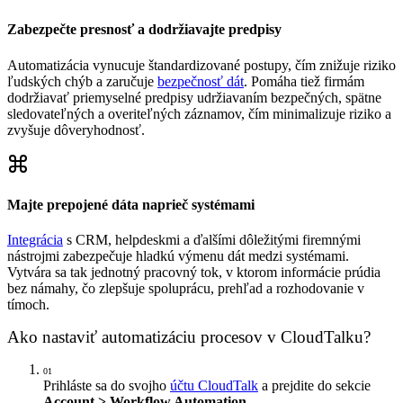
Zabezpečte presnosť a dodržiavajte predpisy
Automatizácia vynucuje štandardizované postupy, čím znižuje riziko
ľudských chýb a zaručuje
bezpečnosť dát
. Pomáha tiež firmám
dodržiavať priemyselné predpisy udržiavaním bezpečných, spätne
sledovateľných a overiteľných záznamov, čím minimalizuje riziko a
zvyšuje dôveryhodnosť.
Majte prepojené dáta naprieč systémami
Integrácia
s CRM, helpdeskmi a ďalšími dôležitými firemnými
nástrojmi zabezpečuje hladkú výmenu dát medzi systémami.
Vytvára sa tak jednotný pracovný tok, v ktorom informácie prúdia
bez námahy, čo zlepšuje spoluprácu, prehľad a rozhodovanie v
tímoch.
Ako nastaviť automatizáciu procesov v CloudTalku?
01
Prihláste sa do svojho
účtu CloudTalk
a prejdite do sekcie
Account > Workflow Automation
.