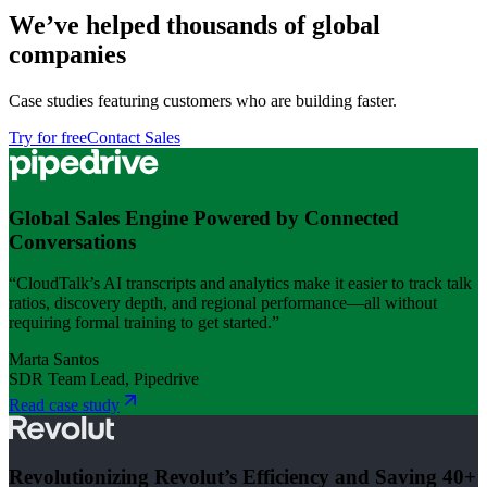
We’ve helped thousands of global
companies
Case studies featuring customers who are building faster.
Try for free
Contact Sales
Global Sales Engine Powered by Connected
Conversations
“CloudTalk’s AI transcripts and analytics make it easier to track talk
ratios, discovery depth, and regional performance—all without
requiring formal training to get started.”
Marta Santos
SDR Team Lead, Pipedrive
Read case study
Revolutionizing Revolut’s Efficiency and Saving 40+