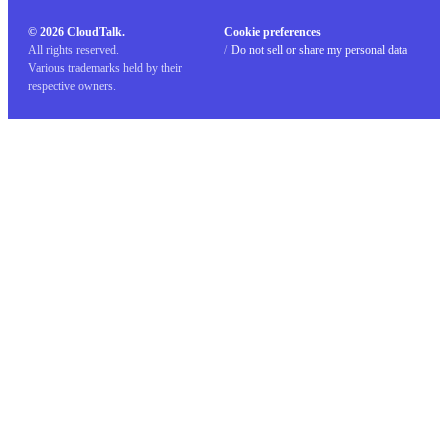
© 2026 CloudTalk.
Cookie preferences
All rights reserved.
/
Do not sell or share my personal data
Various trademarks held by their
respective owners.