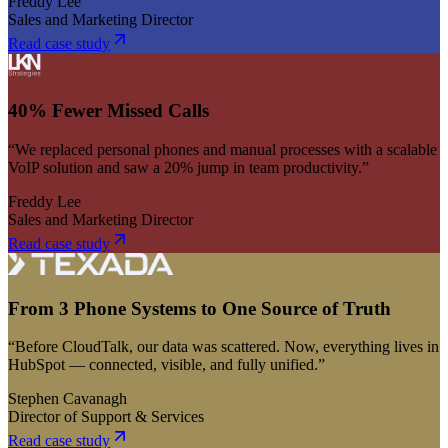
Freddy Lee
Sales and Marketing Director
Read case study
40% Fewer Missed Calls
“We replaced personal phones and manual processes with a scalable
VoIP solution and saw a 20% jump in team productivity.”
Freddy Lee
Sales and Marketing Director
Read case study
From 3 Phone Systems to One Source of Truth
“Before CloudTalk, our data was scattered. Now, everything lives in
HubSpot — connected, visible, and fully unified.”
Stephen Cavanagh
Director of Support & Services
Read case study