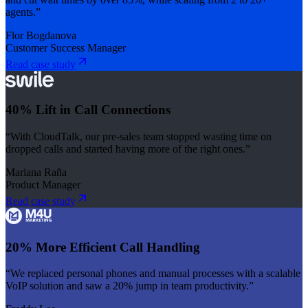
agents.”
Flor Bogdanova
Customer Success Manager
Read case study
40% Lift in Call Connections
“With CloudTalk, our pre-sales team stopped wasting time on
dropped calls and started having more of the right ones.”
Mariana Raña
Product Manager
Read case study
20% More Efficient Call Handling
“We replaced personal phones and manual processes with a scalable
VoIP solution and saw a 20% jump in team productivity.”