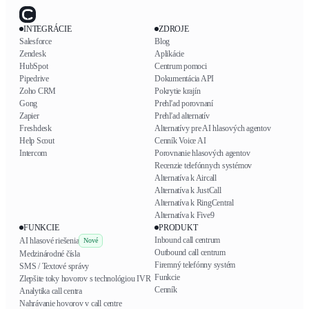
INTEGRÁCIE
ZDROJE
Salesforce
Blog
Zendesk
Aplikácie
HubSpot
Centrum pomoci
Pipedrive
Dokumentácia API
Zoho CRM
Pokrytie krajín
Gong
Prehľad porovnaní
Zapier
Prehľad alternatív
Freshdesk
Alternatívy pre AI hlasových agentov
Help Scout
Cenník Voice AI
Intercom
Porovnanie hlasových agentov
Recenzie telefónnych systémov
Alternatíva k Aircall
Alternatíva k JustCall
Alternatíva k RingCentral
Alternatíva k Five9
FUNKCIE
PRODUKT
Inbound call centrum
AI hlasové riešenia
Nové
Outbound call centrum
Medzinárodné čísla
Firemný telefónny systém
SMS / Textové správy
Funkcie
Zlepšite toky hovorov s technológiou IVR
Cenník
Analytika call centra
Nahrávanie hovorov v call centre