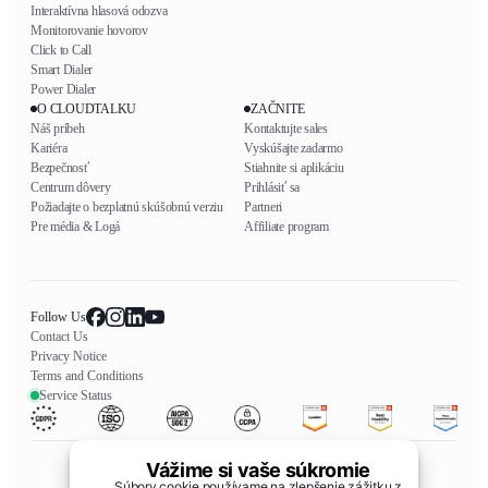
Interaktívna hlasová odozva
Monitorovanie hovorov
Click to Call
Smart Dialer
Power Dialer
O CLOUDTALKU
ZAČNITE
Náš príbeh
Kontaktujte sales
Kariéra
Vyskúšajte zadarmo
Bezpečnosť
Stiahnite si aplikáciu
Centrum dôvery
Prihlásiť sa
Požiadajte o bezplatnú skúšobnú verziu
Partneri
Pre média & Logá
Affiliate program
Follow Us
Contact Us
Privacy Notice
Terms and Conditions
Service Status
Vážime si vaše súkromie
Súbory cookie používame na zlepšenie zážitku z