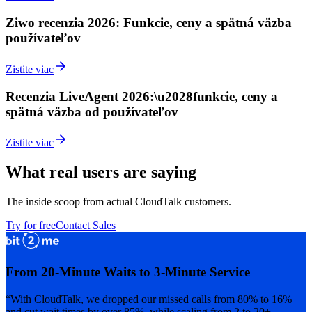
Ziwo recenzia 2026: Funkcie, ceny a spätná väzba
používateľov
Zistite viac
Recenzia LiveAgent 2026:\u2028funkcie, ceny a
spätná väzba od používateľov
Zistite viac
What real users are saying
The inside scoop from actual CloudTalk customers.
Try for free
Contact Sales
From 20-Minute Waits to 3-Minute Service
“With CloudTalk, we dropped our missed calls from 80% to 16%
and cut wait times by over 85%, while scaling from 2 to 20+