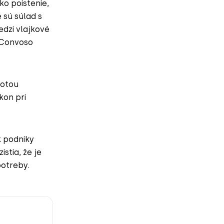
ko poistenie,
 sú súlad s
dzi vlajkové
 Convoso
hotou
kon pri
k podniky
stia, že je
potreby.