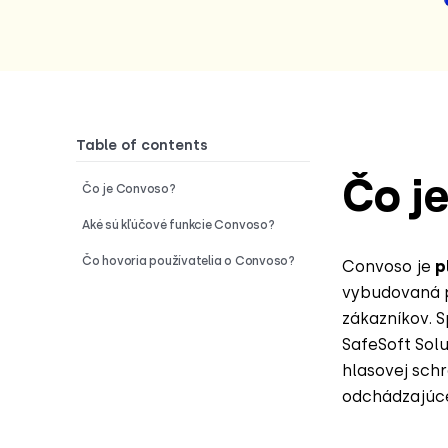
Table of contents
Čo j
Čo je Convoso?
Aké sú kľúčové funkcie Convoso?
Čo hovoria používatelia o Convoso?
Convoso je
p
vybudovaná p
zákazníkov. 
SafeSoft Solu
hlasovej sch
odchádzajúce