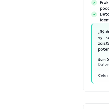
Prak
poča
Deta
iden
„Rých
vynik
zaisť
poten
Sam D
Dátový
Celá 