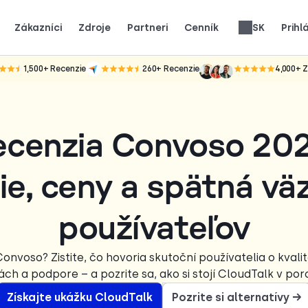
Zákazníci
Zdroje
Partneri
Cenník
SK
Prihl
ko skutočné tímy používajú CloudTalk na rast.
ákazníci.
e pozornosť.
Získajte 25 % MRR za každú registráciu.
Až 30 % podiel z celoživotného výnosu.
Recenzie telefónnych systémov
1,500+
Recenzie
260+
Recenzie
4,000+
Z
ecenzia Convoso 202
ie, ceny a spätná vä
používateľov
nvoso? Zistite, čo hovoria skutoční používatelia o kvali
ách a podpore – a pozrite sa, ako si stojí CloudTalk v por
Získajte ukážku CloudTalk
Pozrite si alternatívy →