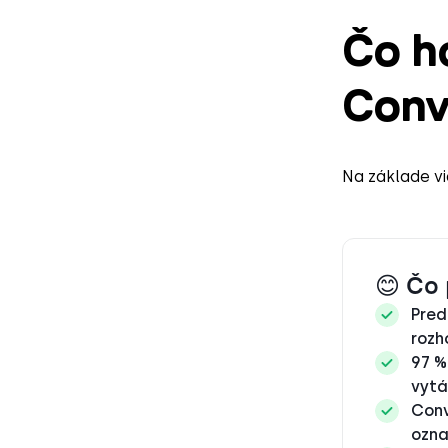
Čo h
Conv
Na základe vi
😊 Čo 
Pred
rozh
97 %
vytá
Conv
ozna