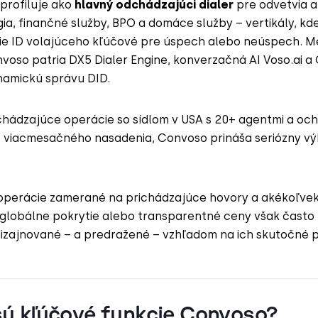
profiluje ako
hlavný odchádzajúci dialer
pre odvetvia a
ia, finančné služby, BPO a domáce služby – vertikály, kde
ie ID volajúceho kľúčové pre úspech alebo neúspech. Me
voso patria DX5 Dialer Engine, konverzačná AI Voso.ai a
ynamickú správu DID.
chádzajúce operácie so sídlom v USA s 20+ agentmi a oc
o viacmesačného nasadenia, Convoso prináša seriózny vý
 operácie zamerané na prichádzajúce hovory a akékoľve
lobálne pokrytie alebo transparentné ceny však často zi
dizajnované – a predražené – vzhľadom na ich skutočné 
sú kľúčové funkcie Convoso?