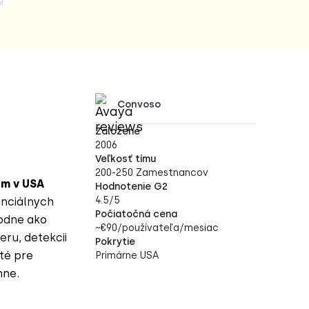
Convoso
Založené
2006
Veľkosť tímu
200-250 Zamestnancov
om v USA
Hodnotenie G2
4.5/5
enciálnych
Počiatočná cena
vodne ako
~€90/používateľa/mesiac
eru, detekcii
Pokrytie
té pre
Primárne USA
nne.