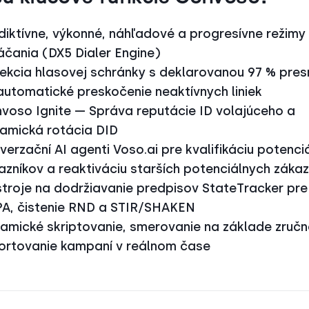
diktívne, výkonné, náhľadové a progresívne režimy
áčania (DX5 Dialer Engine)
ekcia hlasovej schránky s deklarovanou 97 % pre
automatické preskočenie neaktívnych liniek
voso Ignite — Správa reputácie ID volajúceho a
amická rotácia DID
verzační AI agenti Voso.ai pre kvalifikáciu potenci
azníkov a reaktiváciu starších potenciálnych zákaz
troje na dodržiavanie predpisov StateTracker pre 
A, čistenie RND a STIR/SHAKEN
amické skriptovanie, smerovanie na základe zručn
ortovanie kampaní v reálnom čase