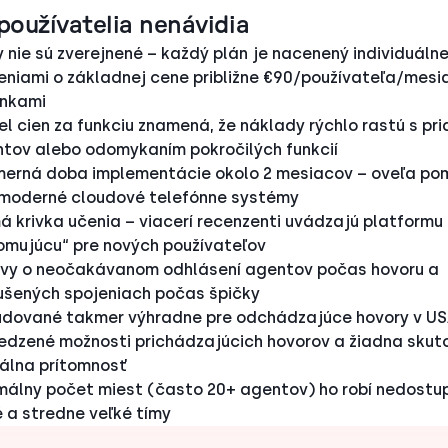
používatelia nenávidia
 nie sú zverejnené – každý plán je nacenený individuálne
eniami o základnej cene približne €90/používateľa/mesi
nkami
l cien za funkciu znamená, že náklady rýchlo rastú s pr
tov alebo odomykaním pokročilých funkcií
merná doba implementácie okolo 2 mesiacov – oveľa po
moderné cloudové telefónne systémy
á krivka učenia – viacerí recenzenti uvádzajú platformu
omujúcu“ pre nových používateľov
vy o neočakávanom odhlásení agentov počas hovoru a
ušených spojeniach počas špičky
dované takmer výhradne pre odchádzajúce hovory v US
dzené možnosti prichádzajúcich hovorov a žiadna skut
álna prítomnosť
málny počet miest (často 20+ agentov) ho robí nedostu
 a stredne veľké tímy