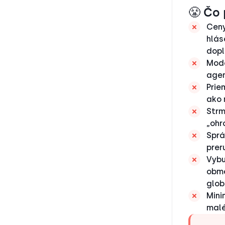
😤 Čo 
Ceny
hlás
dopl
Mode
agen
Prie
ako 
Strm
„ohr
Sprá
prer
Vybu
obme
glob
Mini
malé