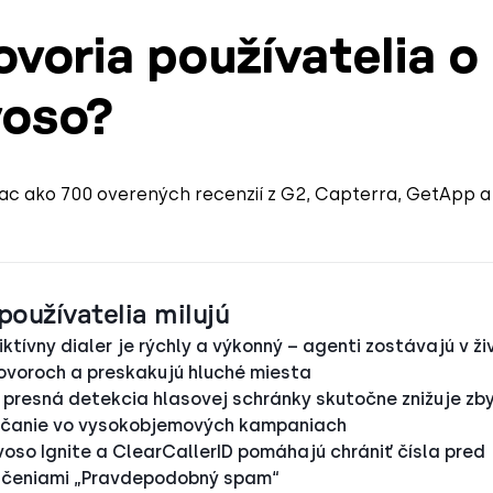
ovoria používatelia o
oso?
ac ako 700 overených recenzií z G2, Capterra, GetApp a 
používatelia milujú
iktívny dialer je rýchly a výkonný – agenti zostávajú v ži
ovoroch a preskakujú hluché miesta
 presná detekcia hlasovej schránky skutočne znižuje zb
čanie vo vysokobjemových kampaniach
oso Ignite a ClearCallerID pomáhajú chrániť čísla pred
čeniami „Pravdepodobný spam“