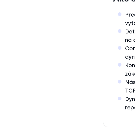
Pre
vyt
Det
na 
Con
dyn
Kon
zák
Nás
TCP
Dyn
rep