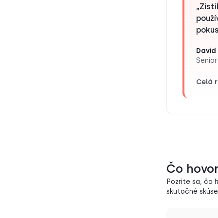
„Zist
použí
pokus
David 
Senior
Celá 
Čo hovor
Pozrite sa, čo
skutočné skúsen