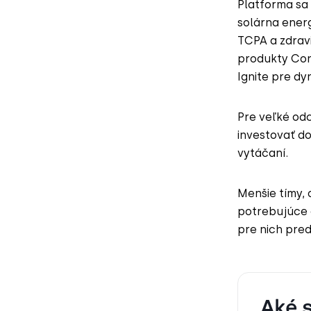
Platforma sa 
solárna energ
TCPA a zdrav
produkty Con
Ignite pre d
Pre veľké od
investovať d
vytáčaní.
Menšie tímy,
potrebujúce g
pre nich pre
Aké 