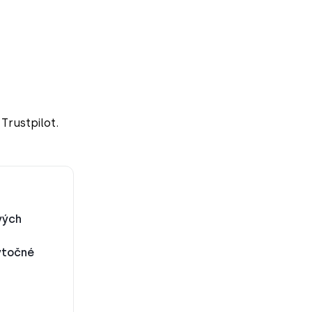
Trustpilot.
vých
ytočné