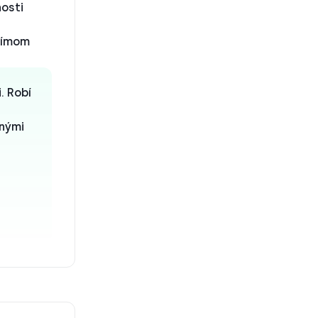
osti
tímom
. Robí
čnými