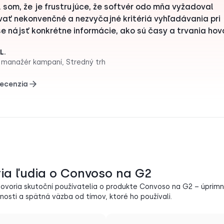
il som, že je frustrujúce, že softvér odo mňa vyžadoval
vať nekonvenčné a nezvyčajné kritériá vyhľadávania pri
e nájsť konkrétne informácie, ako sú časy a trvania hov
L.
 manažér kampaní, Stredný trh
recenzia
ia ľudia o Convoso na G2
 hovoria skutoční používatelia o produkte Convoso na G2 – úprimn
osti a spätná väzba od tímov, ktoré ho používali.