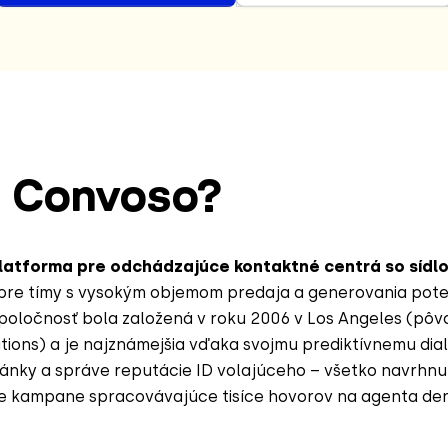
e Convoso?
latforma pre odchádzajúce kontaktné centrá so sídl
re tímy s vysokým objemom predaja a generovania pot
Spoločnosť bola založená v roku 2006 v Los Angeles (pô
tions) a je najznámejšia vďaka svojmu prediktívnemu dial
ránky a správe reputácie ID volajúceho – všetko navrhnu
 kampane spracovávajúce tisíce hovorov na agenta de