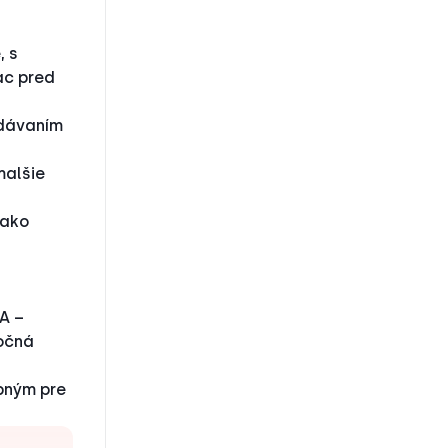
, s
ac pred
idávaním
malšie
 ako
A –
očná
pným pre