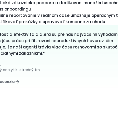
tická zákaznícka podpora a dedikovaní manažéri úspešn
s onboardingu
ilné reportovanie v reálnom čase umožňuje operačným 
tifikovať prekážky a upravovať kampane za chodu
losť a efektivita dialera sú pre nás najväčšími výhodami
ajúcu prácu pri filtrovaní neproduktívnych hovorov, čím
uje, že naši agenti trávia viac času rozhovormi so skuto
ciálnymi zákazníkmi.“
.
 analytik, stredný trh
recenzia