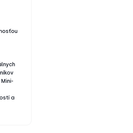
snosťou
álnych
níkov
Mini-
ostí a