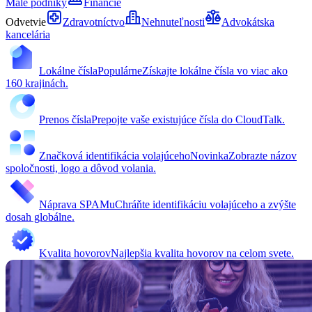
Malé podniky
Financie
Odvetvie
Zdravotníctvo
Nehnuteľnosti
Advokátska
kancelária
Lokálne čísla
Populárne
Získajte lokálne čísla vo viac ako
160 krajinách.
Prenos čísla
Prepojte vaše existujúce čísla do CloudTalk.
Značková identifikácia volajúceho
Novinka
Zobrazte názov
spoločnosti, logo a dôvod volania.
Náprava SPAMu
Chráňte identifikáciu volajúceho a zvýšte
dosah globálne.
Kvalita hovorov
Najlepšia kvalita hovorov na celom svete.