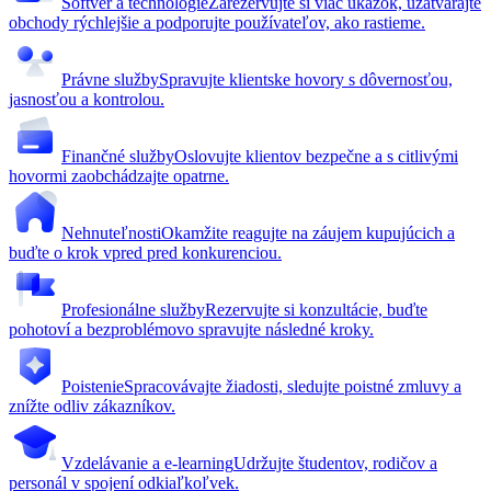
Softvér a technológie
Zarezervujte si viac ukážok, uzatvárajte
obchody rýchlejšie a podporujte používateľov, ako rastieme.
Právne služby
Spravujte klientske hovory s dôvernosťou,
jasnosťou a kontrolou.
Finančné služby
Oslovujte klientov bezpečne a s citlivými
hovormi zaobchádzajte opatrne.
Nehnuteľnosti
Okamžite reagujte na záujem kupujúcich a
buďte o krok vpred pred konkurenciou.
Profesionálne služby
Rezervujte si konzultácie, buďte
pohotoví a bezproblémovo spravujte následné kroky.
Poistenie
Spracovávajte žiadosti, sledujte poistné zmluvy a
znížte odliv zákazníkov.
Vzdelávanie a e-learning
Udržujte študentov, rodičov a
personál v spojení odkiaľkoľvek.