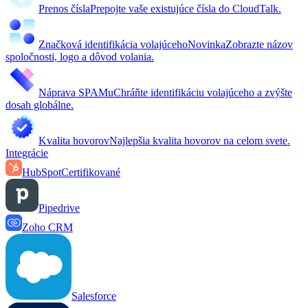
Prenos čísla
Prepojte vaše existujúce čísla do CloudTalk.
Značková identifikácia volajúceho
Novinka
Zobrazte názov
spoločnosti, logo a dôvod volania.
Náprava SPAMu
Chráňte identifikáciu volajúceho a zvýšte
dosah globálne.
Kvalita hovorov
Najlepšia kvalita hovorov na celom svete.
Integrácie
HubSpot
Certifikované
Pipedrive
Zoho CRM
Salesforce