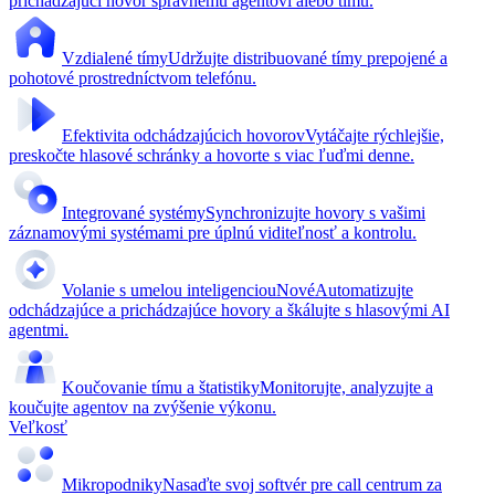
prichádzajúci hovor správnemu agentovi alebo tímu.
Vzdialené tímy
Udržujte distribuované tímy prepojené a
pohotové prostredníctvom telefónu.
Efektivita odchádzajúcich hovorov
Vytáčajte rýchlejšie,
preskočte hlasové schránky a hovorte s viac ľuďmi denne.
Integrované systémy
Synchronizujte hovory s vašimi
záznamovými systémami pre úplnú viditeľnosť a kontrolu.
Volanie s umelou inteligenciou
Nové
Automatizujte
odchádzajúce a prichádzajúce hovory a škálujte s hlasovými AI
agentmi.
Koučovanie tímu a štatistiky
Monitorujte, analyzujte a
koučujte agentov na zvýšenie výkonu.
Veľkosť
Mikropodniky
Nasaďte svoj softvér pre call centrum za