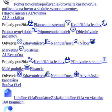
Pomer hovorenia/počúvania
Porovnajte čas hovoru a
počúvania na hovor a sledujte vzorce u agentov.
Hlasoví agenti s AI
Novinka
AI Špecialista
Prípady použitia
Plánovanie stretnutí
Kvalifikácia leadov
Po pracovnej dobe
Pripomenutie platieb
Objednávanie
pacientov
Odvetvie
Zdravotníctvo
Nehnuteľnosti
Nábor
Marketing
Poistenie
AI Recepčná
Prípady použitia
Kvalifikácia leadov
Plánovanie stretnutí
Malé podniky
Financie
Odvetvie
Zdravotníctvo
Nehnuteľnosti
Advokátska
kancelária
Správa čísel
Lokálne čísla
Populárne
Získajte lokálne čísla vo viac ako
160 krajinách.