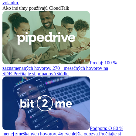
volaním.
Ako iné tímy používajú CloudTalk
Predaj: 100 %
zaznamenaných hovorov. 270+ mesačných hovorov na
SDR.
Prečítajte si prípadovú štúdiu
Podpora: O 80 %
menej zmeškaných hovorov. 4x rýchlejšia odozva.
Prečítajte si