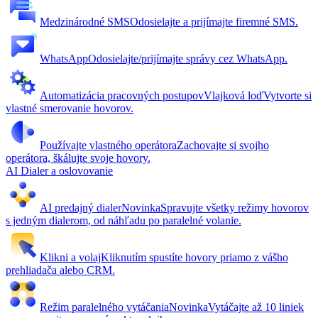
Medzinárodné SMS
Odosielajte a prijímajte firemné SMS.
WhatsApp
Odosielajte/prijímajte správy cez WhatsApp.
Automatizácia pracovných postupov
Vlajková loď
Vytvorte si
vlastné smerovanie hovorov.
Používajte vlastného operátora
Zachovajte si svojho
operátora, škálujte svoje hovory.
AI Dialer a oslovovanie
AI predajný dialer
Novinka
Spravujte všetky režimy hovorov
s jedným dialerom, od náhľadu po paralelné volanie.
Klikni a volaj
Kliknutím spustíte hovory priamo z vášho
prehliadača alebo CRM.
Režim paralelného vytáčania
Novinka
Vytáčajte až 10 liniek