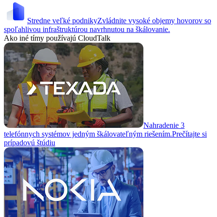
Stredne veľké podniky
Zvládnite vysoké objemy hovorov so
spoľahlivou infraštruktúrou navrhnutou na škálovanie.
Ako iné tímy používajú CloudTalk
Nahradenie 3
telefónnych systémov jedným škálovateľným riešením.
Prečítajte si
prípadovú štúdiu