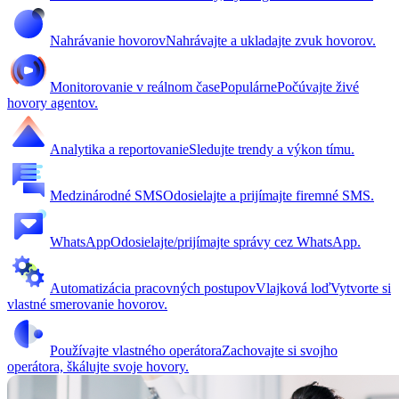
Nahrávanie hovorov
Nahrávajte a ukladajte zvuk hovorov.
Monitorovanie v reálnom čase
Populárne
Počúvajte živé
hovory agentov.
Analytika a reportovanie
Sledujte trendy a výkon tímu.
Medzinárodné SMS
Odosielajte a prijímajte firemné SMS.
WhatsApp
Odosielajte/prijímajte správy cez WhatsApp.
Automatizácia pracovných postupov
Vlajková loď
Vytvorte si
vlastné smerovanie hovorov.
Používajte vlastného operátora
Zachovajte si svojho
operátora, škálujte svoje hovory.