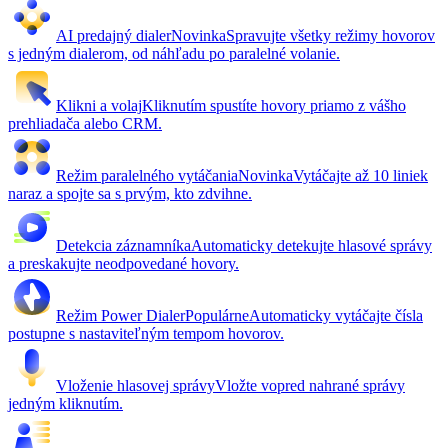
AI predajný dialer
Novinka
Spravujte všetky režimy hovorov
s jedným dialerom, od náhľadu po paralelné volanie.
Klikni a volaj
Kliknutím spustíte hovory priamo z vášho
prehliadača alebo CRM.
Režim paralelného vytáčania
Novinka
Vytáčajte až 10 liniek
naraz a spojte sa s prvým, kto zdvihne.
Detekcia záznamníka
Automaticky detekujte hlasové správy
a preskakujte neodpovedané hovory.
Režim Power Dialer
Populárne
Automaticky vytáčajte čísla
postupne s nastaviteľným tempom hovorov.
Vloženie hlasovej správy
Vložte vopred nahrané správy
jedným kliknutím.