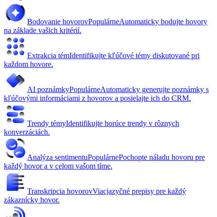
Bodovanie hovorov
Populárne
Automaticky bodujte hovory
na základe vašich kritérií.
Extrakcia tém
Identifikujte kľúčové témy diskutované pri
každom hovore.
AI poznámky
Populárne
Automaticky generujte poznámky s
kľúčovými informáciami z hovorov a posielajte ich do CRM.
Trendy témy
Identifikujte horúce trendy v rôznych
konverzáciách.
Analýza sentimentu
Populárne
Pochopte náladu hovoru pre
každý hovor a v celom vašom tíme.
Transkripcia hovorov
Viacjazyčné prepisy pre každý
zákaznícky hovor.