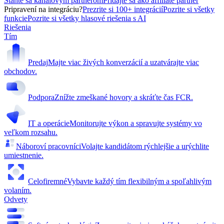
Staňte sa kanálovým partnerom
Pridajte sa ako affiliate partner
Pripravení na integráciu?
Prezrite si 100+ integrácií
Pozrite si všetky
funkcie
Pozrite si všetky hlasové riešenia s AI
Riešenia
Tím
Predaj
Majte viac živých konverzácií a uzatvárajte viac
obchodov.
Podpora
Znížte zmeškané hovory a skráťte čas FCR.
IT a operácie
Monitorujte výkon a spravujte systémy vo
veľkom rozsahu.
Náboroví pracovníci
Volajte kandidátom rýchlejšie a urýchlite
umiestnenie.
Celofiremné
Vybavte každý tím flexibilným a spoľahlivým
volaním.
Odvety