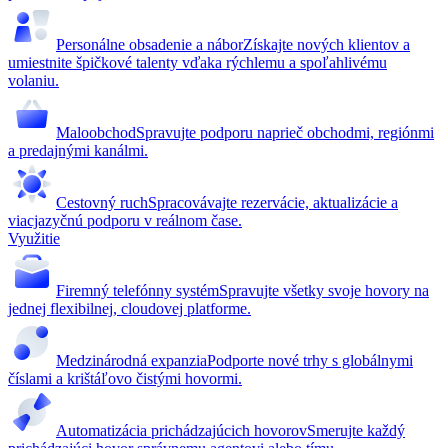
Personálne obsadenie a nábor
Získajte nových klientov a
umiestnite špičkové talenty vďaka rýchlemu a spoľahlivému
volaniu.
Maloobchod
Spravujte podporu naprieč obchodmi, regiónmi
a predajnými kanálmi.
Cestovný ruch
Spracovávajte rezervácie, aktualizácie a
viacjazyčnú podporu v reálnom čase.
Využitie
Firemný telefónny systém
Spravujte všetky svoje hovory na
jednej flexibilnej, cloudovej platforme.
Medzinárodná expanzia
Podporte nové trhy s globálnymi
číslami a krištáľovo čistými hovormi.
Automatizácia prichádzajúcich hovorov
Smerujte každý