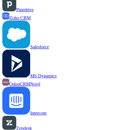
Pipedrive
Zoho CRM
Salesforce
MS Dynamics
OdooCRM
Nové
Intercom
Zendesk