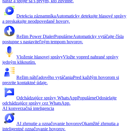
naraz a spojte sa s prvým, kto zdvihne.
Detekcia záznamníka
Automaticky detekujte hlasové správy
a preskakujte neodpovedané hovory.
Režim Power Dialer
Populárne
Automaticky vytáčajte čísla
postupne s nastaviteľným tempom hovorov.
Vloženie hlasovej správy
Vložte vopred nahrané správy
jedným kliknutím.
Režim náhľadového vytáčania
Pred každým hovorom si
prezrite kontaktné údaje.
Odchádzajúce správy WhatsApp
Populárne
Odosielajte
odchádzajúce správy cez WhatsApp.
AI konverzačná inteligencia
AI zhrnutie a označovanie hovorov
Okamžité zhrnutia a
inteligentné označovanie hovorov.