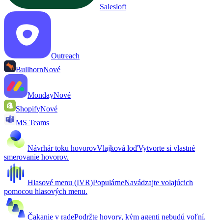
Salesloft
Outreach
Bullhorn
Nové
Monday
Nové
Shopify
Nové
MS Teams
Návrhár toku hovorov
Vlajková loď
Vytvorte si vlastné
smerovanie hovorov.
Hlasové menu (IVR)
Populárne
Navádzajte volajúcich
pomocou hlasových menu.
Čakanie v rade
Podržte hovory, kým agenti nebudú voľní.