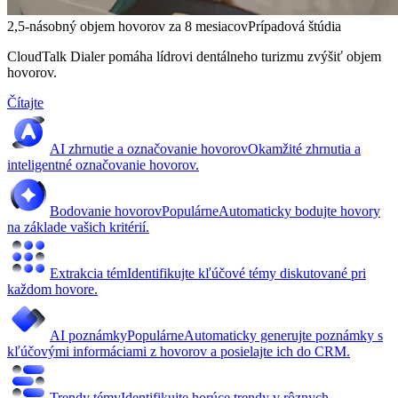
2,5-násobný objem hovorov za 8 mesiacov
Prípadová štúdia
CloudTalk Dialer pomáha lídrovi dentálneho turizmu zvýšiť objem
hovorov.
Čítajte
AI zhrnutie a označovanie hovorov
Okamžité zhrnutia a
inteligentné označovanie hovorov.
Bodovanie hovorov
Populárne
Automaticky bodujte hovory
na základe vašich kritérií.
Extrakcia tém
Identifikujte kľúčové témy diskutované pri
každom hovore.
AI poznámky
Populárne
Automaticky generujte poznámky s
kľúčovými informáciami z hovorov a posielajte ich do CRM.
Trendy témy
Identifikujte horúce trendy v rôznych