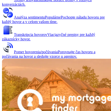
konverzáciách.
Analýza sentimentu
Populárne
Pochopte náladu hovoru pre
každý hovor a v celom vašom tíme.
Transkripcia hovorov
Viacjazyčné prepisy pre každý
zákaznícky hovor.
Pomer hovorenia/počúvania
Porovnajte čas hovoru a
počúvania na hovor a sledujte vzorce u agentov.