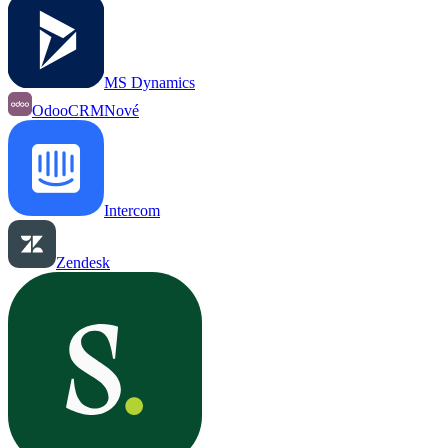
MS Dynamics
OdooCRM
Nové
Intercom
Zendesk