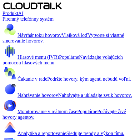
Produkt
AI
Firemný telefónny systém
Návrhár toku hovorov
Vlajková loď
Vytvorte si vlastné
smerovanie hovorov.
Hlasové menu (IVR)
Populárne
Navádzajte volajúcich
pomocou hlasových menu.
Čakanie v rade
Podržte hovory, kým agenti nebudú voľní.
Nahrávanie hovorov
Nahrávajte a ukladajte zvuk hovorov.
Monitorovanie v reálnom čase
Populárne
Počúvajte živé
hovory agentov.
Analytika a reportovanie
Sledujte trendy a výkon tímu.