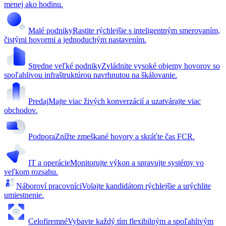
menej ako hodinu.
Malé podniky
Rastite rýchlejšie s inteligentným smerovaním,
čistými hovormi a jednoduchým nastavením.
Stredne veľké podniky
Zvládnite vysoké objemy hovorov so
spoľahlivou infraštruktúrou navrhnutou na škálovanie.
Predaj
Majte viac živých konverzácií a uzatvárajte viac
obchodov.
Podpora
Znížte zmeškané hovory a skráťte čas FCR.
IT a operácie
Monitorujte výkon a spravujte systémy vo
veľkom rozsahu.
Náboroví pracovníci
Volajte kandidátom rýchlejšie a urýchlite
umiestnenie.
Celofiremné
Vybavte každý tím flexibilným a spoľahlivým