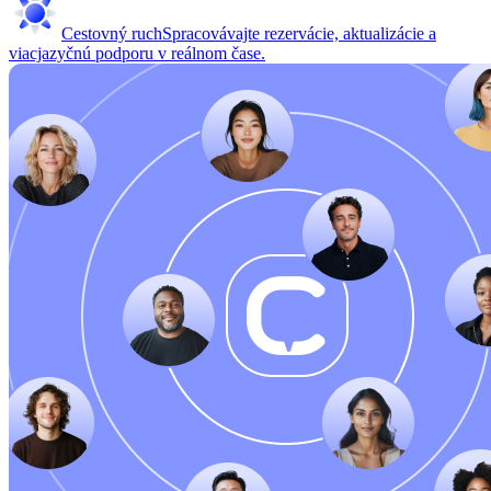
Cestovný ruch
Spracovávajte rezervácie, aktualizácie a
viacjazyčnú podporu v reálnom čase.