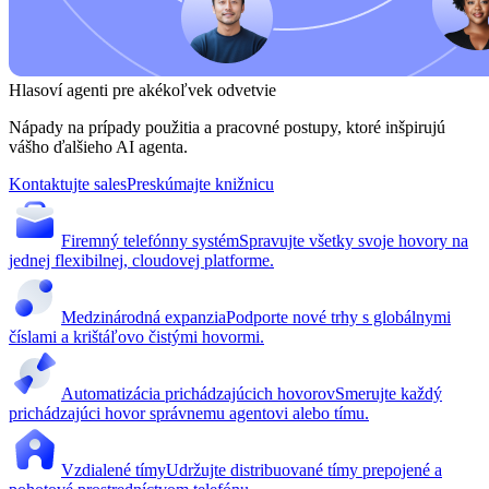
Hlasoví agenti pre akékoľvek odvetvie
Nápady na prípady použitia a pracovné postupy, ktoré inšpirujú
vášho ďalšieho AI agenta.
Kontaktujte sales
Preskúmajte knižnicu
Firemný telefónny systém
Spravujte všetky svoje hovory na
jednej flexibilnej, cloudovej platforme.
Medzinárodná expanzia
Podporte nové trhy s globálnymi
číslami a krištáľovo čistými hovormi.
Automatizácia prichádzajúcich hovorov
Smerujte každý
prichádzajúci hovor správnemu agentovi alebo tímu.
Vzdialené tímy
Udržujte distribuované tímy prepojené a