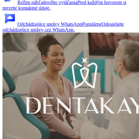
Režim náhľadového vytáčania
Pred každým hovorom si
prezrite kontaktné údaje.
Odchádzajúce správy WhatsApp
Populárne
Odosielajte
odchádzajúce správy cez WhatsApp.