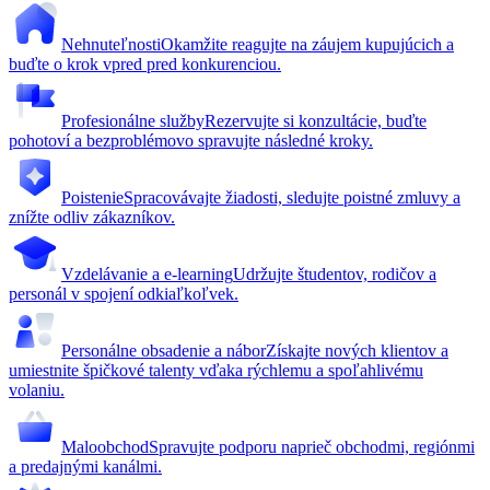
Nehnuteľnosti
Okamžite reagujte na záujem kupujúcich a
buďte o krok vpred pred konkurenciou.
Profesionálne služby
Rezervujte si konzultácie, buďte
pohotoví a bezproblémovo spravujte následné kroky.
Poistenie
Spracovávajte žiadosti, sledujte poistné zmluvy a
znížte odliv zákazníkov.
Vzdelávanie a e-learning
Udržujte študentov, rodičov a
personál v spojení odkiaľkoľvek.
Personálne obsadenie a nábor
Získajte nových klientov a
umiestnite špičkové talenty vďaka rýchlemu a spoľahlivému
volaniu.
Maloobchod
Spravujte podporu naprieč obchodmi, regiónmi
a predajnými kanálmi.