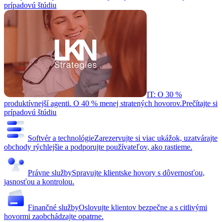
prípadovú štúdiu
IT: O 30 %
produktívnejší agenti. O 40 % menej stratených hovorov.
Prečítajte si
prípadovú štúdiu
Softvér a technológie
Zarezervujte si viac ukážok, uzatvárajte
obchody rýchlejšie a podporujte používateľov, ako rastieme.
Právne služby
Spravujte klientske hovory s dôvernosťou,
jasnosťou a kontrolou.
Finančné služby
Oslovujte klientov bezpečne a s citlivými
hovormi zaobchádzajte opatrne.