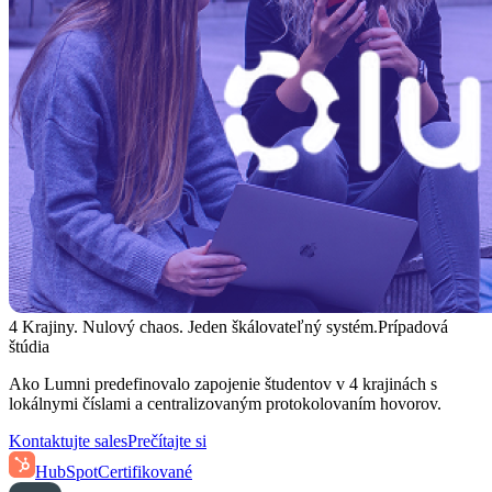
4 Krajiny. Nulový chaos. Jeden škálovateľný systém.
Prípadová
štúdia
Ako Lumni predefinovalo zapojenie študentov v 4 krajinách s
lokálnymi číslami a centralizovaným protokolovaním hovorov.
Kontaktujte sales
Prečítajte si
HubSpot
Certifikované