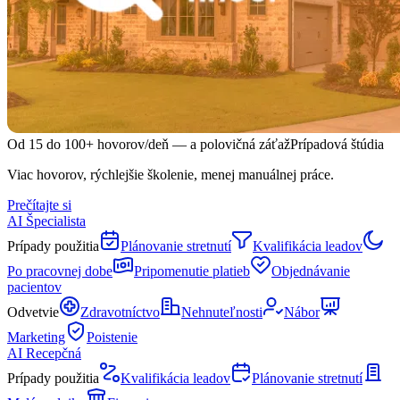
Od 15 do 100+ hovorov/deň — a polovičná záťaž
Prípadová štúdia
Viac hovorov, rýchlejšie školenie, menej manuálnej práce.
Prečítajte si
AI Špecialista
Prípady použitia
Plánovanie stretnutí
Kvalifikácia leadov
Po pracovnej dobe
Pripomenutie platieb
Objednávanie
pacientov
Odvetvie
Zdravotníctvo
Nehnuteľnosti
Nábor
Marketing
Poistenie
AI Recepčná
Prípady použitia
Kvalifikácia leadov
Plánovanie stretnutí