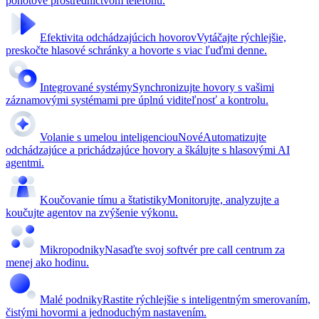
pohotové prostredníctvom telefónu.
Efektivita odchádzajúcich hovorov
Vytáčajte rýchlejšie,
preskočte hlasové schránky a hovorte s viac ľuďmi denne.
Integrované systémy
Synchronizujte hovory s vašimi
záznamovými systémami pre úplnú viditeľnosť a kontrolu.
Volanie s umelou inteligenciou
Nové
Automatizujte
odchádzajúce a prichádzajúce hovory a škálujte s hlasovými AI
agentmi.
Koučovanie tímu a štatistiky
Monitorujte, analyzujte a
koučujte agentov na zvýšenie výkonu.
Mikropodniky
Nasaďte svoj softvér pre call centrum za
menej ako hodinu.
Malé podniky
Rastite rýchlejšie s inteligentným smerovaním,
čistými hovormi a jednoduchým nastavením.