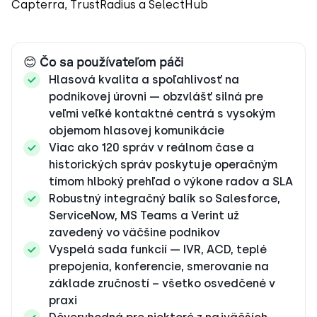
Capterra, TrustRadius a SelectHub
😊 Čo sa používateľom páči
Hlasová kvalita a spoľahlivosť na
podnikovej úrovni — obzvlášť silná pre
veľmi veľké kontaktné centrá s vysokým
objemom hlasovej komunikácie
Viac ako 120 správ v reálnom čase a
historických správ poskytuje operačným
tímom hlboký prehľad o výkone radov a SLA
Robustný integračný balík so Salesforce,
ServiceNow, MS Teams a Verint už
zavedený vo väčšine podnikov
Vyspelá sada funkcií — IVR, ACD, teplé
prepojenia, konferencie, smerovanie na
základe zručností – všetko osvedčené v
praxi