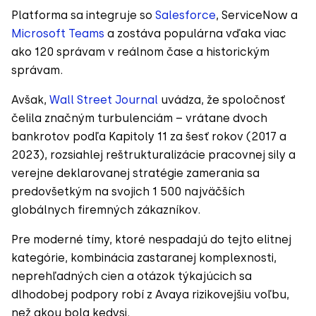
Platforma sa integruje so
Salesforce
, ServiceNow a
Microsoft Teams
a zostáva populárna vďaka viac
ako 120 správam v reálnom čase a historickým
správam.
Avšak,
Wall Street Journal
uvádza, že spoločnosť
čelila značným turbulenciám – vrátane dvoch
bankrotov podľa Kapitoly 11 za šesť rokov (2017 a
2023), rozsiahlej reštrukturalizácie pracovnej sily a
verejne deklarovanej stratégie zamerania sa
predovšetkým na svojich 1 500 najväčších
globálnych firemných zákazníkov.
Pre moderné tímy, ktoré nespadajú do tejto elitnej
kategórie, kombinácia zastaranej komplexnosti,
neprehľadných cien a otázok týkajúcich sa
dlhodobej podpory robí z Avaya rizikovejšiu voľbu,
než akou bola kedysi.