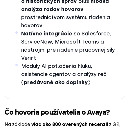
a historických správ
plus
hlboká
analýza radov hovorov
prostredníctvom systému riadenia
hovorov
Natívne integrácie
so Salesforce,
ServiceNow, Microsoft Teams a
nástrojmi pre riadenie pracovnej sily
Verint
Moduly AI potlačenia hluku,
asistencie agentov a analýzy reči
(
predávané ako doplnky
)
Čo hovoria používatelia o Avaya?
Na základe
viac ako 800 overených recenzií
z G2,