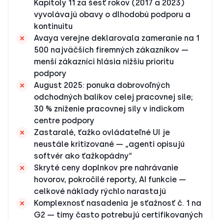
Kapitoly 11 za šesť rokov (2017 a 2023)
vyvolávajú obavy o dlhodobú podporu a
kontinuitu
Avaya verejne deklarovala zameranie na 1
500 najväčších firemných zákazníkov —
menší zákazníci hlásia nižšiu prioritu
podpory
August 2025: ponuka dobrovoľných
odchodných balíkov celej pracovnej sile;
30 % zníženie pracovnej sily v indickom
centre podpory
Zastaralé, ťažko ovládateľné UI je
neustále kritizované — „agenti opisujú
softvér ako ťažkopádny“
Skryté ceny doplnkov pre nahrávanie
hovorov, pokročilé reporty, AI funkcie —
celkové náklady rýchlo narastajú
Komplexnosť nasadenia je sťažnosť č. 1 na
G2 — tímy často potrebujú certifikovaných