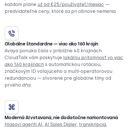
každom pláne
už od €25/používateľ/mesiac
—
predvídateľné ceny, ktoré sa pri obnove nemenia.
Globálne štandardne — viac ako 160 krajín
Avaya ponúka čísla v približne 40 krajinách.
CloudTalk vám poskytuje
lokálnu prítomnosť vo viac
ako 160 krajinách
s automatickou rotáciou,
značkovým ID volajúceho a multi-operátorovou
redundanciou — stvorené pre globálne tímy od
prvého dňa.
Moderná AI vstavaná, nie dodatočne namontovaná
Hlasoví agenti AI
,
AI Sales Dialer
,
transkripcia
,