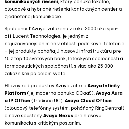
komunikačných riešení
, ktorý ponúka lokálne,
cloudové a hybridné riešenia kontaktných centier a
zjednotenej komunikácie.
Spoločnosť Avaya, založená v roku 2000 ako spin-
off Lucent Technologies, je jedným z
najuznávanejších mien v oblasti podnikovej telefónie
– jej produkty poháňajú hlasovú infraštruktúru pre
10 z top 10 svetových bánk, leteckých spoločností a
farmaceutických spoločností, s viac ako 25 000
zákazníkmi po celom svete.
Hlavný rad produktov Avaya zahŕňa
Avaya Infinity
Platform
(jej moderná ponuka CCaaS),
Avaya Aura
a IP Office
(tradičná UC),
Avaya Cloud Office
(cloudový telefónny systém, poháňaný RingCentral)
a novo spustený
Avaya Nexus
pre hlasovú
komunikáciu s kritickým poslaním.