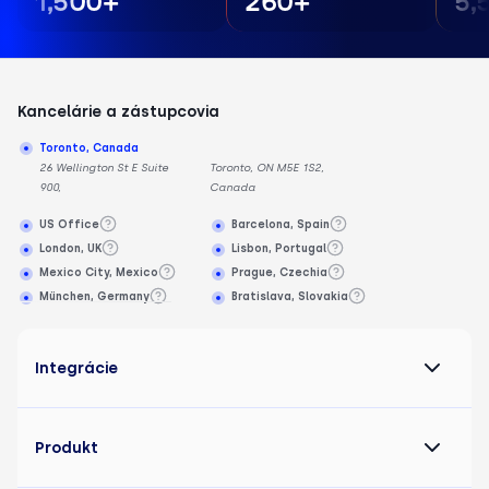
1,500+
260+
5,
Kancelárie a zástupcovia
Toronto, Canada
26 Wellington St E Suite
Toronto, ON M5E 1S2,
900,
Canada
US Office
Barcelona, Spain
London, UK
Lisbon, Portugal
Mexico City, Mexico
Prague, Czechia
München, Germany
Bratislava, Slovakia
Integrácie
Produkt