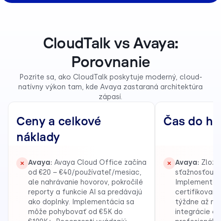
CloudTalk vs Avaya:
Porovnanie
Pozrite sa, ako CloudTalk poskytuje moderný, cloud-
natívny výkon tam, kde Avaya zastaraná architektúra
zápasí.
Ceny a celkové
Čas do ho
náklady
Avaya:
Avaya Cloud Office začína
Avaya:
Zložit
od €20 – €40/používateľ/mesiac,
sťažnosťou č.
ale nahrávanie hovorov, pokročilé
Implementáci
reporty a funkcie AI sa predávajú
certifikovanýc
ako doplnky. Implementácia sa
týždne až me
môže pohybovať od €5K do
integrácie č