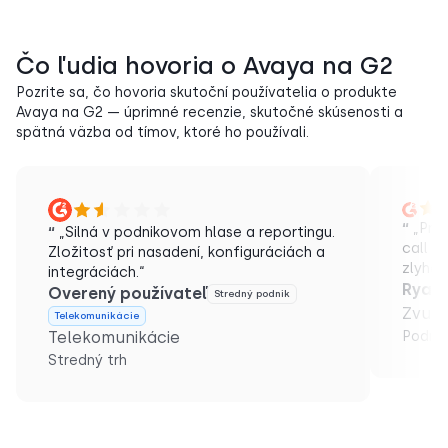
Čo ľudia hovoria o Avaya na G2
Pozrite sa, čo hovoria skutoční používatelia o produkte
Avaya na G2 — úprimné recenzie, skutočné skúsenosti a
spätná väzba od tímov, ktoré ho používali.
“
„Prod
“
„Silná v podnikovom hlase a reportingu.
call c
Zložitosť pri nasadení, konfiguráciách a
zlyhal
integráciách.“
Ryan 
Overený používateľ
Stredný podnik
Zvuko
Telekomunikácie
Telekomunikácie
Podnik
Stredný trh