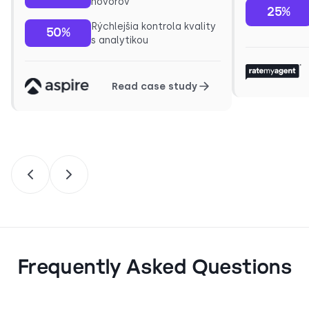
hovorov
25%
Rýchlejšia kontrola kvality
50%
s analytikou
Read case study
Frequently Asked Questions