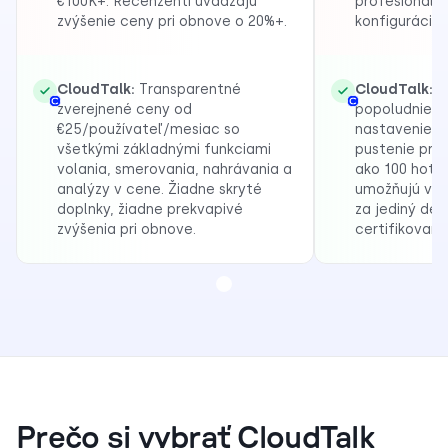
€100K+. Recenzenti uvádzajú
profesionálne
zvýšenie ceny pri obnove o 20%+.
konfiguráciu.
CloudTalk:
Transparentné
CloudTalk:
S
zverejnené ceny od
popoludnie.
€25/používateľ/mesiac so
nastavenie, p
všetkými základnými funkciami
pustenie pre 
volania, smerovania, nahrávania a
ako 100 hotov
analýzy v cene. Žiadne skryté
umožňujú väč
doplnky, žiadne prekvapivé
za jediný de
zvýšenia pri obnove.
certifikovanýc
Prečo si vybrať CloudTalk