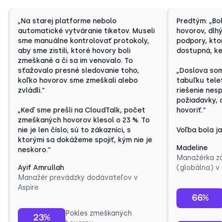
„Na starej platforme nebolo
Predtým: „Bo
automatické vytváranie tiketov. Museli
hovorov, dlh
sme manuálne kontrolovať protokoly,
podpory, kto
aby sme zistili, ktoré hovory boli
dostupná, ke
zmeškané a či sa im venovalo. To
sťažovalo presné sledovanie toho,
„Doslova som
koľko hovorov sme zmeškali alebo
tabuľku tele
zvládli.“
riešenie nes
požiadavky, 
„Keď sme prešli na CloudTalk, počet
hovoriť.“
zmeškaných hovorov klesol o 23 %. To
nie je len číslo; sú to zákazníci, s
Voľba bola ja
ktorými sa dokážeme spojiť, kým nie je
Madeline
neskoro.“
Manažérka zá
Ayif Amrullah
(globálna) 
Manažér prevádzky dodávateľov v
Aspire
66%
Pokles zmeškaných
23%