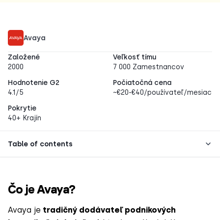
Avaya
Založené
Veľkosť tímu
2000
7 000 Zamestnancov
Hodnotenie G2
Počiatočná cena
4.1/5
~€20-€40/používateľ/mesiac
Pokrytie
40+ Krajín
Table of contents
Čo je Avaya?
Avaya je
tradičný dodávateľ podnikových