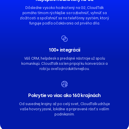
Dôsledne vysoko hodnotený na G2, CloudTalk
pomáha tímom rýchlejšie sa rozbehnúť, vyhnúť sa
zložitosti a spoľahnúť sa na telefónny systém, ktorý
funguje podľa očakávania od prvého dňa.
100+ integrácií
Váš CRM, helpdesk a predajné nástroje už spolu
komunikujú. CloudTalk sa len pripojí ku konverzácii a
robí ju oveľa produktívnejšou.
Pokrytie vo viac ako 160 krajinách
Od susednej krajiny až po celý svet, CloudTalk udržuje
vaše hovory jasné, lokálne a pripravené rásť s vaším
podnikaním.