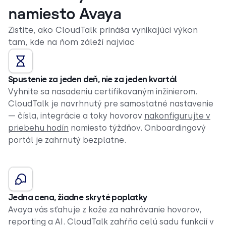
namiesto Avaya
Zistite, ako CloudTalk prináša vynikajúci výkon
tam, kde na ňom záleží najviac
Spustenie za jeden deň, nie za jeden kvartál
Vyhnite sa nasadeniu certifikovaným inžinierom.
CloudTalk je navrhnutý pre samostatné nastavenie
— čísla, integrácie a toky hovorov
nakonfigurujte v
priebehu hodín
namiesto týždňov. Onboardingový
portál je zahrnutý bezplatne.
Jedna cena, žiadne skryté poplatky
Avaya vás sťahuje z kože za nahrávanie hovorov,
reporting a AI. CloudTalk zahŕňa celú sadu funkcií v