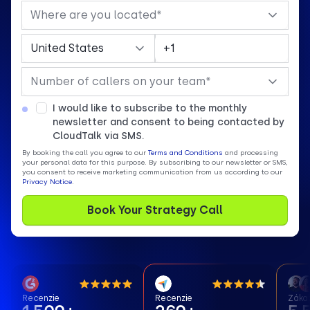
I would like to subscribe to the monthly
newsletter and consent to being contacted by
CloudTalk via SMS.
By booking the call you agree to our
Terms and Conditions
and processing
your personal data for this purpose. By subscribing to our newsletter or SMS,
you consent to receive marketing communication from us according to our
Privacy Notice
.
Recenzie
Recenzie
Zákaz