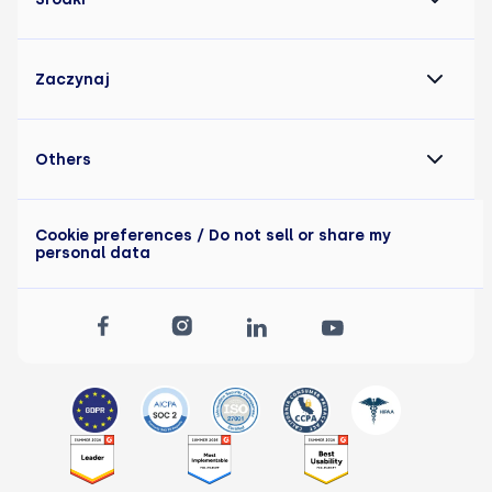
Zaczynaj
Others
Cookie preferences
/ Do not sell or share my
personal data