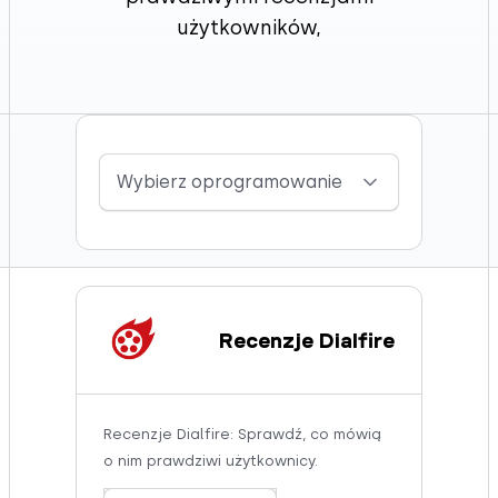
użytkowników,
Wybierz oprogramowanie
Recenzje Dialfire
Recenzje Dialfire: Sprawdź, co mówią
o nim prawdziwi użytkownicy.