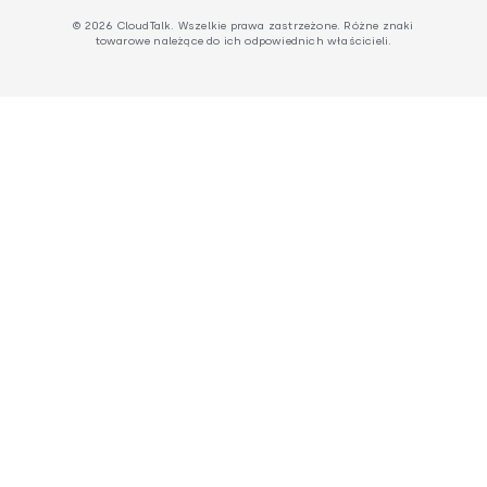
© 2026 CloudTalk. Wszelkie prawa zastrzeżone. Różne znaki
towarowe należące do ich odpowiednich właścicieli.