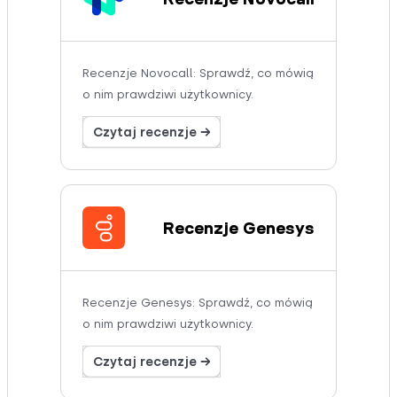
Recenzje Novocall: Sprawdź, co mówią
o nim prawdziwi użytkownicy.
Czytaj recenzje →
Recenzje Genesys
Recenzje Genesys: Sprawdź, co mówią
o nim prawdziwi użytkownicy.
Czytaj recenzje →