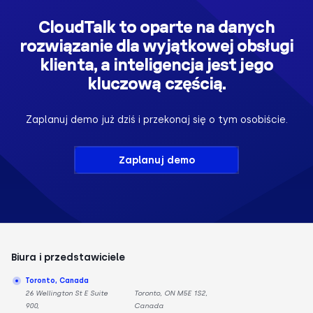
CloudTalk to oparte na danych
rozwiązanie dla wyjątkowej obsługi
klienta, a inteligencja jest jego
kluczową częścią.
Zaplanuj demo już dziś i przekonaj się o tym osobiście.
Zaplanuj demo
Biura i przedstawiciele
Toronto, Canada
26 Wellington St E Suite
Toronto, ON M5E 1S2,
900,
Canada