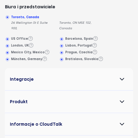
Biura i przedstawiciele
Toronto, Canada
26 Wellington St E Suite
Toronto, ON M5E 1S2,
900,
Canada
US Office
Barcelona, Spain
London, UK
Lisbon, Portugal
Mexico City, Mexico
Prague, Czechia
München, Germany
Bratislava, Slovakia
Integracje
Produkt
Informacje o CloudTalk