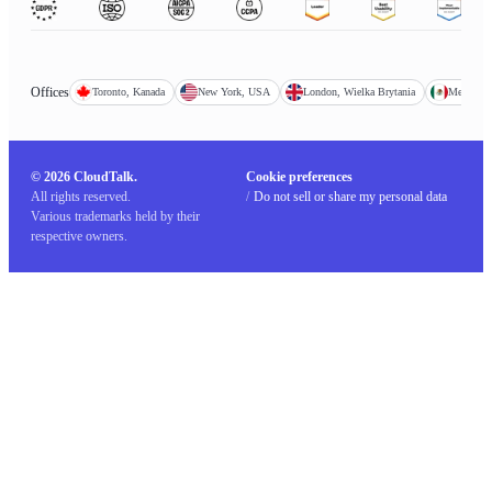
Offices
Toronto, Kanada
New York, USA
London, Wielka Brytania
Mexico C
© 2026 CloudTalk.
Cookie preferences
All rights reserved.
/
Do not sell or share my personal data
Various trademarks held by their
respective owners.