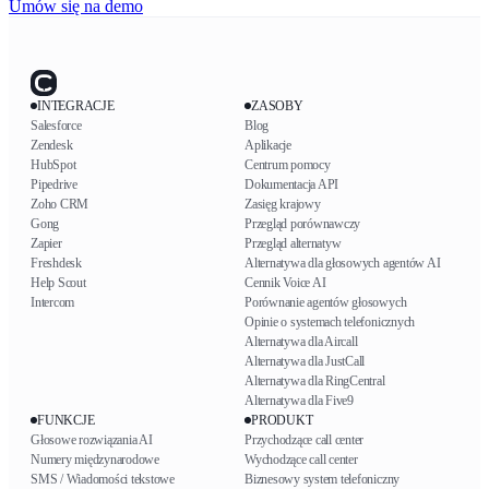
Umów się na demo
INTEGRACJE
ZASOBY
Salesforce
Blog
Zendesk
Aplikacje
HubSpot
Centrum pomocy
Pipedrive
Dokumentacja API
Zoho CRM
Zasięg krajowy
Gong
Przegląd porównawczy
Zapier
Przegląd alternatyw
Freshdesk
Alternatywa dla głosowych agentów AI
Help Scout
Cennik Voice AI
Intercom
Porównanie agentów głosowych
Opinie o systemach telefonicznych
Alternatywa dla Aircall
Alternatywa dla JustCall
Alternatywa dla RingCentral
Alternatywa dla Five9
FUNKCJE
PRODUKT
Głosowe rozwiązania AI
Przychodzące call center
Numery międzynarodowe
Wychodzące call center
SMS / Wiadomości tekstowe
Biznesowy system telefoniczny