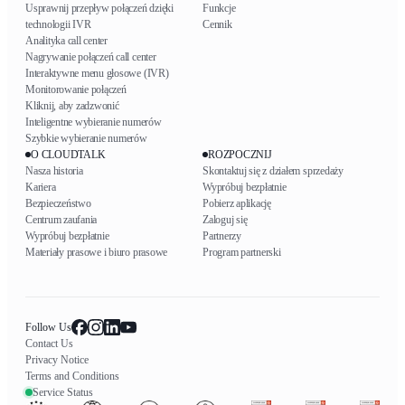
Usprawnij przepływ połączeń dzięki
Funkcje
technologii IVR
Cennik
Analityka call center
Nagrywanie połączeń call center
Interaktywne menu głosowe (IVR)
Monitorowanie połączeń
Kliknij, aby zadzwonić
Inteligentne wybieranie numerów
Szybkie wybieranie numerów
O CLOUDTALK
ROZPOCZNIJ
Nasza historia
Skontaktuj się z działem sprzedaży
Kariera
Wypróbuj bezpłatnie
Bezpieczeństwo
Pobierz aplikację
Centrum zaufania
Zaloguj się
Wypróbuj bezpłatnie
Partnerzy
Materiały prasowe i biuro prasowe
Program partnerski
Follow Us
Contact Us
Privacy Notice
Terms and Conditions
Service Status