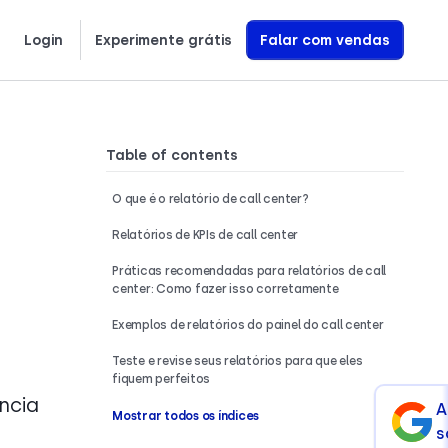
Login
Experimente grátis
Falar com vendas
Nederlands
Türkçe
Română
Svenska
Saiba exatamente como construímos Agentes de Voz com IA que geram receita
Table of contents
O que é o relatório de call center?
Relatórios de KPIs de call center
Práticas recomendadas para relatórios de call
center: Como fazer isso corretamente
Exemplos de relatórios do painel do call center
Teste e revise seus relatórios para que eles
fiquem perfeitos
ncia
A
Mostrar todos os índices
s