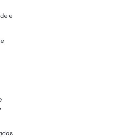
ade e
ue
e
o
madas