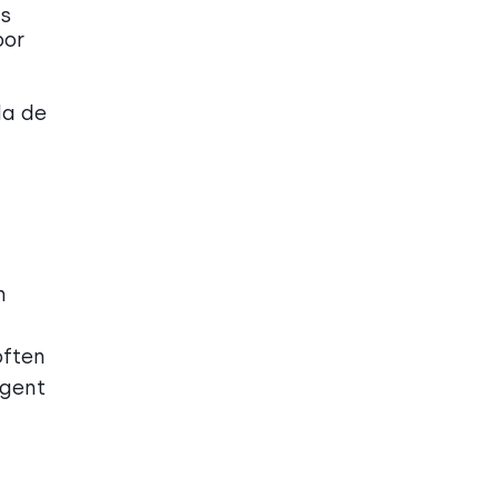
os
por
da de
n
often
agent