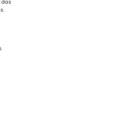
s das
s.
s