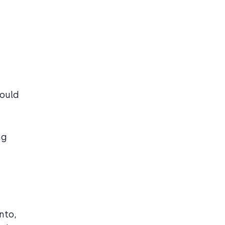
hould
ng
nto,