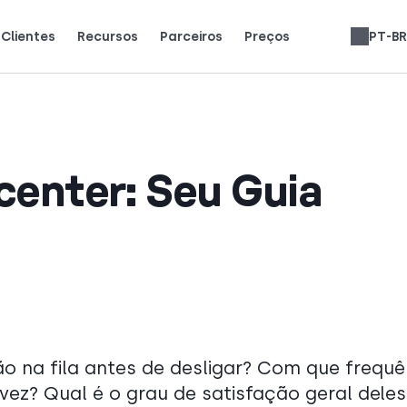
Clientes
Recursos
Parceiros
Preços
PT-BR
sam a CloudTalk para crescer.
tão dizendo (e amando).
Ganhe 25% de MRR para cada inscrição.
Até 30% de participação na receita vitalícia.
Avaliações de Sistemas Telefônicos
Español
Italiano
Slovenčina
Français
English
Deutsch
 center: Seu Guia
na fila antes de desligar? Com que frequê
 vez? Qual é o grau de satisfação geral deles