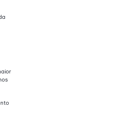
da
aior
mos
ento