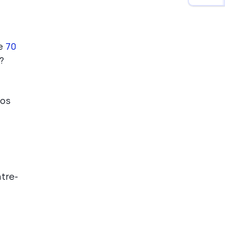
de
70
?
ros
tre-