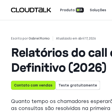
Produto
Soluções
IA
Inteligência de Conversação com IA
Segurança e Conformidade
Ferramentas e Calculadoras
Baixe Nossos Aplicativos
Leia como equipes reais u
Veja o que os clientes es
Conte sua história. Conquiste os holofotes.
Escrito por
Gabriel Romio
Atualizado em abril 17, 2026
Relatórios do call
Definitivo (2026)
Contato com vendas
Teste gratuitamente
Quanto tempo os chamadores esperarão 
as consultas são resolvidas na primeira