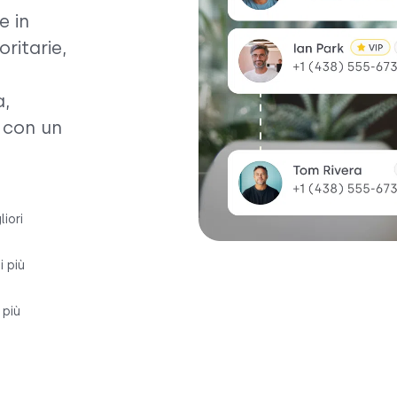
e in
ritarie,
a,
 con un
iori
 più
 più