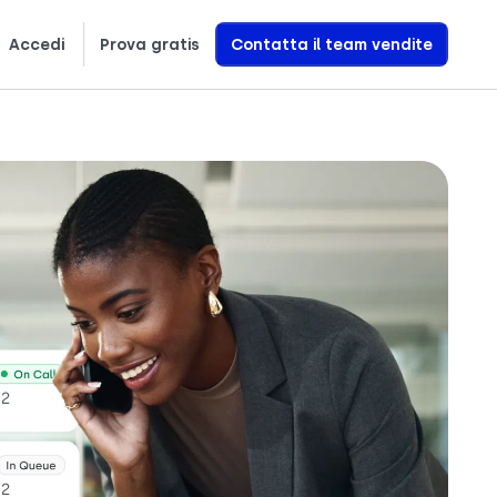
Accedi
Prova gratis
Contatta il team vendite
繁體中文
Ελληνικά
Polski
Scopri esattamente come creiamo agenti vocali AI che generano entrate