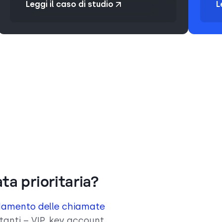
Leggi il caso di studio
L
ta prioritaria?
damento delle chiamate
rtanti – VIP, key account