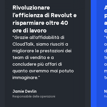
Rivoluzionare
l’efficienza di Revolut e
p
risparmiare oltre 40
a
ore di lavoro
c
“Grazie all’affidabilità di
“
CloudTalk, siamo riusciti a
o
migliorare le prestazioni dei
d
team di vendita e a
t
concludere più affari di
o
quanto avremmo mai potuto
m
immaginare.”
t
Jamie Devlin
N
Responsabile delle operazioni
Re