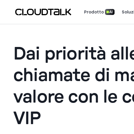
Prodotto
Soluz
AI
Scopri come 
Scopri cosa dicono (e amano) i cl
Racconta la tua storia. Vin
Dai priorità all
chiamate di m
valore con le 
VIP