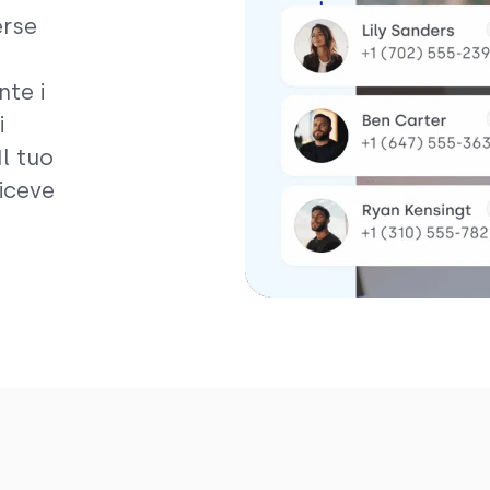
erse
te i
i
Il tuo
iceve