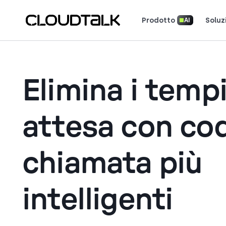
Prodotto
Soluz
AI
Scopri come 
Scopri cosa dicono (e amano) i cl
Racconta la tua storia. Vin
Elimina i tempi
attesa con cod
chiamata più
intelligenti