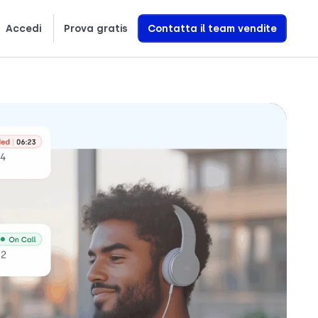
Accedi
Prova gratis
Contatta il team vendite
繁體中文
Ελληνικά
Polski
Scopri esattamente come creiamo agenti vocali AI che generano entrate