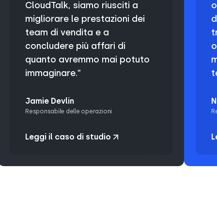
CloudTalk, siamo riusciti a
o
migliorare le prestazioni dei
d
team di vendita e a
t
concludere più affari di
o
quanto avremmo mai potuto
m
immaginare.”
t
Jamie Devlin
N
Responsabile delle operazioni
Re
Leggi il caso di studio
L